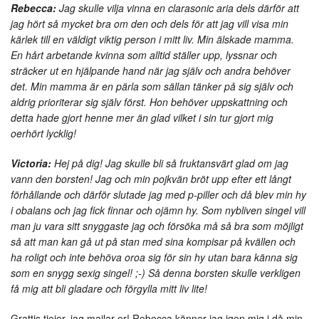
Rebecca:
Jag skulle vilja vinna en clarasonic aria dels därför att
jag hört så mycket bra om den och dels för att jag vill visa min
kärlek till en väldigt viktig person i mitt liv. Min älskade mamma.
En hårt arbetande kvinna som alltid ställer upp, lyssnar och
sträcker ut en hjälpande hand när jag själv och andra behöver
det. Min mamma är en pärla som sällan tänker på sig själv och
aldrig prioriterar sig själv först. Hon behöver uppskattning och
detta hade gjort henne mer än glad vilket i sin tur gjort mig
oerhört lycklig!
Victoria:
Hej på dig! Jag skulle bli så fruktansvärt glad om jag
vann den borsten! Jag och min pojkvän bröt upp efter ett långt
förhållande och därför slutade jag med p-piller och då blev min hy
i obalans och jag fick finnar och ojämn hy. Som nybliven singel vill
man ju vara sitt snyggaste jag och försöka må så bra som möjligt
så att man kan gå ut på stan med sina kompisar på kvällen och
ha roligt och inte behöva oroa sig för sin hy utan bara känna sig
som en snygg sexig singel! ;-) Så denna borsten skulle verkligen
få mig att bli gladare och förgylla mitt liv lite!
Grattis tjejer, jag mailar er! Rebecca känner jag igen mig i då min