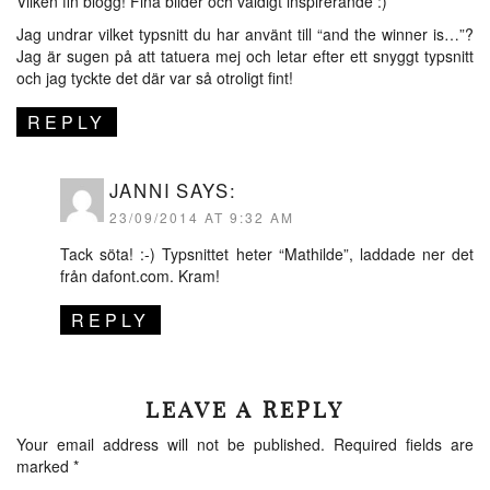
Vilken fin blogg! Fina bilder och väldigt inspirerande :)
Jag undrar vilket typsnitt du har använt till “and the winner is…”?
Jag är sugen på att tatuera mej och letar efter ett snyggt typsnitt
och jag tyckte det där var så otroligt fint!
REPLY
JANNI
SAYS:
23/09/2014 AT 9:32 AM
Tack söta! :-) Typsnittet heter “Mathilde”, laddade ner det
från dafont.com. Kram!
REPLY
LEAVE A REPLY
Your email address will not be published.
Required fields are
marked
*