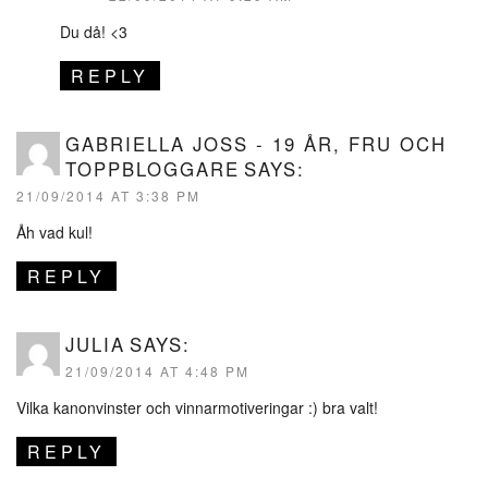
Du då! <3
REPLY
GABRIELLA JOSS - 19 ÅR, FRU OCH
TOPPBLOGGARE
SAYS:
21/09/2014 AT 3:38 PM
Åh vad kul!
REPLY
JULIA
SAYS:
21/09/2014 AT 4:48 PM
Vilka kanonvinster och vinnarmotiveringar :) bra valt!
REPLY