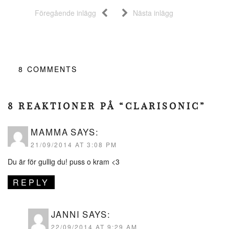
Föregående inlägg
Nästa inlägg
8
COMMENTS
8 REAKTIONER PÅ “CLARISONIC”
MAMMA
SAYS:
21/09/2014 AT 3:08 PM
Du är för gullig du! puss o kram <3
REPLY
JANNI
SAYS:
22/09/2014 AT 9:29 AM