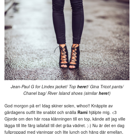
Jean-Paul G for Lindex jacket/ Top
here!
/ Gina Tricot pants/
Chanel bag/ River Island shoes (similar
here!
)
God morgon på er! Idag skiner solen, wihoo!! Knäppte av
gårdagens outfit lite snabbt och snälla
Rami
hjälpte mig. <3
Gjorde om den här rosa klänningen till en top, kände att jag ville
lägga till lite färg iallafall till det gråa vädret. ;-) Nu är det en dag
fullproppad med visningar och lite lunch och häng där emellan,