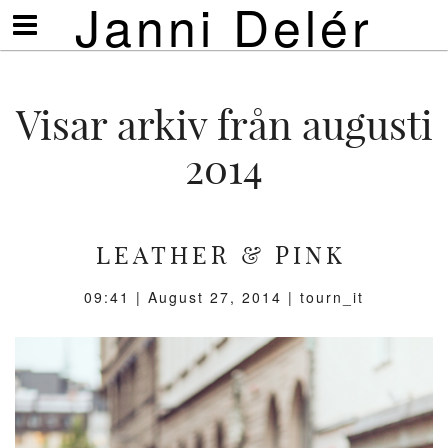
Janni Delér
Visa/göm
meny
Visar arkiv från augusti
2014
LEATHER & PINK
09:41 |
August 27, 2014
| tourn_it