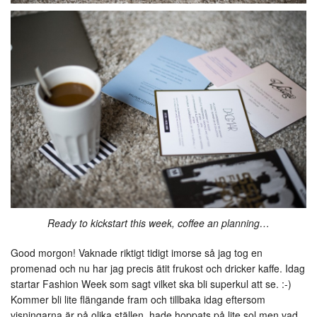
Ready to kickstart this week, coffee an planning…
Good morgon! Vaknade riktigt tidigt imorse så jag tog en
promenad och nu har jag precis ätit frukost och dricker kaffe. Idag
startar Fashion Week som sagt vilket ska bli superkul att se. :-)
Kommer bli lite flängande fram och tillbaka idag eftersom
visningarna är på olika ställen, hade hoppats på lite sol men vad