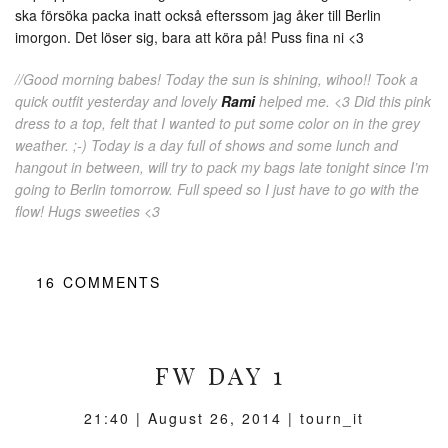
ska försöka packa inatt också efterssom jag åker till Berlin
imorgon. Det löser sig, bara att köra på! Puss fina ni <3
//Good morning babes! Today the sun is shining, wihoo!! Took a
quick outfit yesterday and lovely
Rami
helped me. <3 Did this pink
dress to a top, felt that I wanted to put some color on in the grey
weather. ;-) Today is a day full of shows and some lunch and
hangout in between, will try to pack my bags late tonight since I’m
going to Berlin tomorrow. Full speed so I just have to go with the
flow! Hugs sweeties <3
16
COMMENTS
FW DAY 1
21:40 |
August 26, 2014
| tourn_it