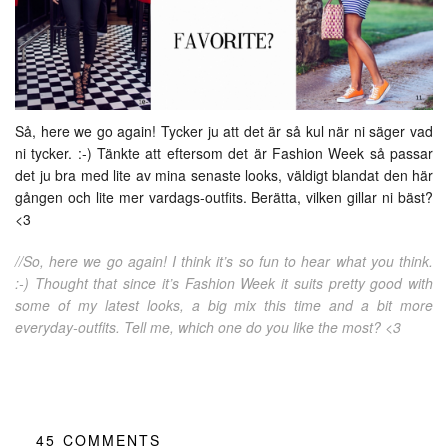
Så, here we go again! Tycker ju att det är så kul när ni säger vad
ni tycker. :-) Tänkte att eftersom det är Fashion Week så passar
det ju bra med lite av mina senaste looks, väldigt blandat den här
gången och lite mer vardags-outfits. Berätta, vilken gillar ni bäst?
<3
//So, here we go again! I think it’s so fun to hear what you think.
:-) Thought that since it’s Fashion Week it suits pretty good with
some of my latest looks, a big mix this time and a bit more
everyday-outfits. Tell me, which one do you like the most? <3
45
COMMENTS