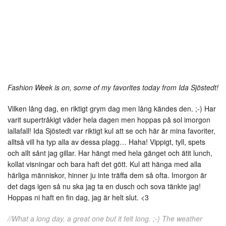
Fashion Week is on, some of my favorites today from Ida Sjöstedt!
Vilken lång dag, en riktigt grym dag men lång kändes den. ;-) Har
varit supertråkigt väder hela dagen men hoppas på sol imorgon
iallafall! Ida Sjöstedt var riktigt kul att se och här är mina favoriter,
alltså vill ha typ alla av dessa plagg… Haha! Vippigt, tyll, spets
och allt sånt jag gillar. Har hängt med hela gänget och ätit lunch,
kollat visningar och bara haft det gött. Kul att hänga med alla
härliga människor, hinner ju inte träffa dem så ofta. Imorgon är
det dags igen så nu ska jag ta en dusch och sova tänkte jag!
Hoppas ni haft en fin dag, jag är helt slut. <3
//What a long day, a great one but it felt long. ;-) The weather