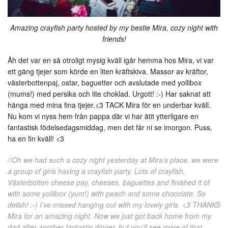
Amazing crayfish party hosted by my bestie Mira, cozy night with
friends!
Åh det var en så otroligt mysig kväll igår hemma hos Mira, vi var
ett gäng tjejer som körde en liten kräftskiva. Massor av kräftor,
västerbottenpaj, ostar, baguetter och avslutade med yollibox
(mums!) med persika och lite choklad. Urgott! :-) Har saknat att
hänga med mina fina tjejer.<3 TACK Mira för en underbar kväll.
Nu kom vi nyss hem från pappa där vi har ätit ytterligare en
fantastisk födelsedagsmiddag, men det får ni se imorgon. Puss,
ha en fin kväll! <3
//Oh we had such a cozy night yesterday at Mira’s place, we were
a group of girls having a crayfish party. Lots of crayfish,
Västerbotten cheese pay, cheeses, baguettes and finished it of
with some yollibox (yum!) with peach and some chocolate. So
delish! :-) I’ve missed hanging out with my lovely girls. <3 THANKS
Mira for an amazing night. Now we just got back home from my
dad after another fantastic dinner, but you’ll see more of that