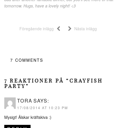
tomorrow. Hugs, have a lovely night! <3
Föregående inlägg
Nästa inlägg
7
COMMENTS
7 REAKTIONER PÅ “CRAYFISH
PARTY”
TORA
SAYS:
17/08/2014 AT 10:23 PM
Mysigt! Älskar kräftskiva :)