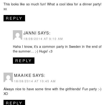
This looks like so much fun! What a cool idea for a dinner party!
xx
REPLY
JANNI
SAYS:
18/08/2014 AT 9:10 AM
Haha I know, it’s a common party in Sweden in the end of
the summer… ;-) Hugs! <3
REPLY
MAAIKE
SAYS:
18/08/2014 AT 10:45 AM
Always nice to have some time with the girlfriends! Fun party :-)
XO
REPLY