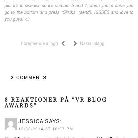
pic. It’s in swedish so it’s number 5 and 7, when you’re done you
go to the bottom and press “Skicka” (send). KISSES and love to
you guys! <3
Föregående inlägg
Nästa inlägg
8
COMMENTS
8 REAKTIONER PÅ “VR BLOG
AWARDS”
JESSICA
SAYS:
13/08/2014 AT 10:07 PM