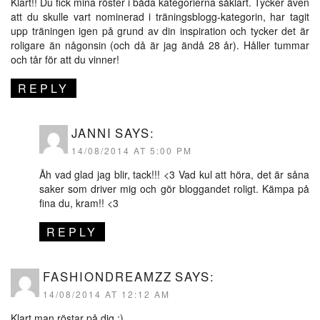
Klart!! Du fick mina röster i båda kategorierna såklart. Tycker även
att du skulle vart nominerad i träningsblogg-kategorin, har tagit
upp träningen igen på grund av din inspiration och tycker det är
roligare än någonsin (och då är jag ändå 28 år). Håller tummar
och tår för att du vinner!
REPLY
JANNI
SAYS:
14/08/2014 AT 5:00 PM
Åh vad glad jag blir, tack!!! <3 Vad kul att höra, det är såna
saker som driver mig och gör bloggandet roligt. Kämpa på
fina du, kram!! <3
REPLY
FASHIONDREAMZZ
SAYS:
14/08/2014 AT 12:12 AM
Klart man röstar på dig :)