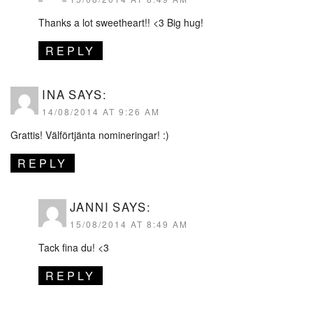
Thanks a lot sweetheart!! <3 Big hug!
REPLY
INA
SAYS:
14/08/2014 AT 9:26 AM
Grattis! Välförtjänta nomineringar! :)
REPLY
JANNI
SAYS:
15/08/2014 AT 8:49 AM
Tack fina du! <3
REPLY