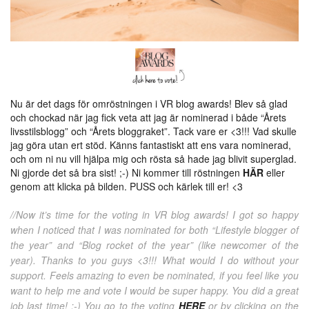
Nu är det dags för omröstningen i VR blog awards! Blev så glad
och chockad när jag fick veta att jag är nominerad i både “Årets
livsstilsblogg” och “Årets bloggraket”. Tack vare er <3!!! Vad skulle
jag göra utan ert stöd. Känns fantastiskt att ens vara nominerad,
och om ni nu vill hjälpa mig och rösta så hade jag blivit superglad.
Ni gjorde det så bra sist! ;-) Ni kommer till röstningen
HÄR
eller
genom att klicka på bilden. PUSS och kärlek till er! <3
//Now it’s time for the voting in VR blog awards! I got so happy
when I noticed that I was nominated for both “Lifestyle blogger of
the year” and “Blog rocket of the year” (like newcomer of the
year). Thanks to you guys <3!!! What would I do without your
support. Feels amazing to even be nominated, if you feel like you
want to help me and vote I would be super happy. You did a great
job last time! ;-) You go to the voting
HERE
or by clicking on the