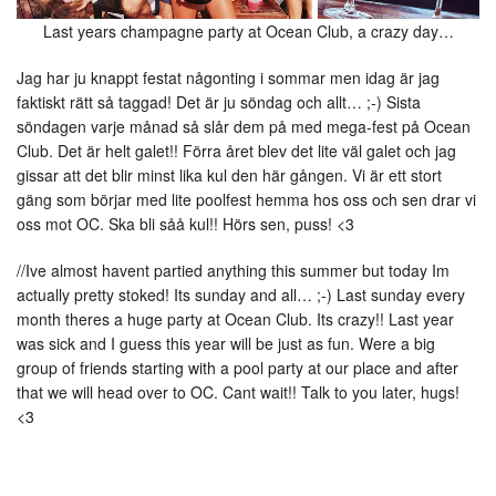
Last years champagne party at Ocean Club, a crazy day…
Jag har ju knappt festat någonting i sommar men idag är jag
faktiskt rätt så taggad! Det är ju söndag och allt… ;-) Sista
söndagen varje månad så slår dem på med mega-fest på Ocean
Club. Det är helt galet!! Förra året blev det lite väl galet och jag
gissar att det blir minst lika kul den här gången. Vi är ett stort
gäng som börjar med lite poolfest hemma hos oss och sen drar vi
oss mot OC. Ska bli såå kul!! Hörs sen, puss! <3
//Ive almost havent partied anything this summer but today Im
actually pretty stoked! Its sunday and all… ;-) Last sunday every
month theres a huge party at Ocean Club. Its crazy!! Last year
was sick and I guess this year will be just as fun. Were a big
group of friends starting with a pool party at our place and after
that we will head over to OC. Cant wait!! Talk to you later, hugs!
<3