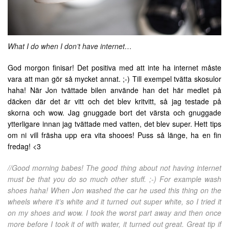
What I do when I don’t have internet…
God morgon finisar! Det positiva med att inte ha internet måste
vara att man gör så mycket annat. ;-) Till exempel tvätta skosulor
haha! När Jon tvättade bilen använde han det här medlet på
däcken där det är vitt och det blev kritvitt, så jag testade på
skorna och wow. Jag gnuggade bort det värsta och gnuggade
ytterligare innan jag tvättade med vatten, det blev super. Hett tips
om ni vill fräsha upp era vita shooes! Puss så länge, ha en fin
fredag! <3
//Good morning babes! The good thing about not having internet
must be that you do so much other stuff. ;-) For example wash
shoes haha! When Jon washed the car he used this thing on the
wheels where it’s white and it turned out super white, so I tried it
on my shoes and wow. I took the worst part away and then once
more before I took it of with water, it turned out great. Great tip if