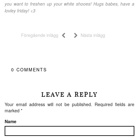
you want to freshen up your white shooes! Hugs babes, have a
lovley friday! <3
Föregående inlägg
Nästa inlägg
0
COMMENTS
LEAVE A REPLY
Your email address will not be published.
Required fields are
marked
*
Name