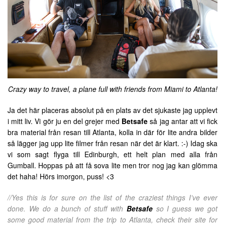
Crazy way to travel, a plane full with friends from Miami to Atlanta!
Ja det här placeras absolut på en plats av det sjukaste jag upplevt
i mitt liv. Vi gör ju en del grejer med
Betsafe
så jag antar att vi fick
bra material från resan till Atlanta, kolla in där för lite andra bilder
så lägger jag upp lite filmer från resan när det är klart. :-) Idag ska
vi som sagt flyga till Edinburgh, ett helt plan med alla från
Gumball. Hoppas på att få sova lite men tror nog jag kan glömma
det haha! Hörs imorgon, puss! <3
//Yes this is for sure on the list of the craziest things I’ve ever
done. We do a bunch of stuff with
Betsafe
so I guess we got
some good material from the trip to Atlanta, check their site for