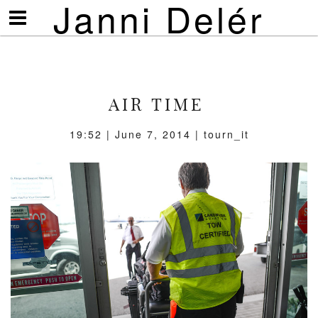
Janni Delér
Visa/göm
meny
AIR TIME
19:52 | June 7, 2014 | tourn_it