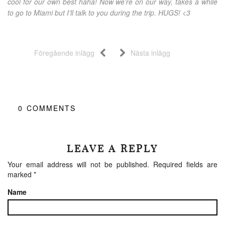
cool for our own best haha! Now we’re on our way, takes a while
to go to Miami but I’ll talk to you during the trip. HUGS! <3
Föregående inlägg
Nästa inlägg
0
COMMENTS
LEAVE A REPLY
Your email address will not be published.
Required fields are
marked
*
Name