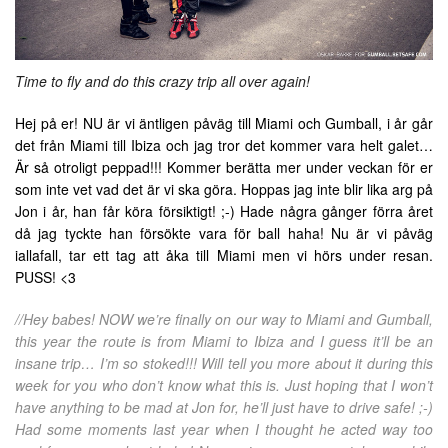
Time to fly and do this crazy trip all over again!
Hej på er! NU är vi äntligen påväg till Miami och Gumball, i år går
det från Miami till Ibiza och jag tror det kommer vara helt galet…
Är så otroligt peppad!!! Kommer berätta mer under veckan för er
som inte vet vad det är vi ska göra. Hoppas jag inte blir lika arg på
Jon i år, han får köra försiktigt! ;-) Hade några gånger förra året
då jag tyckte han försökte vara för ball haha! Nu är vi påväg
iallafall, tar ett tag att åka till Miami men vi hörs under resan.
PUSS! <3
//Hey babes! NOW we’re finally on our way to Miami and Gumball,
this year the route is from Miami to Ibiza and I guess it’ll be an
insane trip… I’m so stoked!!! Will tell you more about it during this
week for you who don’t know what this is. Just hoping that I won’t
have anything to be mad at Jon for, he’ll just have to drive safe! ;-)
Had some moments last year when I thought he acted way too