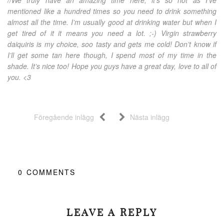
//We truly have an amazing time here, it’s so hot as I’ve
mentioned like a hundred times so you need to drink something
almost all the time. I’m usually good at drinking water but when I
get tired of it it means you need a lot. ;-) Virgin strawberry
daiquiris is my choice, soo tasty and gets me cold! Don’t know if
I’ll get some tan here though, I spend most of my time in the
shade. It’s nice too! Hope you guys have a great day, love to all of
you. <3
Föregående inlägg
Nästa inlägg
0
COMMENTS
LEAVE A REPLY