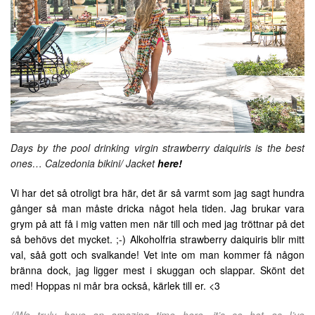
Days by the pool drinking virgin strawberry daiquiris is the best
ones… Calzedonia bikini/ Jacket
here!
Vi har det så otroligt bra här, det är så varmt som jag sagt hundra
gånger så man måste dricka något hela tiden. Jag brukar vara
grym på att få i mig vatten men när till och med jag tröttnar på det
så behövs det mycket. ;-) Alkoholfria strawberry daiquiris blir mitt
val, såå gott och svalkande! Vet inte om man kommer få någon
bränna dock, jag ligger mest i skuggan och slappar. Skönt det
med! Hoppas ni mår bra också, kärlek till er. <3