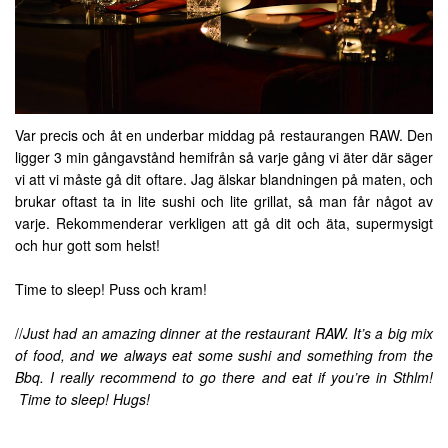
Var precis och åt en underbar middag på restaurangen RAW. Den
ligger 3 min gångavstånd hemifrån så varje gång vi äter där säger
vi att vi måste gå dit oftare. Jag älskar blandningen på maten, och
brukar oftast ta in lite sushi och lite grillat, så man får något av
varje. Rekommenderar verkligen att gå dit och äta, supermysigt
och hur gott som helst!
Time to sleep! Puss och kram!
//
Just had an amazing dinner at the restaurant RAW. It’s a big mix
of food, and we always eat some sushi and something from the
Bbq. I really recommend to go there and eat if you’re in Sthlm!
Time to sleep! Hugs!