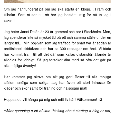
Om jag har funderat på om jag ska starta en blogg… Fram och
tillbaka. Som ni ser nu, så har jag bestämt mig för att ta tag i
saken!
Jag heter Janni Delér, är 23 år gammal och bor i Stockholm. Men,
jag spenderar inte så mycket tid på ett och samma ställe under en
längre tid… Min pojkvän som jag träffade för snart två år sedan är
proffisionell skidåkare och har ca 300 resdagar om året. Vi båda
har kommit fram till att det där som kallas distansförhållande är
alldeles för jobbigt! Så jag försöker åka med så ofta det går på
alla möjliga äventyr!
Här kommer jag skriva om allt jag gör! Resor till alla möjliga
ställen, snöiga som soliga. Jag har även ett stort intresse för
kläder och skor samt för träning och hälsosam mat!
Hoppas du vill hänga på mig och mitt liv här! Välkommen! <3
//After spending a lot of time thinking about starting a blog or not,