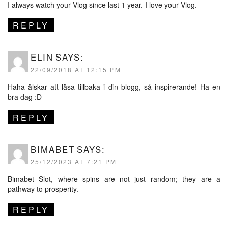
I always watch your Vlog since last 1 year. I love your Vlog.
REPLY
ELIN
SAYS:
22/09/2018 AT 12:15 PM
Haha älskar att läsa tillbaka i din blogg, så inspirerande! Ha en
bra dag :D
REPLY
BIMABET
SAYS:
25/12/2023 AT 7:21 PM
Bimabet Slot
, where spins are not just random; they are a
pathway to prosperity.
REPLY