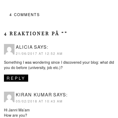
4
COMMENTS
4 REAKTIONER PÅ “”
ALICIA
SAYS:
21/06/2017 AT 12:52 AM
Something I was wondering since I discovered your blog: what did
you do before (university, job etc.)?
REPLY
KIRAN KUMAR
SAYS:
05/02/2018 AT 10:43 AM
Hi Janni Ma’am
How are you?