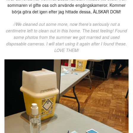
sommaren vi gifte oss och använde engångskameror. Kommer
börja göra det igen efter jag hittade dessa, ÄLSKAR DOM!
//We cleaned out some more, now there’s seriously not a
centimetre left to clean out in this home. The best feeling! Found
some photos from the summer we got married and used
disposable cameras. I will start using it again after I found these.
LOVE THEM!