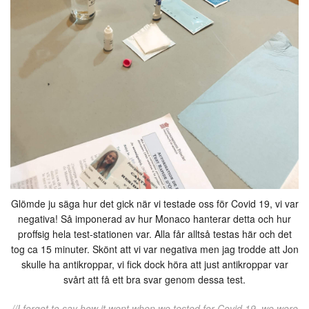
Glömde ju säga hur det gick när vi testade oss för Covid 19, vi var
negativa! Så imponerad av hur Monaco hanterar detta och hur
proffsig hela test-stationen var. Alla får alltså testas här och det
tog ca 15 minuter. Skönt att vi var negativa men jag trodde att Jon
skulle ha antikroppar, vi fick dock höra att just antikroppar var
svårt att få ett bra svar genom dessa test.
//I forgot to say how it went when we tested for Covid 19, we were