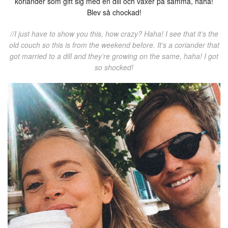
koriander som gift sig med en dill och växer på samma, haha!
Blev så chockad!
//I just have to show you this, how crazy? Haha! I see that it’s the
old couch so this is from the weekend before. It’s a coriander that
got married to a dill and they’re growing on the same, haha! I got
so shocked!