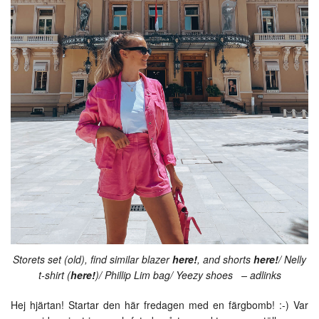
Storets set (old), find similar blazer
here!
, and shorts
here!
/ Nelly
t-shirt (
here!
)/ Phillip Lim bag/ Yeezy shoes – adlinks
Hej hjärtan! Startar den här fredagen med en färgbomb! :-) Var