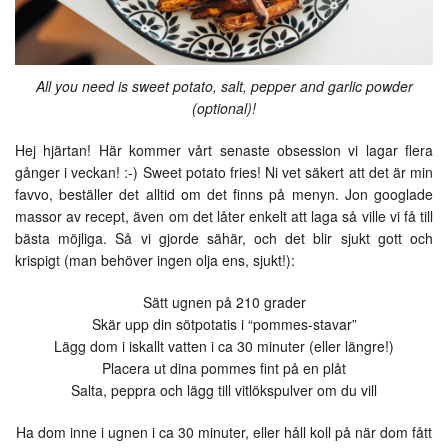
All you need is sweet potato, salt, pepper and garlic powder
(optional)!
Hej hjärtan! Här kommer vårt senaste obsession vi lagar flera
gånger i veckan! :-) Sweet potato fries! Ni vet säkert att det är min
favvo, beställer det alltid om det finns på menyn. Jon googlade
massor av recept, även om det låter enkelt att laga så ville vi få till
bästa möjliga. Så vi gjorde sähär, och det blir sjukt gott och
krispigt (man behöver ingen olja ens, sjukt!):
Sätt ugnen på 210 grader
Skär upp din sötpotatis i “pommes-stavar”
Lägg dom i iskallt vatten i ca 30 minuter (eller längre!)
Placera ut dina pommes fint på en plåt
Salta, peppra och lägg till vitlökspulver om du vill
Ha dom inne i ugnen i ca 30 minuter, eller håll koll på när dom fått