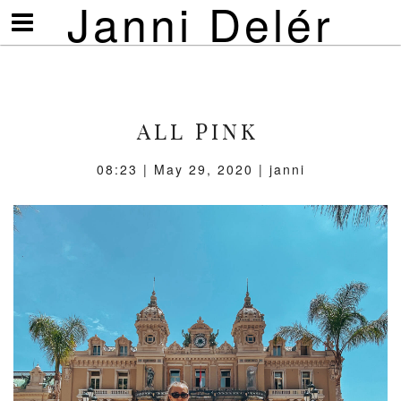
Janni Delér
Visa/göm
meny
ALL PINK
08:23 |
May 29, 2020
| janni