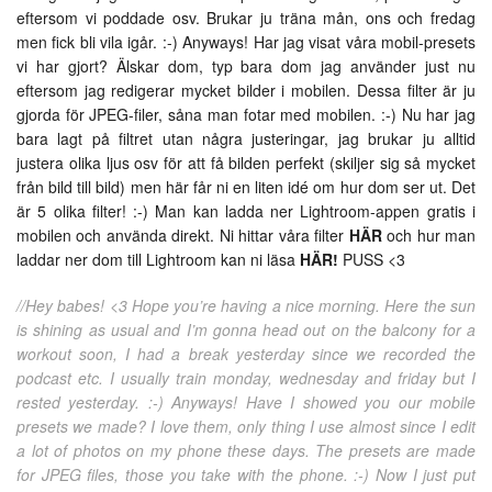
eftersom vi poddade osv. Brukar ju träna mån, ons och fredag
men fick bli vila igår. :-) Anyways! Har jag visat våra mobil-presets
vi har gjort? Älskar dom, typ bara dom jag använder just nu
eftersom jag redigerar mycket bilder i mobilen. Dessa filter är ju
gjorda för JPEG-filer, såna man fotar med mobilen. :-) Nu har jag
bara lagt på filtret utan några justeringar, jag brukar ju alltid
justera olika ljus osv för att få bilden perfekt (skiljer sig så mycket
från bild till bild) men här får ni en liten idé om hur dom ser ut. Det
är 5 olika filter! :-) Man kan ladda ner Lightroom-appen gratis i
mobilen och använda direkt. Ni hittar våra filter
HÄR
och hur man
laddar ner dom till Lightroom kan ni läsa
HÄR!
PUSS <3
//Hey babes! <3 Hope you’re having a nice morning. Here the sun
is shining as usual and I’m gonna head out on the balcony for a
workout soon, I had a break yesterday since we recorded the
podcast etc. I usually train monday, wednesday and friday but I
rested yesterday. :-) Anyways! Have I showed you our mobile
presets we made? I love them, only thing I use almost since I edit
a lot of photos on my phone these days. The presets are made
for JPEG files, those you take with the phone. :-) Now I just put