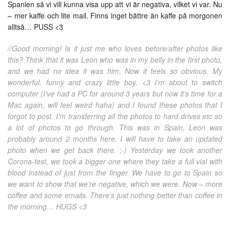
Spanien så vi vill kunna visa upp att vi är negativa, vilket vi var. Nu
– mer kaffe och lite mail. Finns inget bättre än kaffe på morgonen
alltså… PUSS <3
//Good morning! Is it just me who loves before/after photos like
this? Think that it was Leon who was in my belly in the first photo,
and we had no idea it was him. Now it feels so obvious. My
wonderful, funny and crazy little boy. <3 I’m about to switch
computer (I’ve had a PC for around 3 years but now it’s time for a
Mac again, will feel weird haha) and I found these photos that I
forgot to post. I’m transferring all the photos to hard drives etc so
a lot of photos to go through. This was in Spain, Leon was
probably around 2 months here. I will have to take an updated
photo when we get back there. ;-) Yesterday we took another
Corona-test, we took a bigger one where they take a full vial with
blood instead of just from the finger. We have to go to Spain so
we want to show that we’re negative, which we were. Now – more
coffee and some emails. There’s just nothing better than coffee in
the morning… HUGS <3