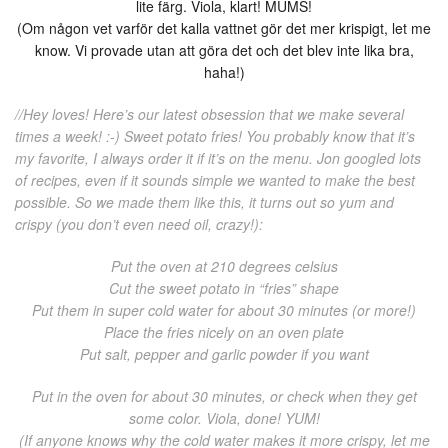
lite färg. Viola, klart! MUMS!
(Om någon vet varför det kalla vattnet gör det mer krispigt, let me
know. Vi provade utan att göra det och det blev inte lika bra,
haha!)
//Hey loves! Here’s our latest obsession that we make several
times a week! :-) Sweet potato fries! You probably know that it’s
my favorite, I always order it if it’s on the menu. Jon googled lots
of recipes, even if it sounds simple we wanted to make the best
possible. So we made them like this, it turns out so yum and
crispy (you don’t even need oil, crazy!):
Put the oven at 210 degrees celsius
Cut the sweet potato in “fries” shape
Put them in super cold water for about 30 minutes (or more!)
Place the fries nicely on an oven plate
Put salt, pepper and garlic powder if you want
Put in the oven for about 30 minutes, or check when they get
some color. Viola, done! YUM!
(If anyone knows why the cold water makes it more crispy, let me