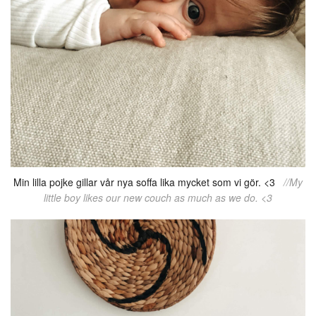
Min lilla pojke gillar vår nya soffa lika mycket som vi gör. <3
//My
little boy likes our new couch as much as we do. <3