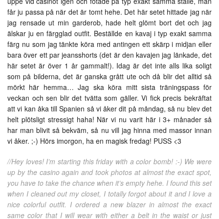
uppe vid casinot igen och fotade på typ exakt samma ställe, man
får ju passa på när det är tomt hehe. Det här setet hittade jag när
jag rensade ut min garderob, hade helt glömt bort det och jag
älskar ju en färgglad outfit. Beställde en kavaj i typ exakt samma
färg nu som jag tänkte köra med antingen ett skärp i midjan eller
bara över ett par jeansshorts (det är den kavajen jag länkade, det
här setet är över 1 år gammalt!). Idag är det inte alls lika soligt
som på bilderna, det är ganska grått ute och då blir det alltid så
mörkt här hemma… Jag ska köra mitt sista träningspass för
veckan och sen blir det tvätta som gäller. Vi fick precis bekräftat
att vi kan åka till Spanien så vi åker dit på måndag, så nu blev det
helt plötsligt stressigt haha! När vi nu varit här i 3+ månader så
har man blivit så bekväm, så nu vill jag hinna med massor innan
vi åker. ;-) Hörs imorgon, ha en magisk fredag! PUSS <3
//Hey loves! I’m starting this friday with a color bomb! :-) We were
up by the casino again and took photos at almost the exact spot,
you have to take the chance when it’s empty hehe. I found this set
when I cleaned out my closet, I totally forgot about it and I love a
nice colorful outfit. I ordered a new blazer in almost the exact
same color that I will wear with either a belt in the waist or just