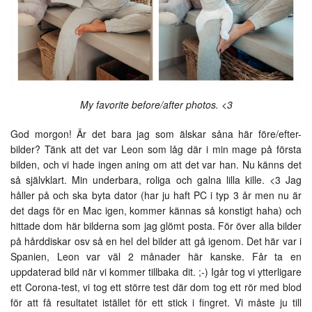
My favorite before/after photos. <3
God morgon! Är det bara jag som älskar såna här före/efter-
bilder? Tänk att det var Leon som låg där i min mage på första
bilden, och vi hade ingen aning om att det var han. Nu känns det
så självklart. Min underbara, roliga och galna lilla kille. <3 Jag
håller på och ska byta dator (har ju haft PC i typ 3 år men nu är
det dags för en Mac igen, kommer kännas så konstigt haha) och
hittade dom här bilderna som jag glömt posta. För över alla bilder
på hårddiskar osv så en hel del bilder att gå igenom. Det här var i
Spanien, Leon var väl 2 månader här kanske. Får ta en
uppdaterad bild när vi kommer tillbaka dit. ;-) Igår tog vi ytterligare
ett Corona-test, vi tog ett större test där dom tog ett rör med blod
för att få resultatet istället för ett stick i fingret. Vi måste ju till