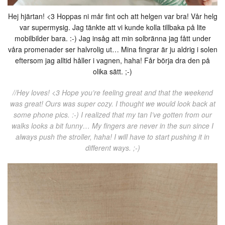
Hej hjärtan! <3 Hoppas ni mår fint och att helgen var bra! Vår helg
var supermysig. Jag tänkte att vi kunde kolla tillbaka på lite
mobilbilder bara. :-) Jag insåg att min solbränna jag fått under
våra promenader ser halvrolig ut… Mina fingrar är ju aldrig i solen
eftersom jag alltid håller i vagnen, haha! Får börja dra den på
olika sätt. ;-)
//Hey loves! <3 Hope you’re feeling great and that the weekend
was great! Ours was super cozy. I thought we would look back at
some phone pics. :-) I realized that my tan I’ve gotten from our
walks looks a bit funny… My fingers are never in the sun since I
always push the stroller, haha! I will have to start pushing it in
different ways. ;-)