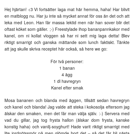
Hej hjärtan! <3 Vi fortsätter laga mat här hemma, haha! Har blivit
en matblogg nu. Har ju inte så mycket annat för oss än det och att
leka med Leon. Han får massa lektid men när han sover blir det
oftast köket som gäller. ;-) Freestylade ihop bananpannkakor med
kanel, om ni kollat vloggen så har ni sett mig laga detta! Blev
riktigt smarrigt och ganska mättande som lunch faktiskt. Tänkte
att jag skulle skriva receptet här också, så here we go:
För två personer:
1 banan
4 ägg
1 dl havregryn
Kanel efter smak
Mosa bananen och blanda med äggen, tillsätt sedan havregryn
och kanel och blanda! Jag valde att steka i kokosolja eftersom jag
älskar den smaken, men det får man välja själv. :-) Servera med
vad du gillar, jag tog frysta hallon (älskar dom frysta, kanske
konstig haha) och vanilj-soyghurt! Hade varit riktigt smarrigt med
lite jordnötssmör på men glömde bort det – så det får bli nästa