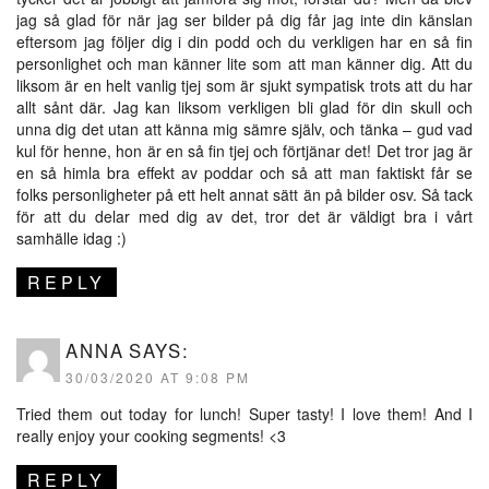
jag så glad för när jag ser bilder på dig får jag inte din känslan
eftersom jag följer dig i din podd och du verkligen har en så fin
personlighet och man känner lite som att man känner dig. Att du
liksom är en helt vanlig tjej som är sjukt sympatisk trots att du har
allt sånt där. Jag kan liksom verkligen bli glad för din skull och
unna dig det utan att känna mig sämre själv, och tänka – gud vad
kul för henne, hon är en så fin tjej och förtjänar det! Det tror jag är
en så himla bra effekt av poddar och så att man faktiskt får se
folks personligheter på ett helt annat sätt än på bilder osv. Så tack
för att du delar med dig av det, tror det är väldigt bra i vårt
samhälle idag :)
REPLY
ANNA
SAYS:
30/03/2020 AT 9:08 PM
Tried them out today for lunch! Super tasty! I love them! And I
really enjoy your cooking segments! <3
REPLY