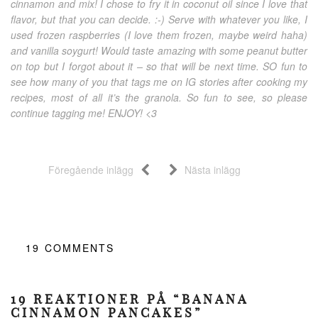
cinnamon and mix! I chose to fry it in coconut oil since I love that
flavor, but that you can decide. :-) Serve with whatever you like, I
used frozen raspberries (I love them frozen, maybe weird haha)
and vanilla soygurt! Would taste amazing with some peanut butter
on top but I forgot about it – so that will be next time. SO fun to
see how many of you that tags me on IG stories after cooking my
recipes, most of all it’s the granola. So fun to see, so please
continue tagging me! ENJOY! <3
Föregående inlägg
Nästa inlägg
19
COMMENTS
19 REAKTIONER PÅ “BANANA
CINNAMON PANCAKES”