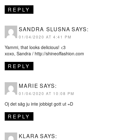
REPLY
SANDRA SLUSNA
SAYS:
01/04/2020 AT 4:41 PM
Yammi, that looks delicious! <3
xoxo, Sandra /
http://shineoffashion.com
REPLY
MARIE
SAYS:
01/04/2020 AT 10:08 PM
Oj det såg ju inte jobbigt gott ut =D
REPLY
KLARA
SAYS: