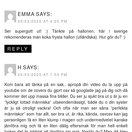
EMMA
SAYS:
30/03/2020 AT 4:25 PM
Ser supergott ut! :) Tänkte på hallonen, här i sverige
rekomenderas man koka frysta hallon (utländska). Hur gör du? :)
REPLY
H
SAYS:
30/03/2020 AT 7:03 PM
Kom bara att tänka på en sak.. apropå din video du la upp på
youtube om de covers du gjort osv så googlade jag på dig och då
kommer det upp massa fina bilder. Du ser ju sjukt bra ut o är ju en
”lyckligt lottad människa” utseendemässigt, både du o din syster
är ju så otroligt vackra! Och ofta när man ser såna ”perfekta
människor” som har allt, ser bra ut, är rika, kända, osvosv kan jag
personligen få en liten klump i magen och undermedvetet kanske
jämföra mig och få en liten dålig eftersmak för man helt enkelt
tycker det är jobbigt att jämföra sig mot, förstår du? Men då blev