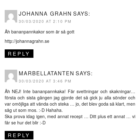
JOHANNA GRAHN
SAYS:
30/03/2020 AT 2:10 PM
Åh bananpannkakor som är så gott
http://johannagrahn.se
REPLY
MARBELLATANTEN
SAYS:
30/03/2020 AT 3:46 PM
Åh NEJ! Inte bananpannkaka! Får svettningar och skakningar…
första och sista gången jag gjorde det så gick ju alla sönder och
var omöjliga att vända och steka … jo, det blev goda så klart, men
såg ut som mos. :-D Hahaha.
Ska prova idag igen, med annat recept … Ditt plus ett annat … vi
får se hur det blir :-D
REPLY