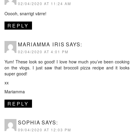
02/04/2020 AT 11:24 AM
Ooooh, snarrigt värre!
REPLY
MARIAMMA IRIS
SAYS:
02/04/2020 AT 4:01 PM
Yum! These look so good! I love how much you’ve been cooking
on the vlogs. I just saw that broccoli pizza recipe and it looks
super good!
xx
Mariamma
REPLY
SOPHIA
SAYS:
09/04/2020 AT 12:03 PM