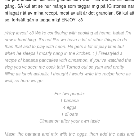
gång. SÅ kul att se hur många som taggar mig på IG stories när
ni lagat nåt av mina recept, mest av allt är det granolan. Så kul att
se, fortsätt gärna tagga mig! ENJOY! <3
//Hey loves! <3 We’re continuing with cooking at home, haha! I’m
now a food blog. It’s not like we have a lot of other things to do
than that and to play with Leon. He gets a lot of play time but
when he sleeps I mostly hang in the kitchen. ;-) Freestyled a
recipe of banana pancakes with cinnamon, if you’ve watched the
vlog you’ve seen me cook this! Turned out so yum and pretty
filling as lunch actually. I thought I would write the recipe here as
well, so here we go:
For two people:
1 banana
4 eggs
1 dl oats
Cinnamon after your own taste
Mash the banana and mix with the eggs, then add the oats and