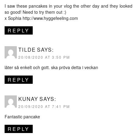
I saw these pancakes in your vlog the other day and they looked
so good! Need to try them out :)
x Sophia
http://www.hyggefeeling.com
REPLY
TILDE
SAYS:
20/08/2020 AT 3:50 PM
låter så enkelt och gott. ska pröva detta i veckan
REPLY
KUNAY
SAYS:
20/09/2020 AT 7:41 PM
Fantastic pancake
REPLY