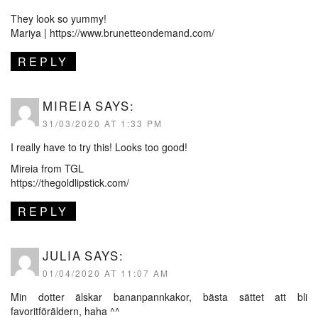
They look so yummy!
Mariya |
https://www.brunetteondemand.com/
REPLY
MIREIA
SAYS:
31/03/2020 AT 1:33 PM
I really have to try this! Looks too good!
Mireia from TGL
https://thegoldlipstick.com/
REPLY
JULIA
SAYS:
01/04/2020 AT 11:07 AM
Min dotter älskar bananpannkakor, bästa sättet att bli
favoritföräldern, haha ^^