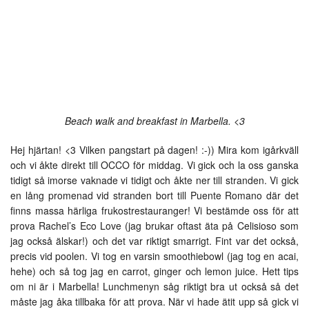
Beach walk and breakfast in Marbella. <3
Hej hjärtan! <3 Vilken pangstart på dagen! :-)) Mira kom igårkväll
och vi åkte direkt till OCCO för middag. Vi gick och la oss ganska
tidigt så imorse vaknade vi tidigt och åkte ner till stranden. Vi gick
en lång promenad vid stranden bort till Puente Romano där det
finns massa härliga frukostrestauranger! Vi bestämde oss för att
prova Rachel’s Eco Love (jag brukar oftast äta på Celisioso som
jag också älskar!) och det var riktigt smarrigt. Fint var det också,
precis vid poolen. Vi tog en varsin smoothiebowl (jag tog en acai,
hehe) och så tog jag en carrot, ginger och lemon juice. Hett tips
om ni är i Marbella! Lunchmenyn såg riktigt bra ut också så det
måste jag åka tillbaka för att prova. När vi hade ätit upp så gick vi