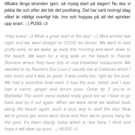
tillbaka längs stranden igen, så mysig start på dagen! Nu ska vi
jobba lite och efter det blir det poolhäng. Det har varit molnigt idag
vilket är väldigt ovanligt här, tror och hoppas på att det spricker
upp snart. ;-) PUSS <3
//Hey loves! <3 What a great start of the day! :-)) Mira arrived last
night and we went straight to OCCO for dinner. We went to bed
pretty early so we woke up early this morning and went down to
the beach. We went for a long walk on the beach to Puente
Romano where they have lots of nice breakfast restaurants! We
decided to try Rachel’s Eco Love (I usually eat at Celisioso which I
also love!) and it was so good. It was pretty too, right by the pool.
We had a smoothie bowl each (I had the acai, hehe) and I also
had a carrot, ginger and lemon juice. Great tip if you’re in
Marbella! The lunch menu looked really good too so I have to go
back and try it out again. When we were done we walked back
along the beach again, such a cozy way to start the day! Now
we’re gonna get some work done and then we’re gonna hang by
the pool. It’s been cloudy today which is rare here, I think and
hope it will clear up soon. ;-) HUGS <3