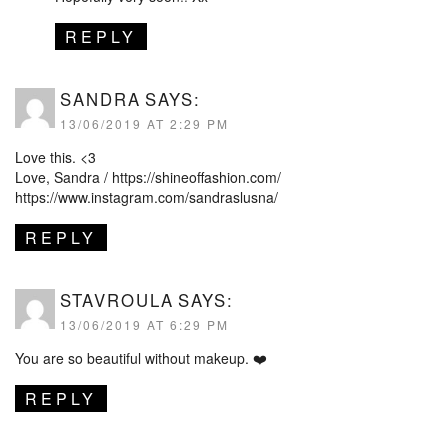
REPLY
SANDRA
SAYS:
13/06/2019 AT 2:29 PM
Love this. <3
Love, Sandra /
https://shineoffashion.com/
https://www.instagram.com/sandraslusna/
REPLY
STAVROULA
SAYS:
13/06/2019 AT 6:29 PM
You are so beautiful without makeup. ❤️
REPLY