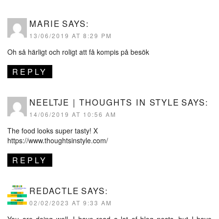
MARIE
SAYS:
13/06/2019 AT 8:29 PM
Oh så härligt och roligt att få kompis på besök
REPLY
NEELTJE | THOUGHTS IN STYLE
SAYS:
14/06/2019 AT 10:56 AM
The food looks super tasty! X
https://www.thoughtsinstyle.com/
REPLY
REDACTLE
SAYS:
02/02/2023 AT 9:33 AM
You are doing well. I have read a lot of blog posts, but I have