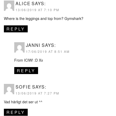
ALICE
SAYS:
13/06/2019 AT 7:10 PM
Where is the leggings and top from? Gymshark?
REPLY
JANNI
SAYS:
17/06/2019 AT 8:51 AM
From ICIW! :D Xx
REPLY
SOFIE
SAYS:
13/06/2019 AT 7:27 PM
Vad härligt det ser ut ^^
REPLY