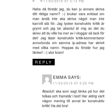
11/03/2019 AT 3:14 PM
Haha då förstår jag, du kan ju annars skriva
ditt riktiga namn? :-) brukar vara enklast om
man ändå inte ska skriva något man inte
kan/vill stå för. Jag tycker konstruktiv kritik är
grymt och jag tar absolut åt mig av det du
skrev att du ville ha mer av i vloggar så tack för
det! Jag läser konstruktiv kritik-kommentarer
annorlunda om samma ip-adress har skrivit
med olika namn. Hoppas du förstår hur jag
tänker! :-) stor kram!
REPLY
EMMA
SAYS:
11/03/2019 AT 3:22 PM
Absolut! ska som sagt tänka på hur det
tolkas och framstår i text! Har aldrig varit
någon mening till annat än konstruktiv
kritik! Ha det bra!