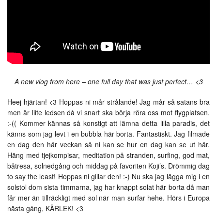
A new vlog from here – one full day that was just perfect… <3
Heej hjärtan! <3 Hoppas ni mår strålande! Jag mår så satans bra
men är liite ledsen då vi snart ska börja röra oss mot flygplatsen.
:-(( Kommer kännas så konstigt att lämna detta lilla paradis, det
känns som jag levt i en bubbla här borta. Fantastiskt. Jag filmade
en dag den här veckan så ni kan se hur en dag kan se ut här.
Häng med tjejkompisar, meditation på stranden, surfing, god mat,
båtresa, solnedgång och middag på favoriten Koji’s. Drömmig dag
to say the least! Hoppas ni gillar den! :-) Nu ska jag lägga mig i en
solstol dom sista timmarna, jag har knappt solat här borta då man
får mer än tillräckligt med sol när man surfar hehe. Hörs i Europa
nästa gång, KÄRLEK! <3