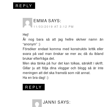
REPLY
EMMA
SAYS:
11/03/2019 AT 3:12 PM
Hej!
Är nog bara så att jag hellre skriver namn än
“anonym” :)
Försöker endast komma med konstruktiv kritik eller
svara på vad man önskar se mer av, då du ibland
brukar efterfråga det.
Men ska tänka på hur det kan tolkas, särskilt i skrift.
Gillar ju att följa dina vloggar och blogg så är inte
meningen att det ska framstå som nåt annat.
Ha en bra dag! :)
REPLY
JANNI
SAYS: