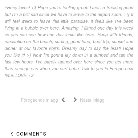
//Heey loves! <3 Hope you’re feeling great! I feel so freaking good
but I’m a biiit sad since we have to leave to the airport soon. :-(( It
will feel weird to leave this little paradise, it feels like I’ve been
living in a bubble over here. Amazing. I filmed one day this week
so you can see how one day looks like here. Hang with friends,
meditation on the beach, surfing, good food, boat trip, sunset and
dinner at our favorite Koji’s. Dreamy day to say the least! Hope
you like it! :-) Now I’m gonna lay down in a sunbed and tan the
last few hours, I’ve barely tanned over here since you get more
than enough sun when you surf hehe. Talk to you in Europe next
time, LOVE! <3
Föregående inlägg
Nästa inlägg
9
COMMENTS