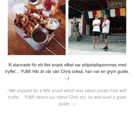
Vi stannade för ett litet snack vilket var sötpotatispommes med
tryffel… YUM! Här är vår vän Chris också, han var en grym guide.
:-)
//We stopped for a little snack which was sweet potato fries with
truffle… YUM! Here’s our friend Chris too, he was such a great
guide. :-)