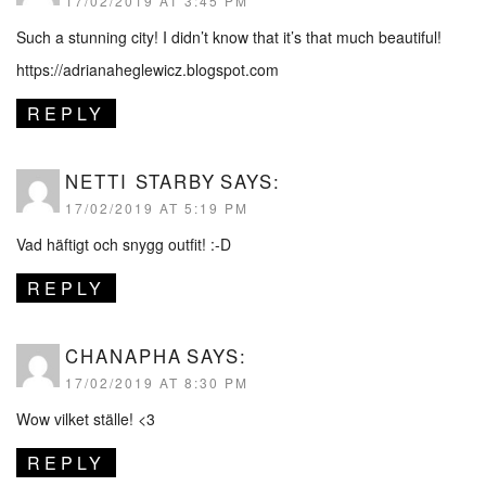
17/02/2019 AT 3:45 PM
Such a stunning city! I didn’t know that it’s that much beautiful!
https://adrianaheglewicz.blogspot.com
REPLY
NETTI STARBY
SAYS:
17/02/2019 AT 5:19 PM
Vad häftigt och snygg outfit! :-D
REPLY
CHANAPHA
SAYS:
17/02/2019 AT 8:30 PM
Wow vilket ställe! <3
REPLY