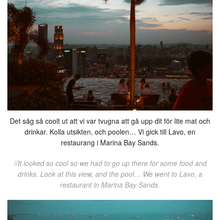
Det såg så coolt ut att vi var tvugna att gå upp dit för lite mat och
drinkar. Kolla utsikten, och poolen… Vi gick till Lavo, en
restaurang i Marina Bay Sands.
//It looked so cool so we had to go up there for some food and
drinks. Look at this view, and the pool… We went to Lavo, a
restaurant in Marina Bay Sands.