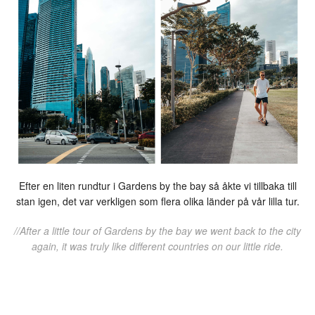
Efter en liten rundtur i Gardens by the bay så åkte vi tillbaka till
stan igen, det var verkligen som flera olika länder på vår lilla tur.
//After a little tour of Gardens by the bay we went back to the city
again, it was truly like different countries on our little ride.