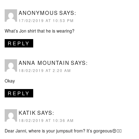
ANONYMOUS
SAYS:
17/02/2019 AT 10:53 PM
What’s Jon shirt that he is wearing?
REPLY
ANNA MOUNTAIN
SAYS:
18/02/2019 AT 2:20 AM
Okay
REPLY
KATIK
SAYS:
18/02/2019 AT 10:36 AM
Dear Janni, where is your jumpsuit from? It’s gorgeous😍👌🏼