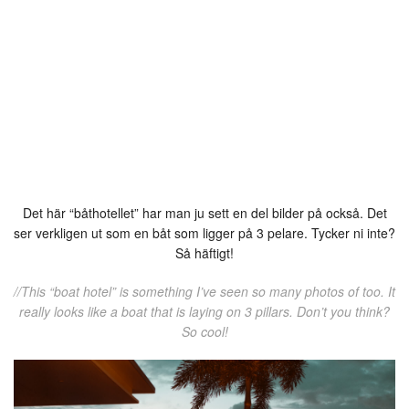
Det här “båthotellet” har man ju sett en del bilder på också. Det
ser verkligen ut som en båt som ligger på 3 pelare. Tycker ni inte?
Så häftigt!
//This “boat hotel” is something I’ve seen so many photos of too. It
really looks like a boat that is laying on 3 pillars. Don’t you think?
So cool!