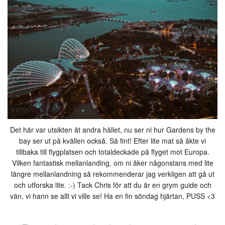
Det här var utsikten åt andra hållet, nu ser ni hur Gardens by the
bay ser ut på kvällen också. Så fint! Efter lite mat så åkte vi
tillbaka till flygplatsen och totaldeckade på flyget mot Europa.
Vilken fantastisk mellanlanding, om ni åker någonstans med lite
längre mellanlandning så rekommenderar jag verkligen att gå ut
och utforska lite. :-) Tack Chris för att du är en grym guide och
vän, vi hann se allt vi ville se! Ha en fin söndag hjärtan, PUSS <3
Escorts singapore at PacificModels website with beautiful girls, they offer choice even for the most demanding clients.