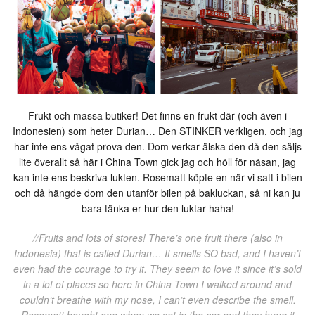
Frukt och massa butiker! Det finns en frukt där (och även i
Indonesien) som heter Durian… Den STINKER verkligen, och jag
har inte ens vågat prova den. Dom verkar älska den då den säljs
lite överallt så här i China Town gick jag och höll för näsan, jag
kan inte ens beskriva lukten. Rosematt köpte en när vi satt i bilen
och då hängde dom den utanför bilen på bakluckan, så ni kan ju
bara tänka er hur den luktar haha!
//Fruits and lots of stores! There’s one fruit there (also in
Indonesia) that is called Durian… It smells SO bad, and I haven’t
even had the courage to try it. They seem to love it since it’s sold
in a lot of places so here in China Town I walked around and
couldn’t breathe with my nose, I can’t even describe the smell.
Rosematt bought one when we sat in the car and they hung it