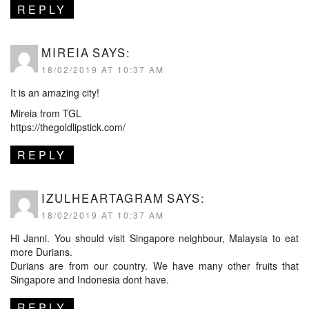
REPLY
MIREIA
SAYS:
18/02/2019 AT 10:37 AM
It is an amazing city!
Mireia from TGL
https://thegoldlipstick.com/
REPLY
IZULHEARTAGRAM
SAYS:
18/02/2019 AT 10:37 AM
Hi Janni. You should visit Singapore neighbour, Malaysia to eat
more Durians.
Durians are from our country. We have many other fruits that
Singapore and Indonesia dont have.
REPLY