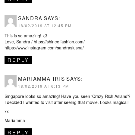
SANDRA
SAYS:
18/02/2019 AT 12:45 PM
This is so amazing! <3
Love, Sandra /
https://shineoffashion.com/
https://www.instagram.com/sandraslusna/
REPLY
MARIAMMA IRIS
SAYS:
18/02/2019 AT 6:13 PM
Singapore looks so amazing! Have you seen ‘Crazy Rich Asians’?
I decided I wanted to visit after seeing that movie. Looks magical!
xx
Mariamma
REPLY