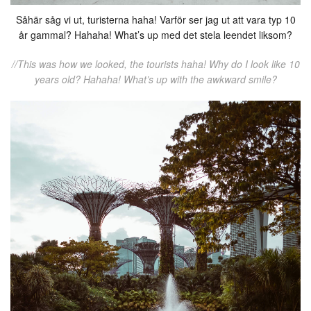
Såhär såg vi ut, turisterna haha! Varför ser jag ut att vara typ 10
år gammal? Hahaha! What’s up med det stela leendet liksom?
//This was how we looked, the tourists haha! Why do I look like 10
years old? Hahaha! What’s up with the awkward smile?