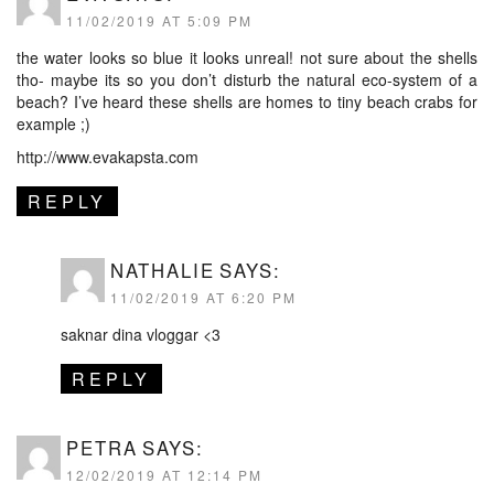
11/02/2019 AT 5:09 PM
the water looks so blue it looks unreal! not sure about the shells
tho- maybe its so you don’t disturb the natural eco-system of a
beach? I’ve heard these shells are homes to tiny beach crabs for
example ;)
http://www.evakapsta.com
REPLY
NATHALIE
SAYS:
11/02/2019 AT 6:20 PM
saknar dina vloggar <3
REPLY
PETRA
SAYS:
12/02/2019 AT 12:14 PM