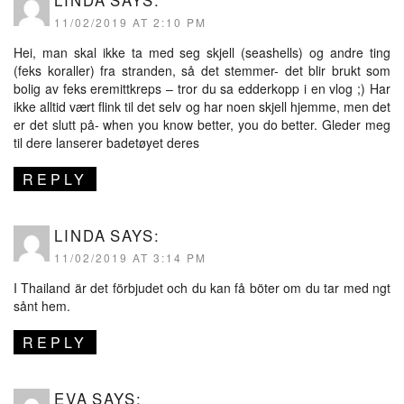
LINDA
SAYS:
11/02/2019 AT 2:10 PM
Hei, man skal ikke ta med seg skjell (seashells) og andre ting
(feks koraller) fra stranden, så det stemmer- det blir brukt som
bolig av feks eremittkreps – tror du sa edderkopp i en vlog ;) Har
ikke alltid vært flink til det selv og har noen skjell hjemme, men det
er det slutt på- when you know better, you do better. Gleder meg
til dere lanserer badetøyet deres
REPLY
LINDA
SAYS:
11/02/2019 AT 3:14 PM
I Thailand är det förbjudet och du kan få böter om du tar med ngt
sånt hem.
REPLY
EVA
SAYS: