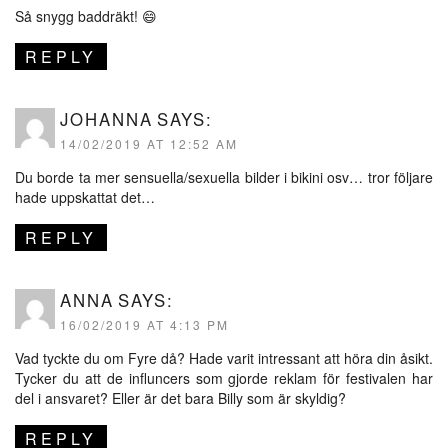
Så snygg baddräkt! 😄
REPLY
JOHANNA
SAYS:
14/02/2019 AT 12:52 AM
Du borde ta mer sensuella/sexuella bilder i bikini osv… tror följare
hade uppskattat det…
REPLY
ANNA
SAYS:
16/02/2019 AT 4:13 PM
Vad tyckte du om Fyre då? Hade varit intressant att höra din åsikt.
Tycker du att de influncers som gjorde reklam för festivalen har
del i ansvaret? Eller är det bara Billy som är skyldig?
REPLY