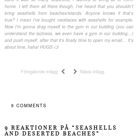
home. I left them all there though, I’ve heard that you shouldn’t
bring seashells from beaches/islands. Anyone knows if that’s
true? I mean I’ve bought necklaces with seashells for example.
Now I’m gonna drag myself to the gym in our building (you can
understand the laziness, we even have a gym in our building…)
and push myself, after that it’s finally time to open my email… It’s
about time, haha! HUGS <3
Föregående inlägg
Nästa inlägg
9
COMMENTS
9 REAKTIONER PÅ “SEASHELLS
AND DESERTED BEACHES”