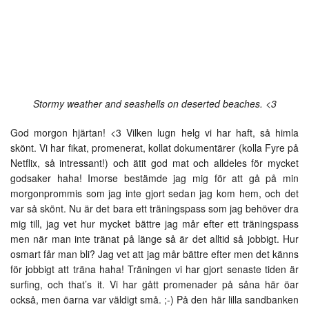
Stormy weather and seashells on deserted beaches. <3
God morgon hjärtan! <3 Vilken lugn helg vi har haft, så himla
skönt. Vi har fikat, promenerat, kollat dokumentärer (kolla Fyre på
Netflix, så intressant!) och ätit god mat och alldeles för mycket
godsaker haha! Imorse bestämde jag mig för att gå på min
morgonprommis som jag inte gjort sedan jag kom hem, och det
var så skönt. Nu är det bara ett träningspass som jag behöver dra
mig till, jag vet hur mycket bättre jag mår efter ett träningspass
men när man inte tränat på länge så är det alltid så jobbigt. Hur
osmart får man bli? Jag vet att jag mår bättre efter men det känns
för jobbigt att träna haha! Träningen vi har gjort senaste tiden är
surfing, och that’s it. Vi har gått promenader på såna här öar
också, men öarna var väldigt små. ;-) På den här lilla sandbanken