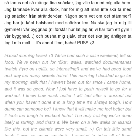
så fanns det så många fina snäckor, jag ville ta med mig alla hem.
Jag lämnade kvar alla dock, har för mig att man inte ska ta med
sig snäckor från stränder/öar. Någon som vet om det stämmer?
Jag har ju köpt halsband med snäckor tex. Nu ska jag ta mig till
gymmet i vår byggnad (ni förstår hur lat jag är, vi har tom ett gym i
vår byggnad…) och pusha mig själv, efter det ska jag äntligen ta
tag i min mail… It’s about time, haha! PUSS <3
//Good morning loves! <3 We’ve had such a calm weekend, felt so
food. We’ve been out for “fika”, walks, watched documentaries
(watch Fyre on netflix, so interesting!) and we’ve had good food
and way too many sweets haha! This morning I decided to go for
my morning walk that I haven’t been out for since I came home,
and it was so good. Now I just have to push myself to go for a
workout, I know how much better I will feel after a workout but
when you haven’t done it in a long time it’s always tough. How
dumb can someone be? I know that it will make me feel better but
it feels too tough to workout haha! The only training we’ve done
lately is surfing, and that’s it. We been on a few walks on islands
like this, but the islands were very small. ;-) On this little sand
bank it was so many seashells, I wanted to bring all of them