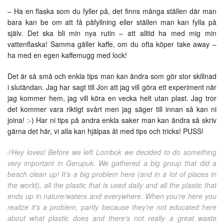
– Ha en flaska som du fyller på, det finns många ställen där man
bara kan be om att få påfyllning eller ställen man kan fylla på
själv. Det ska bli min nya rutin – att alltid ha med mig min
vattenflaska! Samma gäller kaffe, om du ofta köper take away –
ha med en egen kaffemugg med lock!
Det är så små och enkla tips man kan ändra som gör stor skillnad
i slutändan. Jag har sagt till Jon att jag vill göra ett experiment när
jag kommer hem, jag vill köra en vecka helt utan plast. Jag tror
det kommer vara riktigt svårt men jag säger till innan så kan ni
joina! :-) Har ni tips på andra enkla saker man kan ändra så skriv
gärna det här, vi alla kan hjälpas åt med tips och tricks! PUSS!
//Hey loves! Before we left Lombok we decided to do something
very important in Gerupuk. We gathered a big group that did a
beach clean up! It’s a big problem here (and in a lot of places in
the world), all the plastic that is used daily and all the plastic that
ends up in nature/waters and everywhere. When you’re here you
realize it’s a problem, partly because they’re not educated here
about what plastic does and there’s not really a great waste