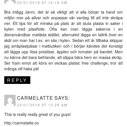
22/01/2019 AT 10:16 AM
Bra inlägg Janni, det är så viktigt att vi alla börjar ta hand om
miljön mer på allvar och anpassar vår vardag till att inte skräpa
ner. Ett tips för att minska på plats är att sluta plasta in saker i
kylen med plastfolie. Ofta kan man lägga sakerna i en
återanvändbar matlåda istället, alternativt lägga en tallrik över en
skål om man har t.ex. en sås i kylen. Sedan ett år tillbaka skippar
jag småplastpåsar i matbutiken och i början kändes det konstigt
att lägga upp lösa potatisar, äpplen och tomater på bandet. Men
nu känns det bara befriande, att slippa bära hem en massa skräp.
Ser fram emot att köra en veckas platsic free challenge, tror att
många vill haka på!
REPLY
CARMELATTE
SAYS:
22/01/2019 AT 10:28 AM
This is really really great of you guys!
http://carmelatte.co