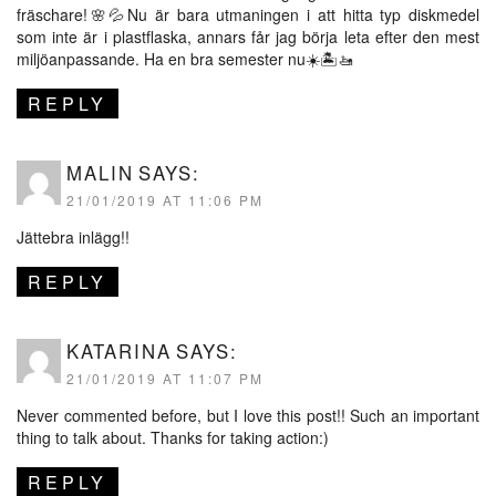
fräschare!🌸💦Nu är bara utmaningen i att hitta typ diskmedel
som inte är i plastflaska, annars får jag börja leta efter den mest
miljöanpassande. Ha en bra semester nu☀️🏝🚤
REPLY
MALIN
SAYS:
21/01/2019 AT 11:06 PM
Jättebra inlägg!!
REPLY
KATARINA
SAYS:
21/01/2019 AT 11:07 PM
Never commented before, but I love this post!! Such an important
thing to talk about. Thanks for taking action:)
REPLY