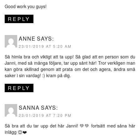
Good work you guys!
REPLY
ANNE
SAYS:
23/01/2019 AT 5:20 AM
Så himla bra och viktigt att ta upp! Så glad att en person som du
Janni, med så många följare, tar upp sånt här! Tror verkligen man
kan göra skillnad genom att prata om det och agera, ändra små
saker i sin vardag! :) kram på dig.
REPLY
SANNA
SAYS:
23/01/2019 AT 7:20 PM
Så bra att du tar upp det här Janni! 💚💚 fortsätt med såna här
inlägg 😊❤️