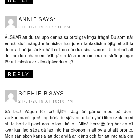
ANNIE
SAYS:
21/01/2019 AT 9:01 PM
ÄLSKAR att du tar upp denna så otroligt viktiga fråga! Du som når
en så stor mängd människor har ju en fantastisk möjlighet att få
dem att börja tänka hållbart och ändra sina vanor. Underbart att
du tar den chansen! Vill gärna läsa mer om era ansträngningar
för att minska er klimatpåverkan <3
REPLY
SOPHIE B
SAYS:
21/01/2019 AT 10:10 PM
Så bra! Vågen för er! 🙌🏻 Jag är gärna med på den
veckoutmaningen! Jag började själv nu efter nyår i liten skala med
att ta bort all plast och teflon i köket. Alltså herre😱 jag har en bit
kvar kan jag säga då jag inte har ekonomin att byta ut allt pronto.
Men sån skön känsla att det ändå är igång och för att inte tala om