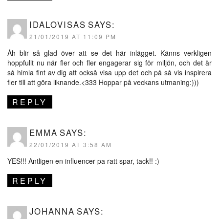
IDALOVISAS
SAYS:
21/01/2019 AT 11:09 PM
Åh blir så glad över att se det här inlägget. Känns verkligen
hoppfullt nu när fler och fler engagerar sig för miljön, och det är
så himla fint av dig att också visa upp det och på så vis inspirera
fler till att göra liknande.<333 Hoppar på veckans utmaning:)))
REPLY
EMMA
SAYS:
22/01/2019 AT 3:58 AM
YES!!! Antligen en influencer pa ratt spar, tack!! :)
REPLY
JOHANNA
SAYS: