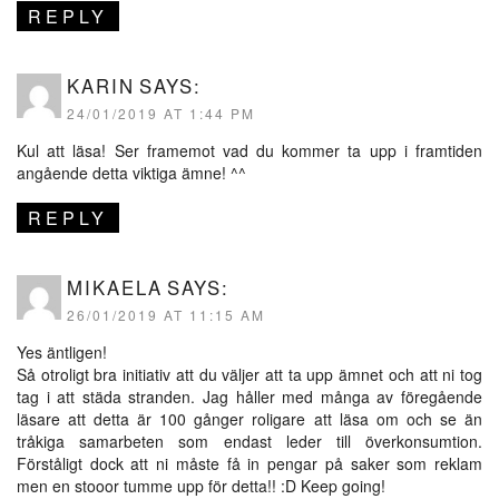
REPLY
KARIN
SAYS:
24/01/2019 AT 1:44 PM
Kul att läsa! Ser framemot vad du kommer ta upp i framtiden
angående detta viktiga ämne! ^^
REPLY
MIKAELA
SAYS:
26/01/2019 AT 11:15 AM
Yes äntligen!
Så otroligt bra initiativ att du väljer att ta upp ämnet och att ni tog
tag i att städa stranden. Jag håller med många av föregående
läsare att detta är 100 gånger roligare att läsa om och se än
tråkiga samarbeten som endast leder till överkonsumtion.
Förståligt dock att ni måste få in pengar på saker som reklam
men en stooor tumme upp för detta!! :D Keep going!