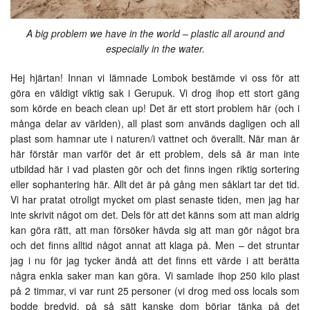
A big problem we have in the world – plastic all around and
especially in the water.
Hej hjärtan! Innan vi lämnade Lombok bestämde vi oss för att
göra en väldigt viktig sak i Gerupuk. Vi drog ihop ett stort gäng
som körde en beach clean up! Det är ett stort problem här (och i
många delar av världen), all plast som används dagligen och all
plast som hamnar ute i naturen/i vattnet och överallt. När man är
här förstår man varför det är ett problem, dels så är man inte
utbildad här i vad plasten gör och det finns ingen riktig sortering
eller sophantering här. Allt det är på gång men såklart tar det tid.
Vi har pratat otroligt mycket om plast senaste tiden, men jag har
inte skrivit något om det. Dels för att det känns som att man aldrig
kan göra rätt, att man försöker hävda sig att man gör något bra
och det finns alltid något annat att klaga på. Men – det struntar
jag i nu för jag tycker ändå att det finns ett värde i att berätta
några enkla saker man kan göra. Vi samlade ihop 250 kilo plast
på 2 timmar, vi var runt 25 personer (vi drog med oss locals som
bodde bredvid, på så sätt kanske dom börjar tänka på det