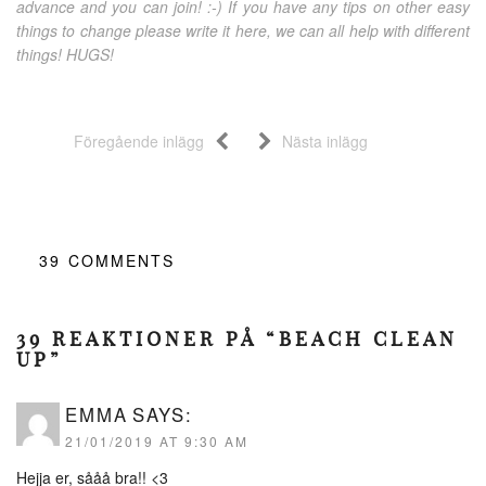
advance and you can join! :-) If you have any tips on other easy
things to change please write it here, we can all help with different
things! HUGS!
Föregående inlägg
Nästa inlägg
39
COMMENTS
39 REAKTIONER PÅ “BEACH CLEAN
UP”
EMMA
SAYS:
21/01/2019 AT 9:30 AM
Hejja er, sååå bra!! <3