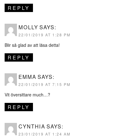
REPLY
MOLLY
SAYS:
22/01/2019 AT 1:28 PM
Blir så glad av att läsa detta!
REPLY
EMMA
SAYS:
22/01/2019 AT 7:15 PM
Vit översittare much…?
REPLY
CYNTHIA
SAYS:
23/01/2019 AT 1:24 AM