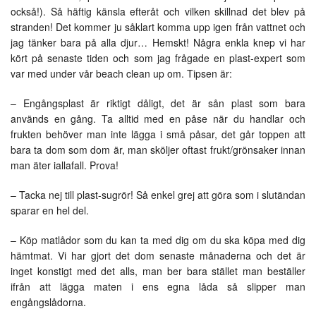
också!). Så häftig känsla efteråt och vilken skillnad det blev på
stranden! Det kommer ju såklart komma upp igen från vattnet och
jag tänker bara på alla djur… Hemskt! Några enkla knep vi har
kört på senaste tiden och som jag frågade en plast-expert som
var med under vår beach clean up om. Tipsen är:
– Engångsplast är riktigt dåligt, det är sån plast som bara
används en gång. Ta alltid med en påse när du handlar och
frukten behöver man inte lägga i små påsar, det går toppen att
bara ta dom som dom är, man sköljer oftast frukt/grönsaker innan
man äter iallafall. Prova!
– Tacka nej till plast-sugrör! Så enkel grej att göra som i slutändan
sparar en hel del.
– Köp matlådor som du kan ta med dig om du ska köpa med dig
hämtmat. Vi har gjort det dom senaste månaderna och det är
inget konstigt med det alls, man ber bara stället man beställer
ifrån att lägga maten i ens egna låda så slipper man
engångslådorna.