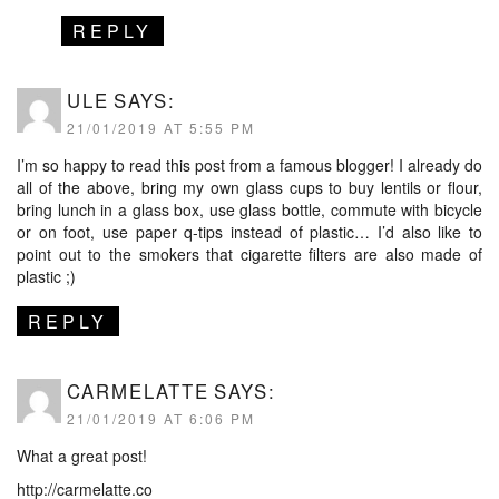
REPLY
ULE
SAYS:
21/01/2019 AT 5:55 PM
I’m so happy to read this post from a famous blogger! I already do
all of the above, bring my own glass cups to buy lentils or flour,
bring lunch in a glass box, use glass bottle, commute with bicycle
or on foot, use paper q-tips instead of plastic… I’d also like to
point out to the smokers that cigarette filters are also made of
plastic ;)
REPLY
CARMELATTE
SAYS:
21/01/2019 AT 6:06 PM
What a great post!
http://carmelatte.co