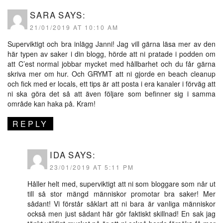
SARA
SAYS:
21/01/2019 AT 10:10 AM
Superviktigt och bra inlägg Janni! Jag vill gärna läsa mer av den
här typen av saker i din blogg, hörde att ni pratade i podden om
att C’est normal jobbar mycket med hållbarhet och du får gärna
skriva mer om hur. Och GRYMT att ni gjorde en beach cleanup
och fick med er locals, ett tips är att posta i era kanaler i förväg att
ni ska göra det så att även följare som befinner sig i samma
område kan haka på. Kram!
REPLY
IDA
SAYS:
23/01/2019 AT 5:11 PM
Håller helt med, superviktigt att ni som bloggare som når ut
till så stor mängd människor promotar bra saker! Mer
sådant! Vi förstår såklart att ni bara är vanliga människor
också men just sådant här gör faktiskt skillnad! En sak jag