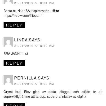
21/01/2019 AT 8:04 PM
Bästa ni! Ni är SÅ inspirerande!! 😍❤️
https://nouw.com/filippaml
REPLY
LINDA
SAYS:
21/01/2019 AT 8:39 PM
BRA JANNI!!! <3
REPLY
PERNILLA
SAYS:
21/01/2019 AT 9:00 PM
Grymt bra! Blev glad av detta inlägget och miljön är ett
superviktigt ämne att ta upp, superbra iniatiav av dig! :)
REPLY