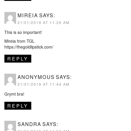
MIREIA
SAYS:
21/01/2019 AT 11:26 AM
This is so important!
Mireia from TGL
https://thegoldlipstick.com/
REPLY
ANONYMOUS
SAYS:
21/01/2019 AT 11:44 AM
Grymt bra!
REPLY
SANDRA
SAYS: