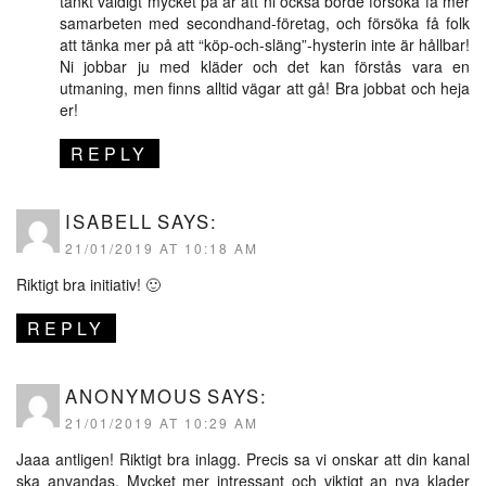
tänkt väldigt mycket på är att ni också borde försöka få mer
samarbeten med secondhand-företag, och försöka få folk
att tänka mer på att “köp-och-släng”-hysterin inte är hållbar!
Ni jobbar ju med kläder och det kan förstås vara en
utmaning, men finns alltid vägar att gå! Bra jobbat och heja
er!
REPLY
ISABELL
SAYS:
21/01/2019 AT 10:18 AM
Riktigt bra initiativ! 🙂
REPLY
ANONYMOUS
SAYS:
21/01/2019 AT 10:29 AM
Jaaa antligen! Riktigt bra inlagg. Precis sa vi onskar att din kanal
ska anvandas. Mycket mer intressant och viktigt an nya klader