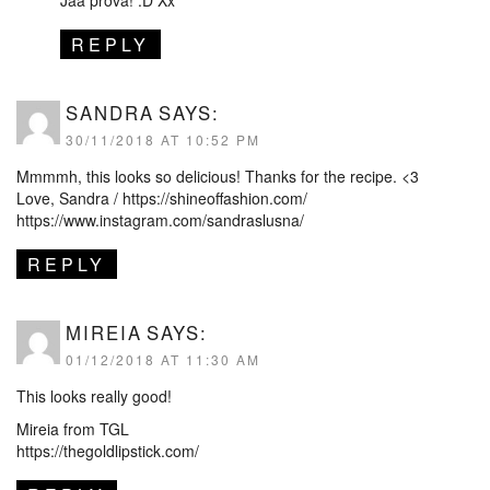
Jaa prova! :D Xx
REPLY
SANDRA
SAYS:
30/11/2018 AT 10:52 PM
Mmmmh, this looks so delicious! Thanks for the recipe. <3
Love, Sandra /
https://shineoffashion.com/
https://www.instagram.com/sandraslusna/
REPLY
MIREIA
SAYS:
01/12/2018 AT 11:30 AM
This looks really good!
Mireia from TGL
https://thegoldlipstick.com/