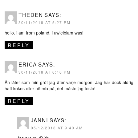
THEDEN
SAYS:
30/11/2018 AT 5:27 PM
hello. i am from poland. i uwielbiam was!
REPLY
ERICA
SAYS:
30/11/2018 AT 6:46 PM
Åh låter som min gröt jag äter varje morgon! Jag har dock aldrig
haft kokos eller nötmix på, det måste jag testa!
REPLY
JANNI
SAYS:
05/12/2018 AT 9:40 AM