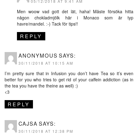
05/12/2018 AT 9:41 AM
Men woow vad gott det lät, haha! Måste försöka hitta
någon chokladmjölk här i Monaco som är typ
havre/mandel. :-) Tack för tips!!
REPLY
ANONYMOUS
SAYS:
30/11/2018 AT 10:15 AM
I’m pretty sure that in Infusion you don’t have Tea so it’s even
better for you who tries to get rid of your caffein addiction (as in
the tea you have the theine as well) :)
<3
REPLY
CAJSA
SAYS:
30/11/2018 AT 12:38 PM