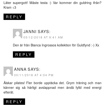
Låter supergott! Måste testa :) Var kommer din guldring ifrån?
Kram <3
REPLY
JANNI
SAYS:
05/12/2018 AT 9:41 AM
Den är från Bianca Ingrossos kollektion för Guldfynd :-) Xx
REPLY
ANNA
SAYS:
30/11/2018 AT 4:04 PM
Älskar pilates! Fler borde upptäcka det. Grym träning och man
känner sig så härligt avslappnad men ändå fylld med energi
efteråt.
REPLY