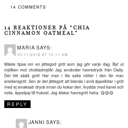
14
COMMENTS
14 REAKTIONER PÅ “CHIA
CINNAMON OATMEAL”
MARIA
SAYS:
30/11/2018 AT 10:11 AM
Måste tipsa om en jättegod gröt som jag gör varje dag. Byt ut
mjölken mot chokladmjölk! Jag använder havredryck från Oatly.
Det blir sååå gott! Har man i lite salta nötter i den får man
snickersgröt. Sen är det jättegott att blanda i små äppelbitar i gröt
med ej smaksatt dryck innan du kokar den, krydda med kanel och
voila, äppelpaj till frukost. Jag älskar havregröt haha. 😋😋😋
REPLY
JANNI
SAYS: