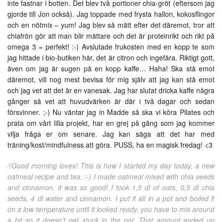
inte fastnar i botten. Det blev två portioner chia-gröt (eftersom jag
gjorde till Jon också). Jag toppade med frysta hallon, kokosflingor
och en nötmix – yum! Jag blev så mätt efter det däremot, tror att
chiafrön gör att man blir mättare och det är proteinrikt och rikt på
omega 3 = perfekt! :-) Avslutade frukosten med en kopp te som
jag hittade i bio-butiken här, det är citron och ingefära. Riktigt gott,
även om jag är sugen på en kopp kaffe… Haha! Ska stå emot
däremot, vill nog mest bevisa för mig själv att jag kan stå emot
och jag vet att det är en vanesak. Jag har slutat dricka kaffe några
gånger så vet att huvudvärken är där i två dagar och sedan
försvinner. ;-) Nu väntar jag in Madde så ska vi köra Pilates och
prata om vårt lilla projekt, har en grej på gång som jag kommer
vilja fråga er om senare. Jag kan säga att det har med
träning/kost/mindfulness att göra. PUSS, ha en magisk fredag! <3
//Good morning loves! This is how I started my day today, a new
oatmeal recipe and tea. :-) I made oatmeal mixed with chia seeds
and cinnamon, it was so good! I took 1,5 dl of oats, 0,5 dl chia
seeds, 4 dl water and cinnamon. I put it all in a pot and boiled it
on a low temperature until it looked ready, you have to mix around
a bit so it doesn’t get stuck in the pot. That amount ended up