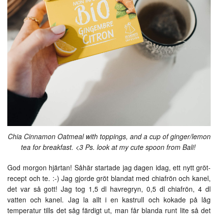
Chia Cinnamon Oatmeal with toppings, and a cup of ginger/lemon
tea for breakfast. <3 Ps. look at my cute spoon from Bali!
God morgon hjärtan! Såhär startade jag dagen idag, ett nytt gröt-
recept och te. :-) Jag gjorde gröt blandat med chiafrön och kanel,
det var så gott! Jag tog 1,5 dl havregryn, 0,5 dl chiafrön, 4 dl
vatten och kanel. Jag la allt i en kastrull och kokade på låg
temperatur tills det såg färdigt ut, man får blanda runt lite så det