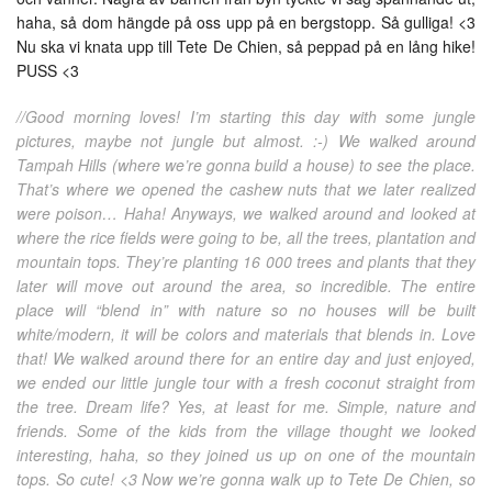
haha, så dom hängde på oss upp på en bergstopp. Så gulliga! <3
Nu ska vi knata upp till Tete De Chien, så peppad på en lång hike!
PUSS <3
//Good morning loves! I’m starting this day with some jungle
pictures, maybe not jungle but almost. :-) We walked around
Tampah Hills (where we’re gonna build a house) to see the place.
That’s where we opened the cashew nuts that we later realized
were poison… Haha! Anyways, we walked around and looked at
where the rice fields were going to be, all the trees, plantation and
mountain tops. They’re planting 16 000 trees and plants that they
later will move out around the area, so incredible. The entire
place will “blend in” with nature so no houses will be built
white/modern, it will be colors and materials that blends in. Love
that! We walked around there for an entire day and just enjoyed,
we ended our little jungle tour with a fresh coconut straight from
the tree. Dream life? Yes, at least for me. Simple, nature and
friends. Some of the kids from the village thought we looked
interesting, haha, so they joined us up on one of the mountain
tops. So cute! <3 Now we’re gonna walk up to Tete De Chien, so