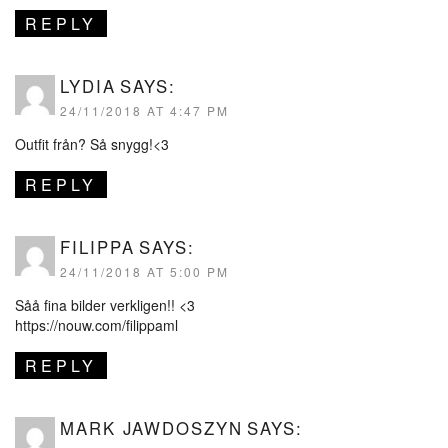
REPLY
LYDIA
SAYS:
24/11/2018 AT 4:47 PM
Outfit från? Så snygg!<3
REPLY
FILIPPA
SAYS:
24/11/2018 AT 5:00 PM
Såå fina bilder verkligen!! <3
https://nouw.com/filippaml
REPLY
MARK JAWDOSZYN
SAYS: