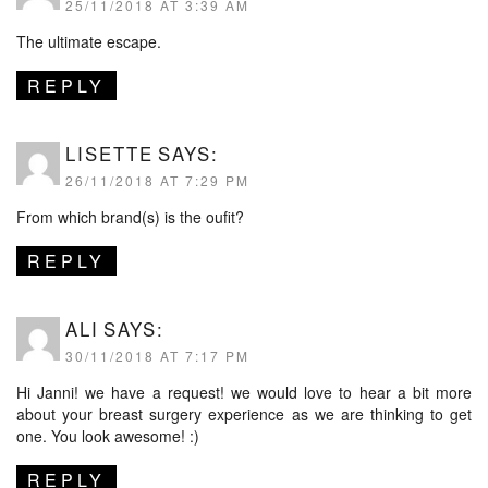
25/11/2018 AT 3:39 AM
The ultimate escape.
REPLY
LISETTE
SAYS:
26/11/2018 AT 7:29 PM
From which brand(s) is the oufit?
REPLY
ALI
SAYS:
30/11/2018 AT 7:17 PM
Hi Janni! we have a request! we would love to hear a bit more
about your breast surgery experience as we are thinking to get
one. You look awesome! :)
REPLY