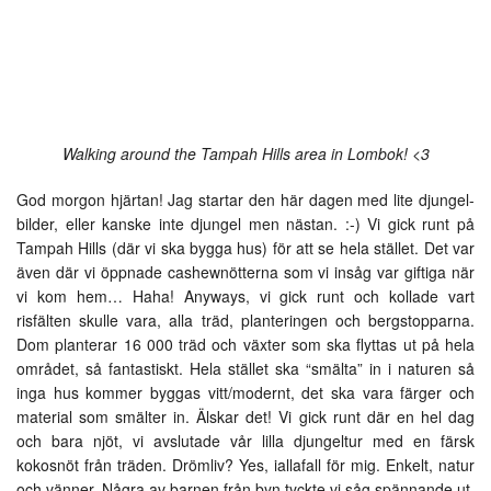
Walking around the Tampah Hills area in Lombok! <3
God morgon hjärtan! Jag startar den här dagen med lite djungel-
bilder, eller kanske inte djungel men nästan. :-) Vi gick runt på
Tampah Hills (där vi ska bygga hus) för att se hela stället. Det var
även där vi öppnade cashewnötterna som vi insåg var giftiga när
vi kom hem… Haha! Anyways, vi gick runt och kollade vart
risfälten skulle vara, alla träd, planteringen och bergstopparna.
Dom planterar 16 000 träd och växter som ska flyttas ut på hela
området, så fantastiskt. Hela stället ska “smälta” in i naturen så
inga hus kommer byggas vitt/modernt, det ska vara färger och
material som smälter in. Älskar det! Vi gick runt där en hel dag
och bara njöt, vi avslutade vår lilla djungeltur med en färsk
kokosnöt från träden. Drömliv? Yes, iallafall för mig. Enkelt, natur
och vänner. Några av barnen från byn tyckte vi såg spännande ut,