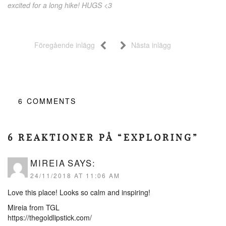
excited for a long hike! HUGS <3
Föregående inlägg
Nästa inlägg
6
COMMENTS
6 REAKTIONER PÅ “EXPLORING”
MIREIA
SAYS:
24/11/2018 AT 11:06 AM
Love this place! Looks so calm and inspiring!
Mireia from TGL
https://thegoldlipstick.com/