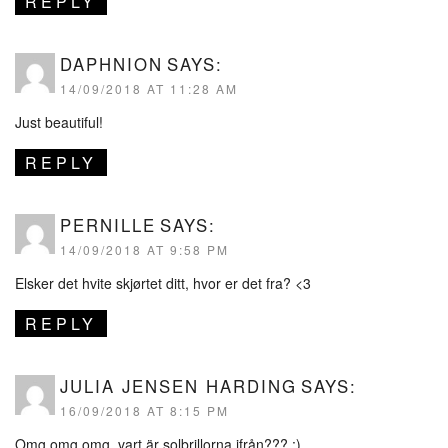
REPLY
DAPHNION
SAYS:
14/09/2018 AT 11:28 AM
Just beautiful!
REPLY
PERNILLE
SAYS:
14/09/2018 AT 9:58 PM
Elsker det hvite skjørtet ditt, hvor er det fra? <3
REPLY
JULIA JENSEN HARDING
SAYS:
16/09/2018 AT 8:15 PM
Omg omg omg, vart är solbrillorna ifrån??? :)