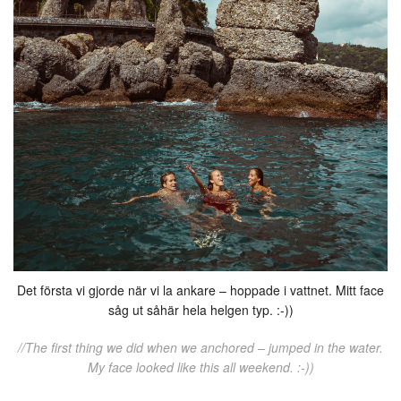
Det första vi gjorde när vi la ankare – hoppade i vattnet. Mitt face
såg ut såhär hela helgen typ. :-))
//The first thing we did when we anchored – jumped in the water.
My face looked like this all weekend. :-))