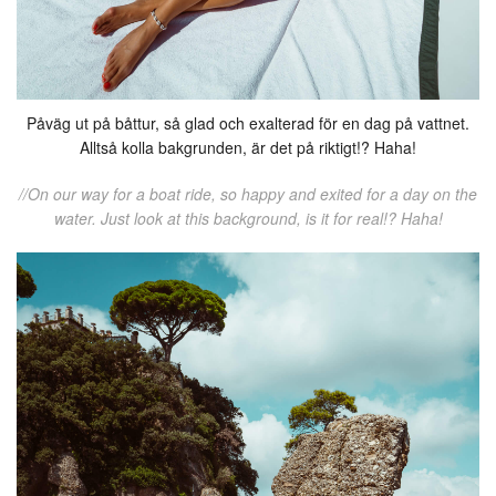
Påväg ut på båttur, så glad och exalterad för en dag på vattnet.
Alltså kolla bakgrunden, är det på riktigt!? Haha!
//On our way for a boat ride, so happy and exited for a day on the
water. Just look at this background, is it for real!? Haha!