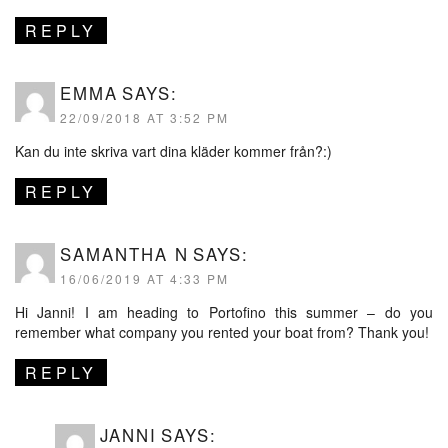
REPLY
EMMA
SAYS:
22/09/2018 AT 3:52 PM
Kan du inte skriva vart dina kläder kommer från?:)
REPLY
SAMANTHA N
SAYS:
16/06/2019 AT 4:33 PM
Hi Janni! I am heading to Portofino this summer – do you
remember what company you rented your boat from? Thank you!
REPLY
JANNI
SAYS: