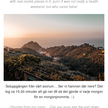
with real cookie pieces in it, yum! It was not really a health
weekend, but who cares haha!
Soluppgången från vårt sovrum… Ser ni hamnen där nere? Det
tog ca 15-20 minuter att gå ner dit så det gjorde vi varje morgon
för en morgonprommis. :-)
//Sunrise from our room… Can you guys see the port down