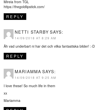
Mireia from TGL
https://thegoldlipstick.com/
REPLY
NETTI STARBY
SAYS:
14/09/2018 AT 8:29 AM
Åh vad underbart ni har det och vilka fantastiska bilder! :-D
REPLY
MARIAMMA
SAYS:
14/09/2018 AT 9:25 AM
I love these! So much life in them
xx
Mariamma