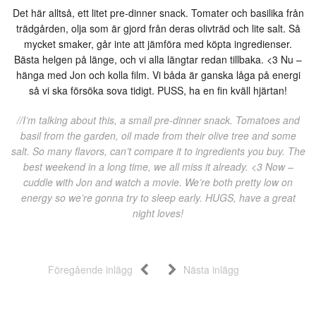
Det här alltså, ett litet pre-dinner snack. Tomater och basilika från
trädgården, olja som är gjord från deras olivträd och lite salt. Så
mycket smaker, går inte att jämföra med köpta ingredienser.
Bästa helgen på länge, och vi alla längtar redan tillbaka. <3 Nu –
hänga med Jon och kolla film. Vi båda är ganska låga på energi
så vi ska försöka sova tidigt. PUSS, ha en fin kväll hjärtan!
//I’m talking about this, a small pre-dinner snack. Tomatoes and
basil from the garden, oil made from their olive tree and some
salt. So many flavors, can’t compare it to ingredients you buy. The
best weekend in a long time, we all miss it already. <3 Now –
cuddle with Jon and watch a movie. We’re both pretty low on
energy so we’re gonna try to sleep early. HUGS, have a great
night loves!
Föregående inlägg
Nästa inlägg