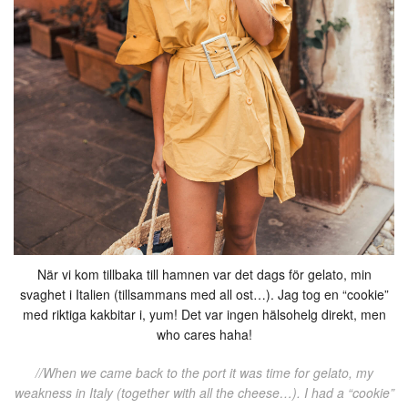
När vi kom tillbaka till hamnen var det dags för gelato, min
svaghet i Italien (tillsammans med all ost…). Jag tog en “cookie”
med riktiga kakbitar i, yum! Det var ingen hälsohelg direkt, men
who cares haha!
//When we came back to the port it was time for gelato, my
weakness in Italy (together with all the cheese…). I had a “cookie”