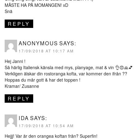
MÅSTE HA PÅ MOMANGEN! xD
Snä
REPLY
ANONYMOUS
SAYS:
17/09/2018 AT 10:17 AM
Hej Janni !
Så härlig Italiensk känsla med mys, planyage, mat & vin 👌😍🙏💕
Verkligen älskar din rostoranga kofta, var kommer den ifrån ??
Hoppas du mår gott & har det toppen !
Kramar/ Zusanne
REPLY
IDA
SAYS:
17/09/2018 AT 10:54 AM
Hejjj! Var är den orangea koftan från? Superfin!