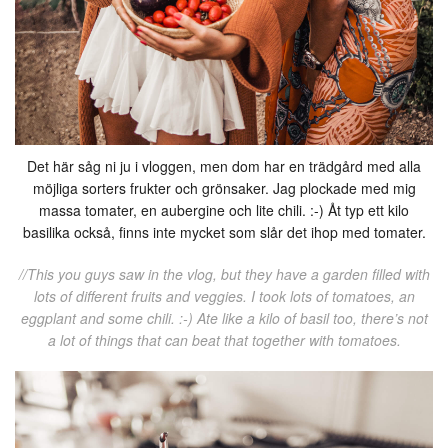
Det här såg ni ju i vloggen, men dom har en trädgård med alla
möjliga sorters frukter och grönsaker. Jag plockade med mig
massa tomater, en aubergine och lite chili. :-) Åt typ ett kilo
basilika också, finns inte mycket som slår det ihop med tomater.
//This you guys saw in the vlog, but they have a garden filled with
lots of different fruits and veggies. I took lots of tomatoes, an
eggplant and some chili. :-) Ate like a kilo of basil too, there’s not
a lot of things that can beat that together with tomatoes.