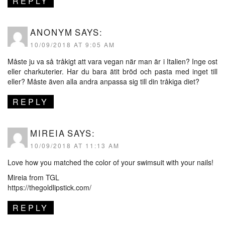
REPLY
ANONYM
SAYS:
10/09/2018 AT 9:05 AM
Måste ju va så tråkigt att vara vegan när man är i Italien? Inge ost
eller charkuterier. Har du bara ätit bröd och pasta med inget till
eller? Måste även alla andra anpassa sig till din tråkiga diet?
REPLY
MIREIA
SAYS:
10/09/2018 AT 11:13 AM
Love how you matched the color of your swimsuit with your nails!
Mireia from TGL
https://thegoldlipstick.com/
REPLY