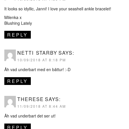
It looks so idyllic, Janni! I love your seashell ankle bracelet!
Milenka x
Blushing Lately
REPLY
NETTI STARBY
SAYS:
10/09/2018 AT 8:18 PM
Åh vad underbart med en båttur! :-D
REPLY
THERESE
SAYS:
11/09/2018 AT 8:44 AM
Åh vad underbart det ser ut!
REPLY