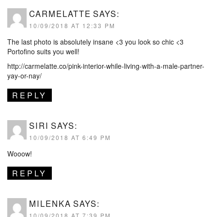
CARMELATTE
SAYS:
10/09/2018 AT 12:33 PM
The last photo is absolutely insane <3 you look so chic <3
Portofino suits you well!
http://carmelatte.co/pink-interior-while-living-with-a-male-partner-
yay-or-nay/
REPLY
SIRI
SAYS:
10/09/2018 AT 6:49 PM
Wooow!
REPLY
MILENKA
SAYS:
10/09/2018 AT 7:39 PM