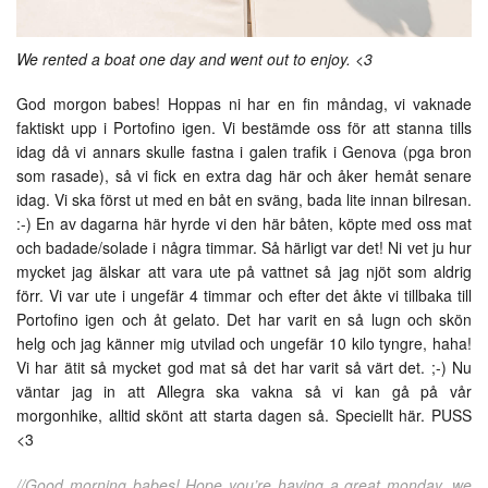
We rented a boat one day and went out to enjoy. <3
God morgon babes! Hoppas ni har en fin måndag, vi vaknade
faktiskt upp i Portofino igen. Vi bestämde oss för att stanna tills
idag då vi annars skulle fastna i galen trafik i Genova (pga bron
som rasade), så vi fick en extra dag här och åker hemåt senare
idag. Vi ska först ut med en båt en sväng, bada lite innan bilresan.
:-) En av dagarna här hyrde vi den här båten, köpte med oss mat
och badade/solade i några timmar. Så härligt var det! Ni vet ju hur
mycket jag älskar att vara ute på vattnet så jag njöt som aldrig
förr. Vi var ute i ungefär 4 timmar och efter det åkte vi tillbaka till
Portofino igen och åt gelato. Det har varit en så lugn och skön
helg och jag känner mig utvilad och ungefär 10 kilo tyngre, haha!
Vi har ätit så mycket god mat så det har varit så värt det. ;-) Nu
väntar jag in att Allegra ska vakna så vi kan gå på vår
morgonhike, alltid skönt att starta dagen så. Speciellt här. PUSS
<3
//Good morning babes! Hope you’re having a great monday, we