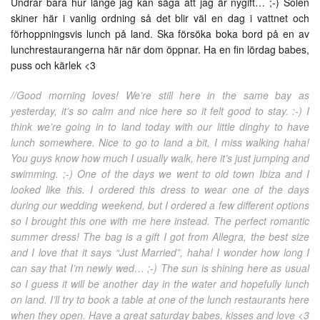
Undrar bara hur länge jag kan säga att jag är nygift… ;-) Solen
skiner här i vanlig ordning så det blir väl en dag i vattnet och
förhoppningsvis lunch på land. Ska försöka boka bord på en av
lunchrestaurangerna här när dom öppnar. Ha en fin lördag babes,
puss och kärlek <3
//Good morning loves! We’re still here in the same bay as
yesterday, it’s so calm and nice here so it felt good to stay. :-) I
think we’re going in to land today with our little dinghy to have
lunch somewhere. Nice to go to land a bit, I miss walking haha!
You guys know how much I usually walk, here it’s just jumping and
swimming. ;-) One of the days we went to old town Ibiza and I
looked like this. I ordered this dress to wear one of the days
during our wedding weekend, but I ordered a few different options
so I brought this one with me here instead. The perfect romantic
summer dress! The bag is a gift I got from Allegra, the best size
and I love that it says “Just Married”, haha! I wonder how long I
can say that I’m newly wed… ;-) The sun is shining here as usual
so I guess it will be another day in the water and hopefully lunch
on land. I’ll try to book a table at one of the lunch restaurants here
when they open. Have a great saturday babes, kisses and love <3