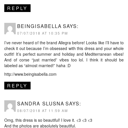
REPLY
BEINGISABELLA
SAYS:
07/07/2018 AT 10:35 PM
I’ve never heard of the brand Allegra before! Looks like I’ll have to
check it out because I’m obsessed with this dress and your whole
outfit! It’s perfect summer and holiday and Mediterranean vibes!
And of corse “just married” vibes too lol. I think it should be
labeled as “almost married!” haha :D
http://www.beingisabella.com
REPLY
SANDRA SLUSNA
SAYS:
08/07/2018 AT 11:59 AM
Omg, this dress is so beautiful! I love it. <3 <3 <3
And the photos are absolutely beautiful.