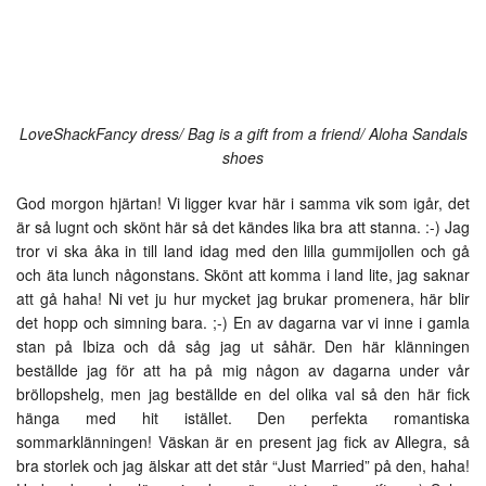
LoveShackFancy dress/ Bag is a gift from a friend/ Aloha Sandals
shoes
God morgon hjärtan! Vi ligger kvar här i samma vik som igår, det
är så lugnt och skönt här så det kändes lika bra att stanna. :-) Jag
tror vi ska åka in till land idag med den lilla gummijollen och gå
och äta lunch någonstans. Skönt att komma i land lite, jag saknar
att gå haha! Ni vet ju hur mycket jag brukar promenera, här blir
det hopp och simning bara. ;-) En av dagarna var vi inne i gamla
stan på Ibiza och då såg jag ut såhär. Den här klänningen
beställde jag för att ha på mig någon av dagarna under vår
bröllopshelg, men jag beställde en del olika val så den här fick
hänga med hit istället. Den perfekta romantiska
sommarklänningen! Väskan är en present jag fick av Allegra, så
bra storlek och jag älskar att det står “Just Married” på den, haha!