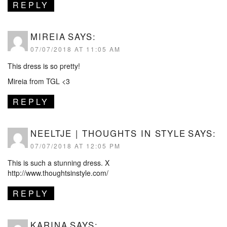
REPLY
MIREIA
SAYS:
07/07/2018 AT 11:05 AM
This dress is so pretty!
Mireia from TGL <3
REPLY
NEELTJE | THOUGHTS IN STYLE
SAYS:
07/07/2018 AT 12:05 PM
This is such a stunning dress. X
http://www.thoughtsinstyle.com/
REPLY
KARINA
SAYS: