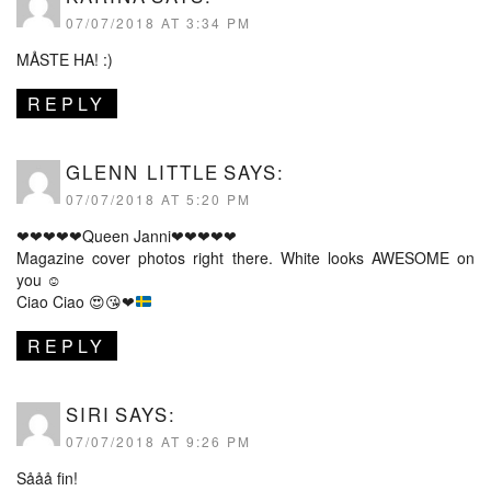
07/07/2018 AT 3:34 PM
MÅSTE HA! :)
REPLY
GLENN LITTLE
SAYS:
07/07/2018 AT 5:20 PM
❤❤❤❤❤Queen Janni❤❤❤❤❤
Magazine cover photos right there. White looks AWESOME on
you ☺
Ciao Ciao
😍
😘
❤
REPLY
SIRI
SAYS:
07/07/2018 AT 9:26 PM
Sååå fin!