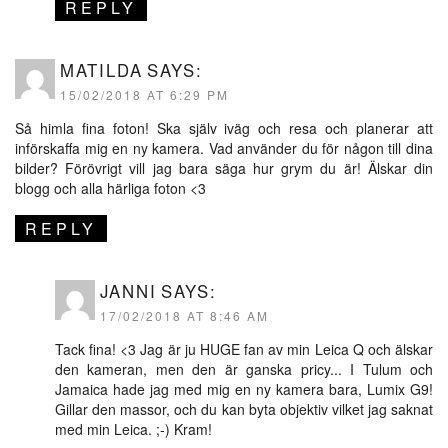
REPLY
MATILDA
SAYS:
15/02/2018 AT 6:29 PM
Så himla fina foton! Ska själv iväg och resa och planerar att
införskaffa mig en ny kamera. Vad använder du för någon till dina
bilder? Förövrigt vill jag bara säga hur grym du är! Älskar din
blogg och alla härliga foton <3
REPLY
JANNI
SAYS:
17/02/2018 AT 8:46 AM
Tack fina! <3 Jag är ju HUGE fan av min Leica Q och älskar
den kameran, men den är ganska pricy... I Tulum och
Jamaica hade jag med mig en ny kamera bara, Lumix G9!
Gillar den massor, och du kan byta objektiv vilket jag saknat
med min Leica. ;-) Kram!