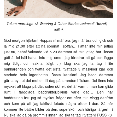
Tulum mornings <3 Wearing & Other Stories swimsuit (
here!
) –
adlink
God morgon hjärtan! Hoppas ni mår bra, jag mår bra och gick och
la mig 21.00 efter att ha somnat i soffan… Fattar inte min jetlag
just nu, haha! Vaknade vid 5.20 däremot så min jetlag har liksom
gått åt fel håll haha! Inte mig emot, jag föredrar att gå och lägga
mig tidigt och vakna tidigt. ;-) Idag ska jag ta tag i lite
bankärenden och tvätta det sista, tvättade 3 maskiner igår och
städade hela lägenheten. Bästa känslan! Jag hade däremot
gärna bytt ut det mot en till dag på stranden i Tulum. Det finns inte
mycket att klaga på där, solen skiner, det är varmt, man kan glida
runt i färgglada baddräkter/bikinis varje dag… Den här
baddräkten fick jag så mycket frågor om efter min vlogg därifrån
och kom på att jag faktiskt fotade några bilder i den. Så här
kommer lite bättre bilder på den, superskön och härliga färger! :-)
Nu ska jag gå på prommis innan jag ska ta tag i tvätten! PUSS <3