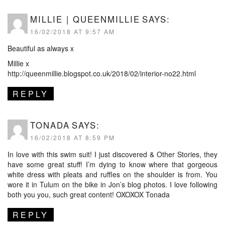
MILLIE | QUEENMILLIE
SAYS:
16/02/2018 AT 9:57 AM
Beautiful as always x
Millie x
http://queenmillie.blogspot.co.uk/2018/02/interior-no22.html
REPLY
TONADA
SAYS:
16/02/2018 AT 8:59 PM
In love with this swim suit! I just discovered & Other Stories, they
have some great stuff! I’m dying to know where that gorgeous
white dress with pleats and ruffles on the shoulder is from. You
wore it in Tulum on the bike in Jon’s blog photos. I love following
both you you, such great content! OXOXOX Tonada
REPLY