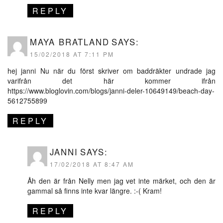
REPLY
MAYA BRATLAND
SAYS:
15/02/2018 AT 7:11 PM
hej janni Nu när du först skriver om baddräkter undrade jag
varifrån det här kommer ifrån
https://www.bloglovin.com/blogs/janni-deler-10649149/beach-day-
5612755899
REPLY
JANNI
SAYS:
17/02/2018 AT 8:47 AM
Åh den är från Nelly men jag vet inte märket, och den är
gammal så finns inte kvar längre. :-( Kram!
REPLY