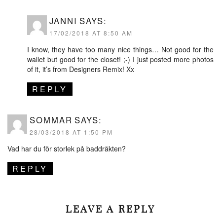
JANNI
SAYS:
17/02/2018 AT 8:50 AM
I know, they have too many nice things… Not good for the
wallet but good for the closet! ;-) I just posted more photos
of it, it’s from Designers Remix! Xx
REPLY
SOMMAR
SAYS:
28/03/2018 AT 1:50 PM
Vad har du för storlek på baddräkten?
REPLY
LEAVE A REPLY