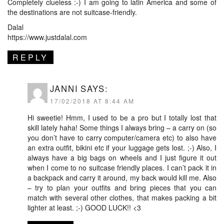
Completely clueless :-) I am going to latin America and some of
the destinations are not suitcase-friendly.
Dalal
https://www.justdalal.com
REPLY
JANNI
SAYS:
17/02/2018 AT 8:44 AM
Hi sweetie! Hmm, I used to be a pro but I totally lost that
skill lately haha! Some things I always bring – a carry on (so
you don’t have to carry computer/camera etc) to also have
an extra outfit, bikini etc if your luggage gets lost. ;-) Also, I
always have a big bags on wheels and I just figure it out
when I come to no suitcase friendly places. I can’t pack it in
a backpack and carry it around, my back would kill me. Also
– try to plan your outfits and bring pieces that you can
match with several other clothes, that makes packing a bit
lighter at least. ;-) GOOD LUCK!! <3