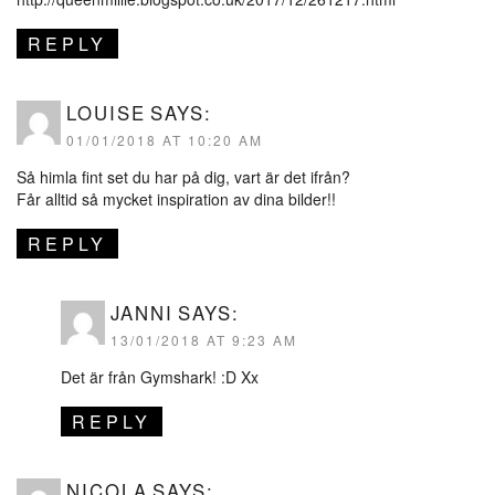
REPLY
LOUISE
SAYS:
01/01/2018 AT 10:20 AM
Så himla fint set du har på dig, vart är det ifrån?
Får alltid så mycket inspiration av dina bilder!!
REPLY
JANNI
SAYS:
13/01/2018 AT 9:23 AM
Det är från Gymshark! :D Xx
REPLY
NICOLA
SAYS: