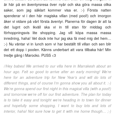
är här på en äventyrsresa över nyår och ska göra massa olika
saker, som jag såklart kommer visa er. :-) Första natten
spenderar vi i den här magiska villan (med pool!) och imorgon
åker vi vidare på vårt första äventyr. Planerna för dagen är att ta
det lugnt och ikväll ska vi in till stan för middag och
förhoppningsvis lite shopping. Jag vill köpa massa massa
inredning, haha! Vet dock inte hur jag ska få med mig det hem…
;-) Nu väntar vi in lunch som vi har beställt till villan och sen blir
det ett dopp i poolen. Känns underbart att vara tillbaka här! Min
tredje gång i Marocko. PUSS <3
//Hey babes! We arrived to our villa here in Marrakesh about an
hour ago. Felt so good to arrive after an early morning! We’re
here for an adventure trip for New Year’s and will do lots of
different things, and of course I’m gonna show you all about it. :-)
We’re gonna spend our first night in this magical villa (with a pool!)
and tomorrow we’re off for our first adventure. The plan for today
is to take it easy and tonight we’re heading in to town for dinner
and hopefully some shopping. I want to buy lots and lots of
interior, haha! Not sure how to get it with me home though… ;-)