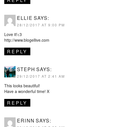
REPLY
ELLIE
SAYS:
28/12/2017 AT 9:00 PM
Love it!<3
http://www.blogellive.com
REPLY
STEPH
SAYS:
29/12/2017 AT 2:41 AM
This looks beautiful!
Have a wonderful time! X
REPLY
ERINN
SAYS: