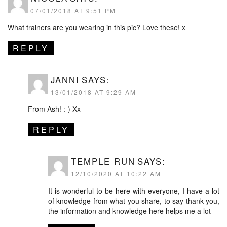
07/01/2018 AT 9:51 PM
What trainers are you wearing in this pic? Love these! x
REPLY
JANNI
SAYS:
13/01/2018 AT 9:29 AM
From Ash! :-) Xx
REPLY
TEMPLE RUN
SAYS:
12/10/2020 AT 10:22 AM
It is wonderful to be here with everyone, I have a lot
of knowledge from what you share, to say thank you,
the information and knowledge here helps me a lot