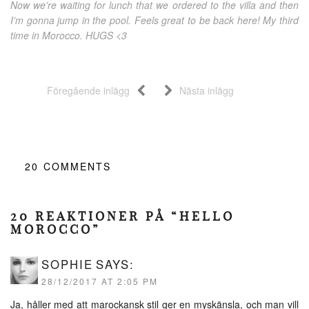
Now we’re waiting for lunch that we ordered to the villa and then
I’m gonna jump in the pool. Feels great to be back here! My third
time in Morocco. HUGS <3
Föregående inlägg
Nästa inlägg
20
COMMENTS
20 REAKTIONER PÅ “HELLO
MOROCCO”
SOPHIE
SAYS:
28/12/2017 AT 2:05 PM
Ja, håller med att marockansk stil ger en myskänsla, och man vill