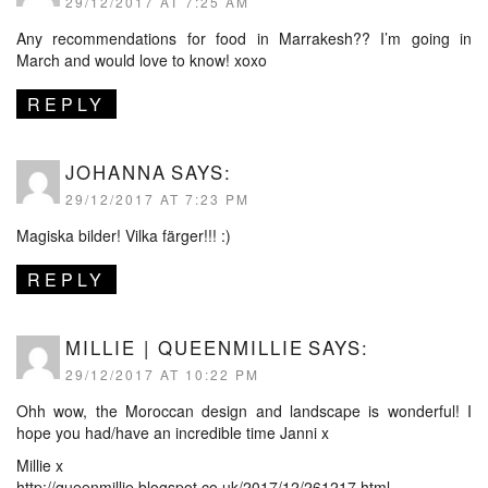
29/12/2017 AT 7:25 AM
Any recommendations for food in Marrakesh?? I’m going in
March and would love to know! xoxo
REPLY
JOHANNA
SAYS:
29/12/2017 AT 7:23 PM
Magiska bilder! Vilka färger!!! :)
REPLY
MILLIE | QUEENMILLIE
SAYS:
29/12/2017 AT 10:22 PM
Ohh wow, the Moroccan design and landscape is wonderful! I
hope you had/have an incredible time Janni x
Millie x
http://queenmillie.blogspot.co.uk/2017/12/261217.html