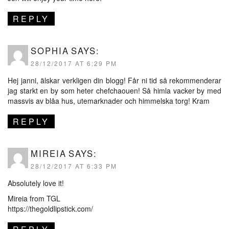
REPLY
SOPHIA
SAYS:
28/12/2017 AT 6:29 PM
Hej janni, älskar verkligen din blogg! Får ni tid så rekommenderar
jag starkt en by som heter chefchaouen! Så himla vacker by med
massvis av blåa hus, utemarknader och himmelska torg! Kram
REPLY
MIREIA
SAYS:
28/12/2017 AT 6:33 PM
Absolutely love it!
Mireia from TGL
https://thegoldlipstick.com/