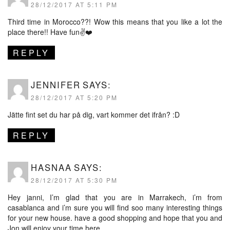
28/12/2017 AT 5:11 PM
Third time in Morocco??! Wow this means that you like a lot the
place there!! Have fun✌️❤️
REPLY
JENNIFER
SAYS:
28/12/2017 AT 5:20 PM
Jätte fint set du har på dig, vart kommer det ifrån? :D
REPLY
HASNAA
SAYS:
28/12/2017 AT 5:30 PM
Hey janni, I’m glad that you are in Marrakech, i’m from
casablanca and i’m sure you will find soo many interesting things
for your new house. have a good shopping and hope that you and
Jon will enjoy your time here.