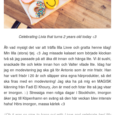
Celebrating Livia that turns 2 years old today <3
Åh vad mysigt det var att träffa lilla Livve och gratta henne idag!
Min lilla (stora) tjej. <3 Jag missade kalaset som började klockan
två så jag passade på att åka dit innan och hänga lite. Vi åt sushi,
snackade lite och lekte innan hon och Valter vilade lite. Idag har
jag en modevisning jag ska gå för Antonio som är min frisör. Han
har varit frisör i 20 år och släpper sina egna hårprodukter, så det
ska firas med en modevisning! Jag ska ha på mig en MAGISK
klänning från Fadi El Khoury, Jon är med och fotar lite så jag visar
er imorgon. :-) Stressiga men roliga dagar i Stockholm, imorgon
åker jag till Köpenhamn en sväng så den här veckan blev intensiv
haha! Hörs imorgon, massa kärlek <3
//Oh it was so nice to hang out with Livve and celebrate her! My