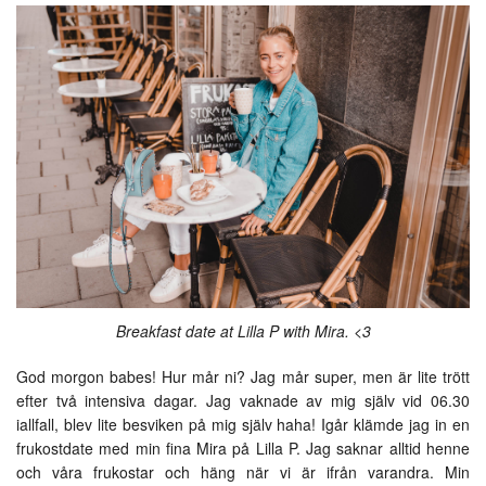
Breakfast date at Lilla P with Mira. <3
God morgon babes! Hur mår ni? Jag mår super, men är lite trött
efter två intensiva dagar. Jag vaknade av mig själv vid 06.30
iallfall, blev lite besviken på mig själv haha! Igår klämde jag in en
frukostdate med min fina Mira på Lilla P. Jag saknar alltid henne
och våra frukostar och häng när vi är ifrån varandra. Min