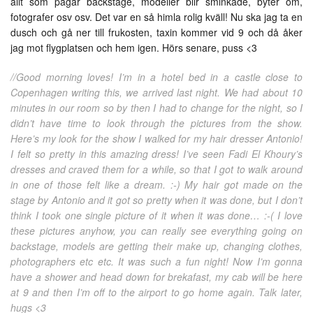
allt som pågår backstage, modeller blir sminkade, byter om,
fotografer osv osv. Det var en så himla rolig kväll! Nu ska jag ta en
dusch och gå ner till frukosten, taxin kommer vid 9 och då åker
jag mot flygplatsen och hem igen. Hörs senare, puss <3
//Good morning loves! I’m in a hotel bed in a castle close to
Copenhagen writing this, we arrived last night. We had about 10
minutes in our room so by then I had to change for the night, so I
didn’t have time to look through the pictures from the show.
Here’s my look for the show I walked for my hair dresser Antonio!
I felt so pretty in this amazing dress! I’ve seen Fadi El Khoury’s
dresses and craved them for a while, so that I got to walk around
in one of those felt like a dream. :-) My hair got made on the
stage by Antonio and it got so pretty when it was done, but I don’t
think I took one single picture of it when it was done… :-( I love
these pictures anyhow, you can really see everything going on
backstage, models are getting their make up, changing clothes,
photographers etc etc. It was such a fun night! Now I’m gonna
have a shower and head down for brekafast, my cab will be here
at 9 and then I’m off to the airport to go home again. Talk later,
hugs <3