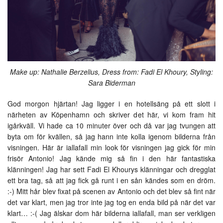
Make up: Nathalie Berzelius, Dress from: Fadi El Khoury, Styling:
Sara Biderman
God morgon hjärtan! Jag ligger i en hotellsäng på ett slott i
närheten av Köpenhamn och skriver det här, vi kom fram hit
igårkväll. Vi hade ca 10 minuter över och då var jag tvungen att
byta om för kvällen, så jag hann inte kolla igenom bilderna från
visningen. Här är iallafall min look för visningen jag gick för min
frisör Antonio! Jag kände mig så fin i den här fantastiska
klänningen! Jag har sett Fadi El Khourys klänningar och dregglat
ett bra tag, så att jag fick gå runt i en sån kändes som en dröm.
:-) Mitt hår blev fixat på scenen av Antonio och det blev så fint när
det var klart, men jag tror inte jag tog en enda bild på när det var
klart… :-( Jag älskar dom här bilderna iallafall, man ser verkligen