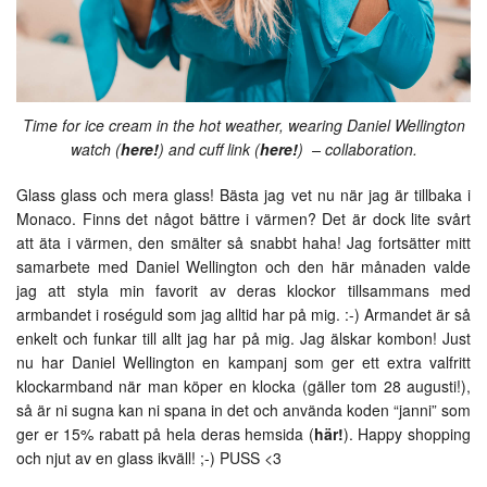
Time for ice cream in the hot weather, wearing Daniel Wellington
watch (
here!
) and cuff link (
here!
) – collaboration.
Glass glass och mera glass! Bästa jag vet nu när jag är tillbaka i
Monaco. Finns det något bättre i värmen? Det är dock lite svårt
att äta i värmen, den smälter så snabbt haha! Jag fortsätter mitt
samarbete med Daniel Wellington och den här månaden valde
jag att styla min favorit av deras klockor tillsammans med
armbandet i roséguld som jag alltid har på mig. :-) Armandet är så
enkelt och funkar till allt jag har på mig. Jag älskar kombon! Just
nu har Daniel Wellington en kampanj som ger ett extra valfritt
klockarmband när man köper en klocka (gäller tom 28 augusti!),
så är ni sugna kan ni spana in det och använda koden “janni” som
ger er 15% rabatt på hela deras hemsida (
här!
). Happy shopping
och njut av en glass ikväll! ;-) PUSS <3