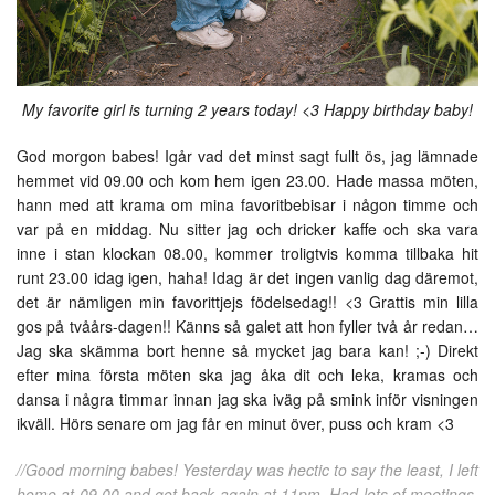
My favorite girl is turning 2 years today! <3 Happy birthday baby!
God morgon babes! Igår vad det minst sagt fullt ös, jag lämnade
hemmet vid 09.00 och kom hem igen 23.00. Hade massa möten,
hann med att krama om mina favoritbebisar i någon timme och
var på en middag. Nu sitter jag och dricker kaffe och ska vara
inne i stan klockan 08.00, kommer troligtvis komma tillbaka hit
runt 23.00 idag igen, haha! Idag är det ingen vanlig dag däremot,
det är nämligen min favorittjejs födelsedag!! <3 Grattis min lilla
gos på tvåårs-dagen!! Känns så galet att hon fyller två år redan…
Jag ska skämma bort henne så mycket jag bara kan! ;-) Direkt
efter mina första möten ska jag åka dit och leka, kramas och
dansa i några timmar innan jag ska iväg på smink inför visningen
ikväll. Hörs senare om jag får en minut över, puss och kram <3
//Good morning babes! Yesterday was hectic to say the least, I left
home at 09.00 and got back again at 11pm. Had lots of meetings,