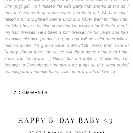
little (big) girl. <3 I missed the kids party that started at two so I
took the chance to go there before and hang out. We had sushi,
talked a bit and played before Livia and Valter went for their nap.
Tonight I have a fashion show that I’m walking for Antonio who is
my hair dresses. He’s been a hair dresser for 20 years and he’s
releasing his own product line, so that will be celebrated with a
fashion show! I’m gonna wear a MAGICAL dress from Fadi El
Khoury, Jon is there too so he will shoot some photos so I can
show you tomorrow. :-) Hectic but fun days in Stockholm, I’m
heading to Copenhagen tomorrow for a day so this week ended
up being pretty intense haha! Talk tomorrow, lots of love <3
17
COMMENTS
HAPPY B-DAY BABY <3
07:07 |
August 23, 2017
| janni