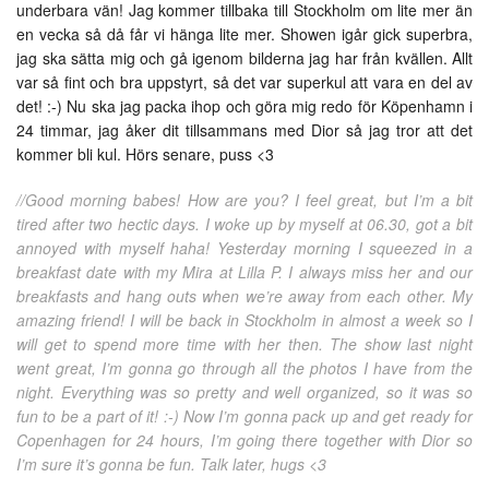
underbara vän! Jag kommer tillbaka till Stockholm om lite mer än
en vecka så då får vi hänga lite mer. Showen igår gick superbra,
jag ska sätta mig och gå igenom bilderna jag har från kvällen. Allt
var så fint och bra uppstyrt, så det var superkul att vara en del av
det! :-) Nu ska jag packa ihop och göra mig redo för Köpenhamn i
24 timmar, jag åker dit tillsammans med Dior så jag tror att det
kommer bli kul. Hörs senare, puss <3
//Good morning babes! How are you? I feel great, but I’m a bit
tired after two hectic days. I woke up by myself at 06.30, got a bit
annoyed with myself haha! Yesterday morning I squeezed in a
breakfast date with my Mira at Lilla P. I always miss her and our
breakfasts and hang outs when we’re away from each other. My
amazing friend! I will be back in Stockholm in almost a week so I
will get to spend more time with her then. The show last night
went great, I’m gonna go through all the photos I have from the
night. Everything was so pretty and well organized, so it was so
fun to be a part of it! :-) Now I’m gonna pack up and get ready for
Copenhagen for 24 hours, I’m going there together with Dior so
I’m sure it’s gonna be fun. Talk later, hugs <3