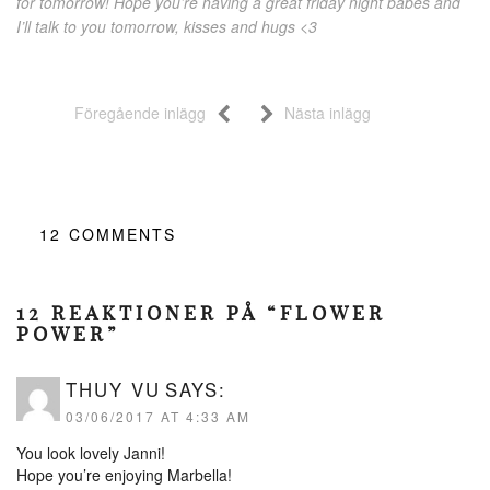
for tomorrow! Hope you’re having a great friday night babes and
I’ll talk to you tomorrow, kisses and hugs <3
Föregående inlägg
Nästa inlägg
12
COMMENTS
12 REAKTIONER PÅ “FLOWER
POWER”
THUY VU
SAYS:
03/06/2017 AT 4:33 AM
You look lovely Janni!
Hope you’re enjoying Marbella!