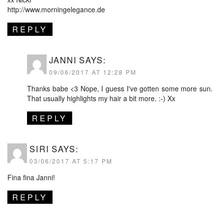
http://www.morningelegance.de
REPLY
JANNI
SAYS:
09/06/2017 AT 12:28 PM
Thanks babe <3 Nope, I guess I've gotten some more sun.
That usually highlights my hair a bit more. :-) Xx
REPLY
SIRI
SAYS:
03/06/2017 AT 5:17 PM
Fina fina Janni!
REPLY