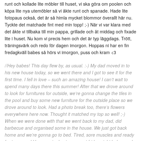
runt och kollade lite möbler till huset, vi ska göra om poolen och
köpa lite nya utemöbler så vi åkte runt och spanade. Hade lite
fotopaus också, det är så himla mycket blommor överallt här nu.
Tyckte det matchade fint med min topp! ;-) När vi var klara med
det åkte vi tillbaka till min pappa, grillade och åt middag och fixade
lite i huset. Nu kom vi precis hem och det är typ läggdags. Trött,
träningsvärk och redo för dagen imorgon. Hoppas ni har en fin
fredagkväll babes så hörs vi imorgon, puss och kram <3
//Hey babes! This day flew by, as usual. :-) My dad moved in to
his new house today, so we went there and I got to see it for the
first time. I fell in love – such an amazing house! I can’t wait to
spend many days there this summer! After that we drove around
to look for furnitures for outside, we’re gonna change the tiles in
the pool and buy some new furniture for the outside place so we
drove around to look. Had a photo break too, there’s flowers
everywhere here now. Thought it matched my top so well! ;-)
When we were done with that we went back to my dad, did
barbecue and organised some in the house. We just got back
home and we’re gonna go to bed. Tired, sore muscles and ready