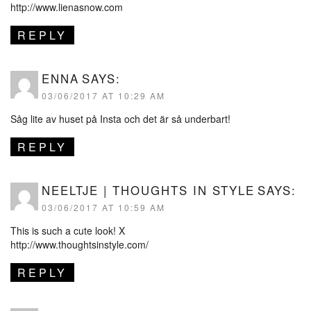
http://www.lienasnow.com
REPLY
ENNA
SAYS:
03/06/2017 AT 10:29 AM
Såg lite av huset på Insta och det är så underbart!
REPLY
NEELTJE | THOUGHTS IN STYLE
SAYS:
03/06/2017 AT 10:59 AM
This is such a cute look! X
http://www.thoughtsinstyle.com/
REPLY