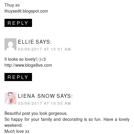
Thuy xo
thuysedit.blogspot.com
REPLY
ELLIE
SAYS:
03/06/2017 AT 10:01 AM
It looks so lovely!;-)<3
http://www.blogellive.com
REPLY
LIENA SNOW
SAYS:
03/06/2017 AT 10:05 AM
Beautiful post you look gorgeous.
So happy for your family and decorating is so fun. Have a lovely
weekend.
Much love xx