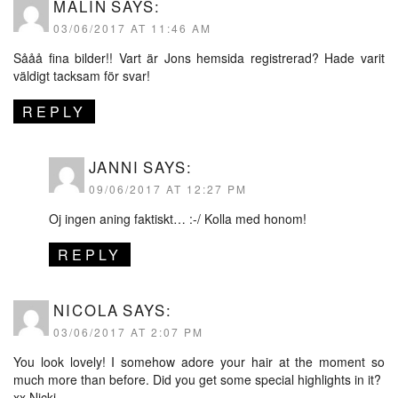
MALIN
SAYS:
03/06/2017 AT 11:46 AM
Sååå fina bilder!! Vart är Jons hemsida registrerad? Hade varit
väldigt tacksam för svar!
REPLY
JANNI
SAYS:
09/06/2017 AT 12:27 PM
Oj ingen aning faktiskt… :-/ Kolla med honom!
REPLY
NICOLA
SAYS:
03/06/2017 AT 2:07 PM
You look lovely! I somehow adore your hair at the moment so
much more than before. Did you get some special highlights in it?
xx Nicki