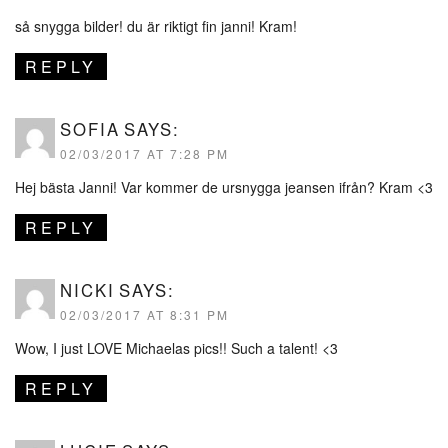
så snygga bilder! du är riktigt fin janni! Kram!
REPLY
SOFIA
SAYS:
02/03/2017 AT 7:28 PM
Hej bästa Janni! Var kommer de ursnygga jeansen ifrån? Kram <3
REPLY
NICKI
SAYS:
02/03/2017 AT 8:31 PM
Wow, I just LOVE Michaelas pics!! Such a talent! <3
REPLY