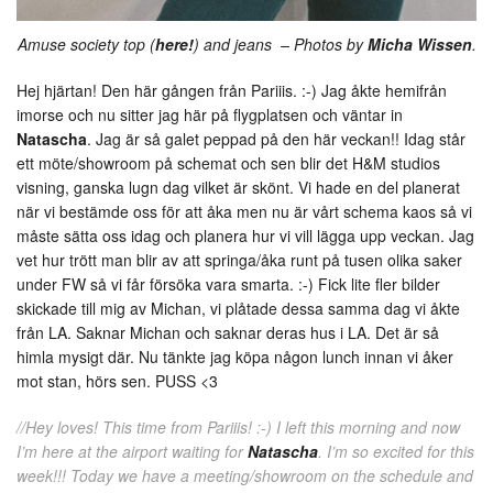
Amuse society top (
here!
) and jeans – Photos by
Micha Wissen
.
Hej hjärtan! Den här gången från Pariiis. :-) Jag åkte hemifrån
imorse och nu sitter jag här på flygplatsen och väntar in
Natascha
. Jag är så galet peppad på den här veckan!! Idag står
ett möte/showroom på schemat och sen blir det H&M studios
visning, ganska lugn dag vilket är skönt. Vi hade en del planerat
när vi bestämde oss för att åka men nu är vårt schema kaos så vi
måste sätta oss idag och planera hur vi vill lägga upp veckan. Jag
vet hur trött man blir av att springa/åka runt på tusen olika saker
under FW så vi får försöka vara smarta. :-) Fick lite fler bilder
skickade till mig av Michan, vi plåtade dessa samma dag vi åkte
från LA. Saknar Michan och saknar deras hus i LA. Det är så
himla mysigt där. Nu tänkte jag köpa någon lunch innan vi åker
mot stan, hörs sen. PUSS <3
//Hey loves! This time from Pariiis! :-) I left this morning and now
I’m here at the airport waiting for
Natascha
. I’m so excited for this
week!!! Today we have a meeting/showroom on the schedule and