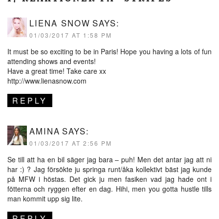
LIENA SNOW
SAYS:
01/03/2017 AT 1:58 PM
It must be so exciting to be in Paris! Hope you having a lots of fun
attending shows and events!
Have a great time! Take care xx
http://www.lienasnow.com
REPLY
AMINA
SAYS:
01/03/2017 AT 2:56 PM
Se till att ha en bil säger jag bara – puh! Men det antar jag att ni
har :) ? Jag försökte ju springa runt/åka kollektivt bäst jag kunde
på MFW i höstas. Det gick ju men fasiken vad jag hade ont i
fötterna och ryggen efter en dag. Hihi, men you gotta hustle tills
man kommit upp sig lite.
REPLY