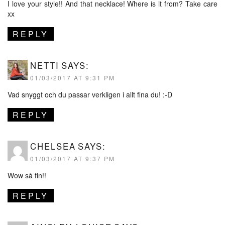
I love your style!! And that necklace! Where is it from? Take care
xx
REPLY
NETTI
SAYS:
01/03/2017 AT 9:31 PM
Vad snyggt och du passar verkligen i allt fina du! :-D
REPLY
CHELSEA
SAYS:
01/03/2017 AT 9:37 PM
Wow så fin!!
REPLY