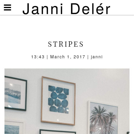
Janni Delér
Visa/göm
meny
STRIPES
13:43 | March 1, 2017 | janni