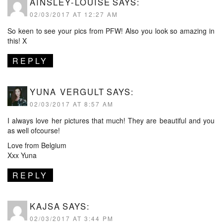
AINSLEY-LOUISE
SAYS:
02/03/2017 AT 12:27 AM
So keen to see your pics from PFW! Also you look so amazing in
this! X
REPLY
YUNA VERGULT
SAYS:
02/03/2017 AT 8:57 AM
I always love her pictures that much! They are beautiful and you
as well ofcourse!
Love from Belgium
Xxx Yuna
REPLY
KAJSA
SAYS:
02/03/2017 AT 3:44 PM