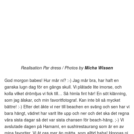
Realisation Par dress / Photos by
Micha Wissen
God morgon babes! Hur mår ni? :-) Jag mår bra, har haft en
ganska lugn dag för en gångs skull. Vi plåtade lite imorse, och
kolla vilket drömljus vi fick till… Så himla fint här! En söt klänning,
som jag älskar, och min favoritfotograf. Kan inte bli så mycket
bättre! :-) Efter det åkte vi ner till beachen en sväng och sen har vi
bara hängt, vädret har varit lite upp och ner och det ska det regna
våra sista dagar så det var sista chansen för beach-häng. ;-) Vi
avslutade dagen på Hamami, en sushirestaurang som är en av
mina favoriter. Vi åt oss mer än mätta, som alltid haha! Hoppas ni