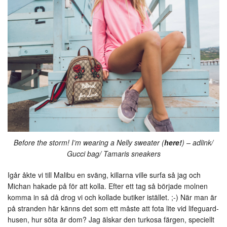
Before the storm! I’m wearing a Nelly sweater (
here!
) – adlink/
Gucci bag/ Tamaris sneakers
Igår åkte vi till Malibu en sväng, killarna ville surfa så jag och
Michan hakade på för att kolla. Efter ett tag så började molnen
komma in så då drog vi och kollade butiker istället. ;-) När man är
på stranden här känns det som ett måste att fota lite vid lifeguard-
husen, hur söta är dom? Jag älskar den turkosa färgen, speciellt