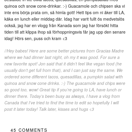
quinoa och snow cone-drinkar. :-) Guacamole och chipsen ska vi
inte ens börja prata om, så himla gott! Hett tips om ni åker till LA,
käka en lunch eller middag där. Idag har varit fullt ös medvetslös
också, jag har en vlogg från Kanada som jag har försökt hitta
tiden till att klippa ihop så förhoppningsvis får jag upp den senare
idag! Hörs sen, puss och kram <3
//Hey babes! Here are some better pictures from Gracias Madre
where we had dinner last night, oh my it was good. For sure a
new favorite spot! Jon said that it didn’t feel like vegan food (he
usually don’t get full from that), and I can just say the same. We
ordered some different tacos, quesadillas, a pumpkin salad with
quinoa and snow cone drinks. :-) The guacamole and chips were
so good too, wow! Great tip if you’re going to LA, have lunch or
dinner there. Today’s been busy as always, I have a vlog from
Canada that I’ve tried to find the time to edit so hopefully I will
post it later today! Talk later, kisses and hugs <3
45
COMMENTS