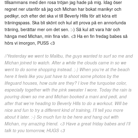
tillsammans med den rosa tröjan jag hade på mig. Idag öser
regnet ner utanför så jag och Michan har bokat manikyr och
pedikyr, och efter det ska vi till Beverly Hills för att köra ett
träningspass. Ska bli skönt och kul att prova på en annorlunda
träning, berättar mer om det sen. :-) Så kul att vara här och
hänga med Michan, min fina vän. <3 Ha en fin fredag babes så
hörs vi imorgon, PUSS <3
//Yesterday we went to Malibu, the guys wanted to surf so me and
Michan joined to watch. After a while the clouds came in so we
went to do some shopping instead. ;-) When you’re at the beach
here it feels like you just have to shoot some photos by the
lifeguard houses, how cute are they? I love the turquoise color,
especially together with the pink sweater I wore. Today the rain is
pouring down so me and Michan booked a mani and pedi, and
after that we’re heading to Beverly Hills to do a workout. Will be
nice and fun to try a different kind of training, I’ll tell you more
about it later. :-) So much fun to be here and hang out with
Michan, my amazing friend. <3 Have a great friday babes and I’ll
talk to you tomorrow, HUGS <3