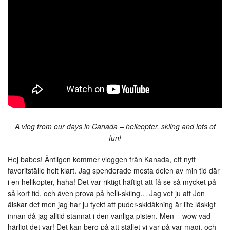
A vlog from our days in Canada – helicopter, skiing and lots of
fun!
Hej babes! Äntligen kommer vloggen från Kanada, ett nytt
favoritställe helt klart. Jag spenderade mesta delen av min tid där
i en helikopter, haha! Det var riktigt häftigt att få se så mycket på
så kort tid, och även prova på helli-skiing… Jag vet ju att Jon
älskar det men jag har ju tyckt att puder-skidåkning är lite läskigt
innan då jag alltid stannat i den vanliga pisten. Men – wow vad
härligt det var! Det kan bero på att stället vi var på var magi, och