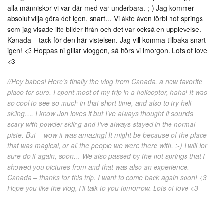
alla människor vi var där med var underbara. ;-) Jag kommer
absolut vilja göra det igen, snart… Vi åkte även förbi hot springs
som jag visade lite bilder ifrån och det var också en upplevelse.
Kanada – tack för den här vistelsen. Jag vill komma tillbaka snart
igen! <3 Hoppas ni gillar vloggen, så hörs vi imorgon. Lots of love
<3
//Hey babes! Here’s finally the vlog from Canada, a new favorite
place for sure. I spent most of my trip in a helicopter, haha! It was
so cool to see so much in that short time, and also to try heli
skiing…. I know Jon loves it but I’ve always thought it sounds
scary with powder skiing and I’ve always stayed in the normal
piste. But – wow it was amazing! It might be because of the place
that was magical, or all the people we were there with. ;-) I will for
sure do it again, soon… We also passed by the hot springs that I
showed you pictures from and that was also an experience.
Canada – thanks for this trip. I want to come back again soon! <3
Hope you like the vlog, I’ll talk to you tomorrow. Lots of love <3