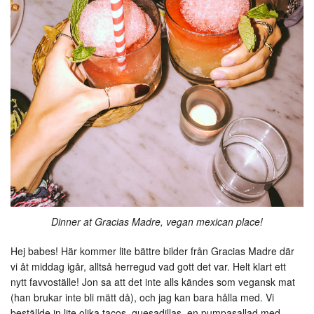
Dinner at Gracias Madre, vegan mexican place!
Hej babes! Här kommer lite bättre bilder från Gracias Madre där
vi åt middag igår, alltså herregud vad gott det var. Helt klart ett
nytt favvoställe! Jon sa att det inte alls kändes som vegansk mat
(han brukar inte bli mätt då), och jag kan bara hålla med. Vi
beställde in lite olika tacos, quesadillas, en pumpasallad med