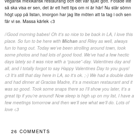
vegansk mexikansk restaurang och det var sjukt gott. Fotade lite
så ska visa er sen, det är ett hett tips om ni är här! Nu står sömn
högt upp på listan, imorgon har jag lite möten att ta tag i och sen
får vi se. Massa kärlek <3
//Good morning babes! Oh it’s so nice to be back in LA, I love this
place. So fun to be here with
Michan
and Riley as well, always
fun to hang out. Today we’ve been strolling around town, took
some photos and had lots of good food. We’ve had a few hectic
days lately so it was nice with a “pause”-day. Valentines day and
all, and I totally forgot to say Happy Valentines Day to you guys!
<3 It’s still that day here in LA, so it’s ok. ;-) We had a double date
and had dinner at Gracias Madre, it’s a mexican restaurant and it
was so good. Took some snaps there so I’ll show you later, it’s a
great tip if you’re around! Now sleep is high up on my list, I have a
few meetings tomorrow and then we’ll see what we’ll do. Lots of
love <3
26
COMMENTS