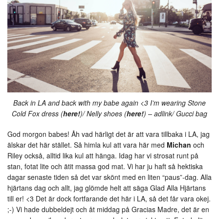
Back in LA and back with my babe again <3 I’m wearing Stone
Cold Fox dress (
here!
)/ Nelly shoes (
here!
) – adlink/ Gucci bag
God morgon babes! Åh vad härligt det är att vara tillbaka i LA, jag
älskar det här stället. Så himla kul att vara här med
Michan
och
Riley också, alltid lika kul att hänga. Idag har vi strosat runt på
stan, fotat lite och ätit massa god mat. Vi har ju haft så hektiska
dagar senaste tiden så det var skönt med en liten “paus”-dag. Alla
hjärtans dag och allt, jag glömde helt att säga Glad Alla Hjärtans
till er! <3 Det är dock fortfarande det här i LA, så det får vara okej.
;-) Vi hade dubbeldejt och åt middag på Gracias Madre, det är en