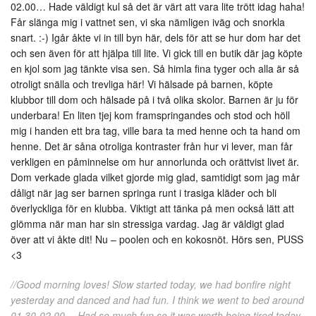
02.00… Hade väldigt kul så det är värt att vara lite trött idag haha!
Får slänga mig i vattnet sen, vi ska nämligen iväg och snorkla
snart. :-) Igår åkte vi in till byn här, dels för att se hur dom har det
och sen även för att hjälpa till lite. Vi gick till en butik där jag köpte
en kjol som jag tänkte visa sen. Så himla fina tyger och alla är så
otroligt snälla och trevliga här! Vi hälsade på barnen, köpte
klubbor till dom och hälsade på i två olika skolor. Barnen är ju för
underbara! En liten tjej kom framspringandes och stod och höll
mig i handen ett bra tag, ville bara ta med henne och ta hand om
henne. Det är såna otroliga kontraster från hur vi lever, man får
verkligen en påminnelse om hur annorlunda och orättvist livet är.
Dom verkade glada vilket gjorde mig glad, samtidigt som jag mår
dåligt när jag ser barnen springa runt i trasiga kläder och bli
överlyckliga för en klubba. Viktigt att tänka på men också lätt att
glömma när man har sin stressiga vardag. Jag är väldigt glad
över att vi åkte dit! Nu – poolen och en kokosnöt. Hörs sen, PUSS
<3
//Good morning loves! Slow started today, we had bonfire night
yesterday and danced and had fun. I think we went to bed around
01.30-02.00… Had so much fun so it was worth being tired today