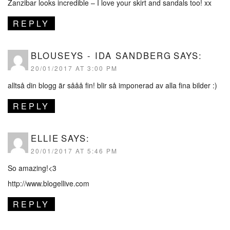
Zanzibar looks incredible – I love your skirt and sandals too! xx
REPLY
BLOUSEYS - IDA SANDBERG
SAYS:
20/01/2017 AT 3:00 PM
alltså din blogg är sååå fin! blir så imponerad av alla fina bilder :)
REPLY
ELLIE
SAYS:
20/01/2017 AT 5:46 PM
So amazing!<3
http://www.blogellive.com
REPLY