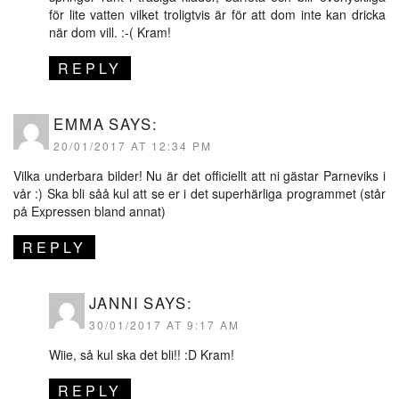
för lite vatten vilket troligtvis är för att dom inte kan dricka
när dom vill. :-( Kram!
REPLY
EMMA
SAYS:
20/01/2017 AT 12:34 PM
Vilka underbara bilder! Nu är det officiellt att ni gästar Parneviks i
vår :) Ska bli såå kul att se er i det superhärliga programmet (står
på Expressen bland annat)
REPLY
JANNI
SAYS:
30/01/2017 AT 9:17 AM
Wiie, så kul ska det bli!! :D Kram!
REPLY