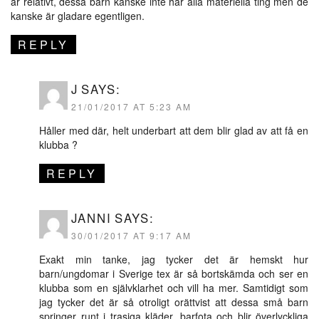
är relativt, dessa barn kanske inte har alla materiella ting men de
kanske är gladare egentligen.
REPLY
J
SAYS:
21/01/2017 AT 5:23 AM
Håller med där, helt underbart att dem blir glad av att få en
klubba ?
REPLY
JANNI
SAYS:
30/01/2017 AT 9:17 AM
Exakt min tanke, jag tycker det är hemskt hur
barn/ungdomar i Sverige tex är så bortskämda och ser en
klubba som en självklarhet och vill ha mer. Samtidigt som
jag tycker det är så otroligt orättvist att dessa små barn
springer runt i trasiga kläder, barfota och blir överlyckliga