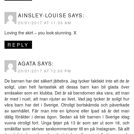
AINSLEY-LOUISE
SAYS:
20/01/2017 AT 11:30 AM
Loving the skirt – you look stunning. X
REPLY
AGATA
SAYS:
20/01/2017 AT 12:00 PM
De barnen har det säkert jättebra. Jag tycker faktiskt inte att de är
soligt, utan helt fantastisk att dessa barn kan bli glada över
småsaker som en klubba. Det är så barndomen ska vara, att man
är med i nuet, att man njuter av livet. Vad jag tycker är soligt hur
våra barn har det i Sverige. Otroligt bortskämda och påverkade
av samhället. Får man inte en Iphone eller Ipad så är det man
dålig förälder i deras ögon. Sedan så blir barnen i Sverige idag
vuxna otroligt fort. Unga tjejer på 13 år som ser ut som 18, och
småkillar som skriver sexkommentarer till en på Instagram. Så allt