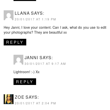
LLANA
SAYS:
20/01/2017 AT 1:19 PM
Hey Janni, I love your content. Can I ask, what do you use to edit
your photographs? They are beautiful xx
REPLY
JANNI
SAYS:
30/01/2017 AT 9:17 AM
Lightroom! :-) Xx
REPLY
ZOE
SAYS:
20/01/2017 AT 2:04 PM