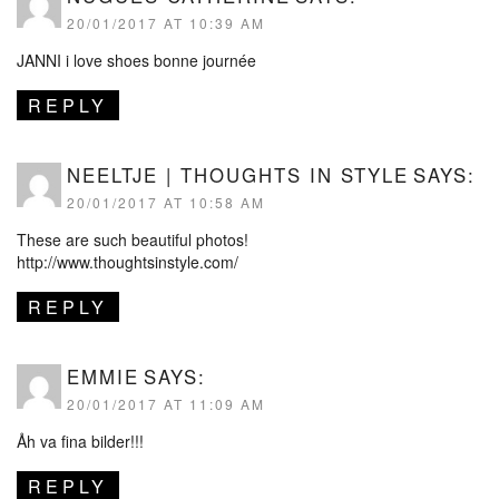
20/01/2017 AT 10:39 AM
JANNI i love shoes bonne journée
REPLY
NEELTJE | THOUGHTS IN STYLE
SAYS:
20/01/2017 AT 10:58 AM
These are such beautiful photos!
http://www.thoughtsinstyle.com/
REPLY
EMMIE
SAYS:
20/01/2017 AT 11:09 AM
Åh va fina bilder!!!
REPLY