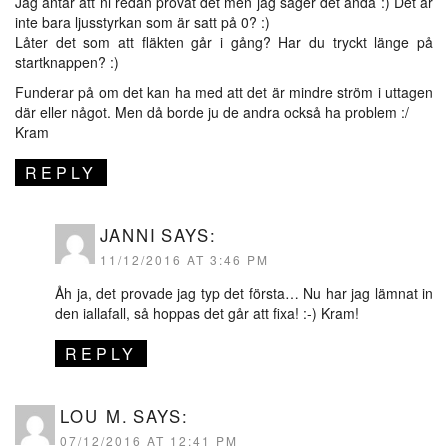
Jag antar att ni redan provat det men jag säger det ändå :) Det är
inte bara ljusstyrkan som är satt på 0? :)
Låter det som att fläkten går i gång? Har du tryckt länge på
startknappen? :)
Funderar på om det kan ha med att det är mindre ström i uttagen
där eller något. Men då borde ju de andra också ha problem :/
Kram
REPLY
JANNI
SAYS:
11/12/2016 AT 3:46 PM
Åh ja, det provade jag typ det första… Nu har jag lämnat in
den iallafall, så hoppas det går att fixa! :-) Kram!
REPLY
LOU M.
SAYS:
07/12/2016 AT 12:41 PM