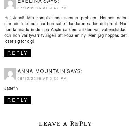
EVELINA
SAYS:
07/12/2016 AT 9:47 PM
Hej Janni! Min kompis hade samma problem. Hennes dator
startade inte men nar hon satte i laddaren sa los det gront. Nar
hon lamnade in den pa Apple sa dem att den var vattenskadad
och hon var tyvarr tvungen att kopa en ny. Men jag hoppas det
loser sig for dig!
REPLY
ANNA MOUNTAIN
SAYS:
09/12/2016 AT 5:35 PM
Jättefin
REPLY
LEAVE A REPLY