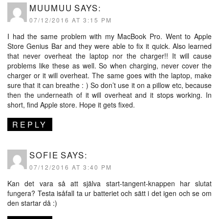
MUUMUU
SAYS:
07/12/2016 AT 3:15 PM
I had the same problem with my MacBook Pro. Went to Apple
Store Genius Bar and they were able to fix it quick. Also learned
that never overheat the laptop nor the charger!! It will cause
problems like these as well. So when charging, never cover the
charger or it will overheat. The same goes with the laptop, make
sure that it can breathe : ) So don’t use it on a pillow etc, because
then the underneath of it will overheat and it stops working. In
short, find Apple store. Hope it gets fixed.
REPLY
SOFIE
SAYS:
07/12/2016 AT 3:40 PM
Kan det vara så att själva start-tangent-knappen har slutat
fungera? Testa isåfall ta ur batteriet och sätt i det igen och se om
den startar då :)