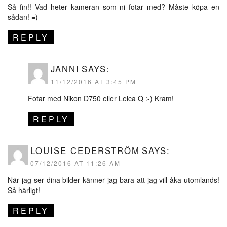
Så fin!! Vad heter kameran som ni fotar med? Måste köpa en
sådan! =)
REPLY
JANNI
SAYS:
11/12/2016 AT 3:45 PM
Fotar med Nikon D750 eller Leica Q :-) Kram!
REPLY
LOUISE CEDERSTRÖM
SAYS:
07/12/2016 AT 11:26 AM
När jag ser dina bilder känner jag bara att jag vill åka utomlands!
Så härligt!
REPLY