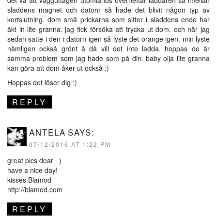
det va att vägguttagen utomlands överhettar laddaren så imellan
sladdens magnet och datorn så hade det blivit någon typ av
kortslutning. dom små prickarna som sitter i sladdens ende har
åkt in lite granna. jag fick försöka att trycka ut dom. och när jag
sedan satte i den i datorn igen så lyste det orange igen. min lyste
nämligen också grönt å då vill det inte ladda. hoppas de är
samma problem som jag hade som på din. baby olja lite granna
kan göra att dom åker ut också :)
Hoppas det löser dig :)
REPLY
ANTELA
SAYS:
07/12/2016 AT 1:22 PM
great pics dear =)
have a nice day!
kisses Blamod
http://blamod.com
REPLY