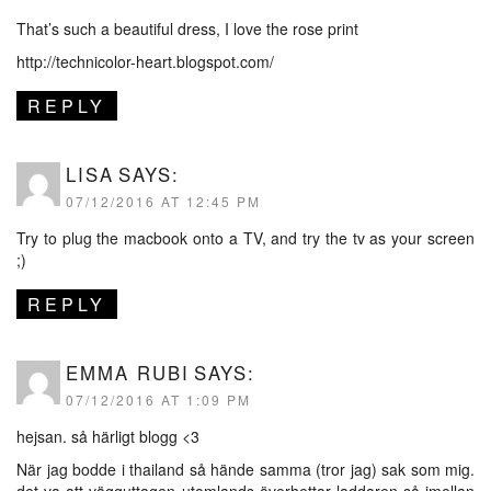
That’s such a beautiful dress, I love the rose print
http://technicolor-heart.blogspot.com/
REPLY
LISA
SAYS:
07/12/2016 AT 12:45 PM
Try to plug the macbook onto a TV, and try the tv as your screen
;)
REPLY
EMMA RUBI
SAYS:
07/12/2016 AT 1:09 PM
hejsan. så härligt blogg <3
När jag bodde i thailand så hände samma (tror jag) sak som mig.