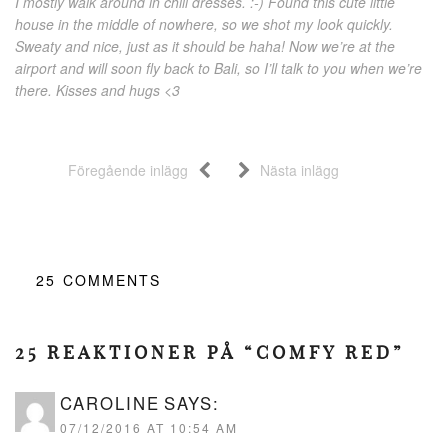
I mostly walk around in chill dresses. :-) Found this cute little
house in the middle of nowhere, so we shot my look quickly.
Sweaty and nice, just as it should be haha! Now we’re at the
airport and will soon fly back to Bali, so I’ll talk to you when we’re
there. Kisses and hugs <3
Föregående inlägg
Nästa inlägg
25
COMMENTS
25 REAKTIONER PÅ “COMFY RED”
CAROLINE
SAYS:
07/12/2016 AT 10:54 AM