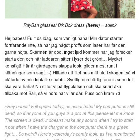
RayBan glasses/ Bik Bok dress (
here!
) – adlink
Hej babes! Fullt ös idag, som vanligt haha! Min dator startar
fortfarande inte, så har jag något proffs som läser här får den
gärna hojta. Skärmen är död, inget ljud kommer när jag försöker
starta den och när laddaren sitter i lyser det grönt… Mycket
konstigt! Här är gårdagens slappa look, glider mest runt i
klänningar som sagt. :-) Hittade ett litet hus mitt ute i skogen, så vi
plåtade av min look lite snabbt. Svettig och härlig, precis som det
ska vara haha! Nu sitter vi på flygplatsen och ska snart åka
tillbaka mot Bali, så vi hörs när vi är där. Puss och kram <3
//Hey babes! Full speed today, as usual haha! My computer is still
dead, so if anyone of you guys is a pro at this please let me know.
The screen is dead, it doesn’t make any sound when I try to start
it but when I have the charger in the computer there is a green
light… So weird! Here’s yesterday’s comfy look, as I’ve mentioned