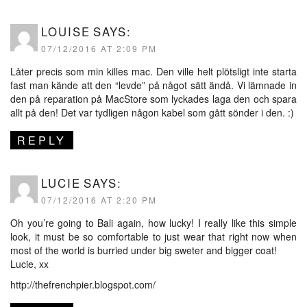
LOUISE
SAYS:
07/12/2016 AT 2:09 PM
Låter precis som min killes mac. Den ville helt plötsligt inte starta
fast man kände att den “levde” på något sätt ändå. Vi lämnade in
den på reparation på MacStore som lyckades laga den och spara
allt på den! Det var tydligen någon kabel som gått sönder i den. :)
REPLY
LUCIE
SAYS:
07/12/2016 AT 2:20 PM
Oh you’re going to Bali again, how lucky! I really like this simple
look, it must be so comfortable to just wear that right now when
most of the world is burried under big sweter and bigger coat!
Lucie, xx
http://thefrenchpier.blogspot.com/