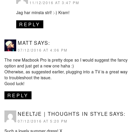
11/12/2016 AT 3:47 PM
Jag har minsta strl! :-) Kram!
REPLY
MATT
SAYS:
07/12/2016 AT 4:06 PM
The new Macbook Pro is pretty dope so I would suggest the fancy
option and just get a new one haha :)
Otherwise, as suggested earlier, plugging into a TV is a great way
to troubleshoot the issue.
Good luck!
REPLY
NEELTJE | THOUGHTS IN STYLE
SAYS:
07/12/2016 AT 5:20 PM
Such a lovely summer dress! X