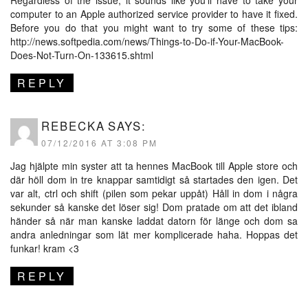
Regardless of the issue, it sounds like you’ll have to take your
computer to an Apple authorized service provider to have it fixed.
Before you do that you might want to try some of these tips:
http://news.softpedia.com/news/Things-to-Do-if-Your-MacBook-
Does-Not-Turn-On-133615.shtml
REPLY
REBECKA
SAYS:
07/12/2016 AT 3:08 PM
Jag hjälpte min syster att ta hennes MacBook till Apple store och
där höll dom in tre knappar samtidigt så startades den igen. Det
var alt, ctrl och shift (pilen som pekar uppåt) Håll in dom i några
sekunder så kanske det löser sig! Dom pratade om att det ibland
händer så när man kanske laddat datorn för länge och dom sa
andra anledningar som lät mer komplicerade haha. Hoppas det
funkar! kram <3
REPLY