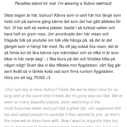
Paradise island for real. I’m wearing a Suboo swimsuit.
Sista dagen är här, buhuu!! Känns som vi varit här hur länge som
helst och på samma gång känns det som det har gått alldeles för
fort. Vi har sett så vackra platser, badat i så turkost vatten och
bara haft en grym resa. Jon anordnade den här resan och
frågade folk på youtube om folk ville hänga på, så det är det
gänget som vi hängt här med. Nu vill jag också fixa resor, det är
så himla kul att lära känna nya människor och se vilka ni är som
kikar in här varje dag! :-) Ska klura på det och försöka hitta på
något roligt! Snart ska vi åka tillbaka mot flygplatsen, vårt flyg går
sent ikväll så vi tänkte kolla vad som finns runtom flygplatsen.
Hörs om ett tag, PUSS <3
//Our last day is here, buhuu!! Feels like we’ve been here for so
long and at the same time it feels like it’s gone way too fast. We’ve
seen so many beautiful places, been swimming in the
most turquoise water and just had a great trip. Jon organized this
trip and asked people on youtube if they wanted to join, so that’s
the crew we’ve been here with. Now I want to organize trips too,
it’s so fun to get to know new people and see who you guys are