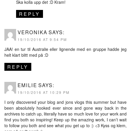
Ska kolla upp det :D Kram!
REPLY
VERONIKA
SAYS:
19/10/2016 AT 9:54 PM
JAA! en tur til Australie eller lignende med en gruppe hadde jeg
helt klart blitt med på :D
REPLY
EMILIE
SAYS:
19/10/2016 AT 10:29 PM
I only discovered your blog and jons vlogs this summer but have
been absolutely hooked ever since and gone way back in the
archives to catch up, literally have so much love for your work and
find you both so inspiring! Keep up the amazing work, I can’t wait
to follow you both and see what you get up to :) <3 Kyss og klem,