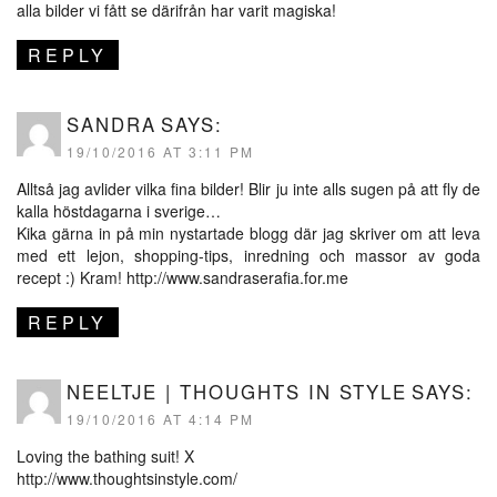
alla bilder vi fått se därifrån har varit magiska!
REPLY
SANDRA
SAYS:
19/10/2016 AT 3:11 PM
Alltså jag avlider vilka fina bilder! Blir ju inte alls sugen på att fly de
kalla höstdagarna i sverige…
Kika gärna in på min nystartade blogg där jag skriver om att leva
med ett lejon, shopping-tips, inredning och massor av goda
recept :) Kram!
http://www.sandraserafia.for.me
REPLY
NEELTJE | THOUGHTS IN STYLE
SAYS:
19/10/2016 AT 4:14 PM
Loving the bathing suit! X
http://www.thoughtsinstyle.com/