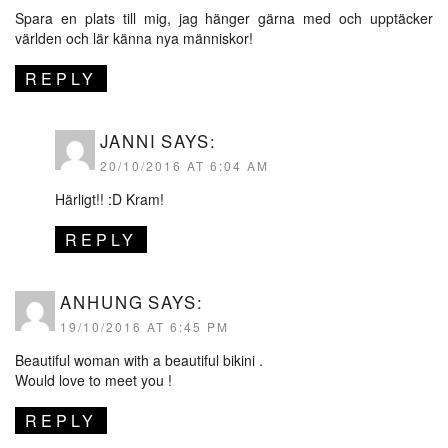
Spara en plats till mig, jag hänger gärna med och upptäcker
världen och lär känna nya människor!
REPLY
JANNI
SAYS:
20/10/2016 AT 6:04 AM
Härligt!! :D Kram!
REPLY
ANHUNG
SAYS:
19/10/2016 AT 6:45 PM
Beautiful woman with a beautiful bikini .
Would love to meet you !
REPLY