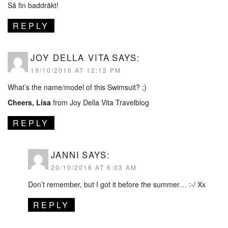
Så fin baddräkt!
REPLY
JOY DELLA VITA
SAYS:
19/10/2016 AT 12:12 PM
What’s the name/model of this Swimsuit? ;)
Cheers, Lisa
from
Joy Della Vita Travelblog
REPLY
JANNI
SAYS:
20/10/2016 AT 6:03 AM
Don’t remember, but I got it before the summer… :-/ Xx
REPLY