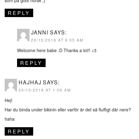
som på godt norsk ;)
REPLY
JANNI
SAYS:
20/10/2016 AT 6:05 AM
Welcome here babe :D Thanks a lot!! <3
REPLY
HAJHAJ
SAYS:
20/10/2016 AT 1:06 AM
Hej!
Har du binda under bikinin eller varför är det så fluffigt där nere?
haha
REPLY