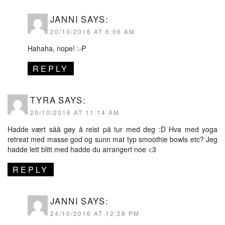
JANNI
SAYS:
20/10/2016 AT 6:06 AM
Hahaha, nope! :-P
REPLY
TYRA
SAYS:
20/10/2016 AT 11:14 AM
Hadde vært såå gøy å reist på tur med deg :D Hva med yoga
retreat med masse god og sunn mat typ smoothie bowls etc? Jeg
hadde lett blitt med hadde du arrangert noe <3
REPLY
JANNI
SAYS:
24/10/2016 AT 12:28 PM