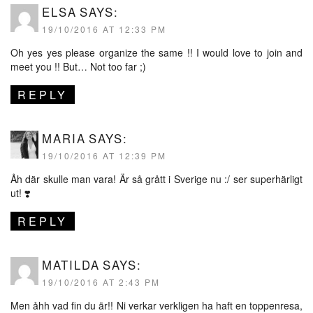
ELSA
SAYS:
19/10/2016 AT 12:33 PM
Oh yes yes please organize the same !! I would love to join and
meet you !! But… Not too far ;)
REPLY
MARIA
SAYS:
19/10/2016 AT 12:39 PM
Åh där skulle man vara! Är så grått i Sverige nu :/ ser superhärligt
ut! ❣️
REPLY
MATILDA
SAYS:
19/10/2016 AT 2:43 PM
Men åhh vad fin du är!! Ni verkar verkligen ha haft en toppenresa,