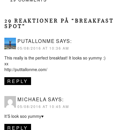
29 REAKTIONER PÅ “BREAKFAST
SPOT”
PUTALLONME
SAYS:
05/08/2016 AT 10:36 AM
This really is the perfect breakfast! It looks so yummy :)
xx
http://putitallonme.com/
REPLY
MICHAELA
SAYS:
05/08/2016 AT 10:45 AM
It’S look soo yummy♥
REPLY