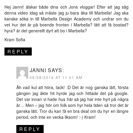
Hej Janni! älskar både dina och Jons vloggar! Efter att jag såg
denna video idag så måste jag ju bara åka till Marbella! Jag ska
kanske söka in till Marbella Design Academy och undrar om du
vet hur det är på boende fronten i Marbella? lätt att få bostad?
hyra? är det generellt dyrt att bo i Marbella?
Kram Sofia
REPLY
JANNI
SAYS:
06/08/2016 AT 11:01 AM
Åh vad kul att höra, tack! :D Det är nog ganska lätt, första
gången jag åkte hit hyrde jag och hittade det på google.
Det var innan vi hade hus här så jag har inte hyrt på några
år… Men – jag hör om folk som hyr hela tiden så tror det är
ganska lätt. Tror du kan få en bra deal om du hyr en längre
period, och inte en vecka liksom! :-) Kram!
REPLY