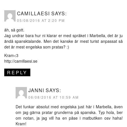
CAMILLAESI
SAYS:
05/08/2016 AT 2:20 PM
åh, så gott.
Jag undrar bara hur ni klarar er med språket i Marbella, det är ju
ändå spansktalande. Men det kanske är mest turist anpassat så
det är mest engelska som pratas? :)
Kram<3
http://camillaesi.se
REPLY
JANNI
SAYS:
06/08/2016 AT 10:59 AM
Det funkar absolut med engelska just här i Marbella, även
om jag gärna pratar grunderna på spanska. Typ hola, ber
om notan, ja jag vill ha en påse i matbutiken osv haha!
Kram!