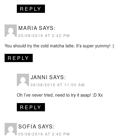
REPLY
MARIA
SAYS:
05/08/2016 AT 2:42 PM
You should try the cold matcha latte. It’s super yummy! :)
REPLY
JANNI
SAYS:
06/08/2016 AT 11:00 AM
Oh I’ve never tried, need to try it asap! :D Xx
REPLY
SOFIA
SAYS:
05/08/2016 AT 2:45 PM