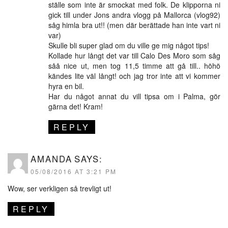
ställe som inte är smockat med folk. De klipporna ni
gick till under Jons andra vlogg på Mallorca (vlog92)
såg himla bra ut!! (men där berättade han inte vart ni
var)
Skulle bli super glad om du ville ge mig något tips!
Kollade hur långt det var till Calo Des Moro som såg
såå nice ut, men tog 11,5 timme att gå till.. höhö
kändes lite väl långt! och jag tror inte att vi kommer
hyra en bil.
Har du något annat du vill tipsa om i Palma, gör
gärna det! Kram!
REPLY
AMANDA
SAYS:
05/08/2016 AT 3:21 PM
Wow, ser verkligen så trevligt ut!
REPLY