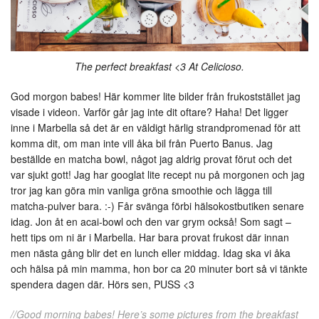
The perfect breakfast <3 At Celicioso.
God morgon babes! Här kommer lite bilder från frukoststället jag
visade i videon. Varför går jag inte dit oftare? Haha! Det ligger
inne i Marbella så det är en väldigt härlig strandpromenad för att
komma dit, om man inte vill åka bil från Puerto Banus. Jag
beställde en matcha bowl, något jag aldrig provat förut och det
var sjukt gott! Jag har googlat lite recept nu på morgonen och jag
tror jag kan göra min vanliga gröna smoothie och lägga till
matcha-pulver bara. :-) Får svänga förbi hälsokostbutiken senare
idag. Jon åt en acai-bowl och den var grym också! Som sagt –
hett tips om ni är i Marbella. Har bara provat frukost där innan
men nästa gång blir det en lunch eller middag. Idag ska vi åka
och hälsa på min mamma, hon bor ca 20 minuter bort så vi tänkte
spendera dagen där. Hörs sen, PUSS <3
//Good morning babes! Here’s some pictures from the breakfast