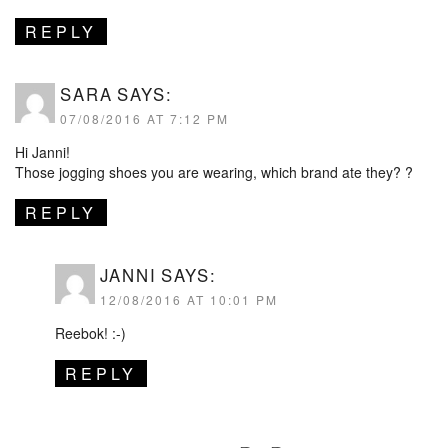
REPLY
SARA
SAYS:
07/08/2016 AT 7:12 PM
Hi Janni!
Those jogging shoes you are wearing, which brand ate they? ?
REPLY
JANNI
SAYS:
12/08/2016 AT 10:01 PM
Reebok! :-)
REPLY