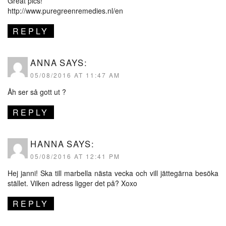
Great pics!
http://www.puregreenremedies.nl/en
REPLY
ANNA
SAYS:
05/08/2016 AT 11:47 AM
Åh ser så gott ut ?
REPLY
HANNA
SAYS:
05/08/2016 AT 12:41 PM
Hej janni! Ska till marbella nästa vecka och vill jättegärna besöka
stället. Vilken adress ligger det på? Xoxo
REPLY