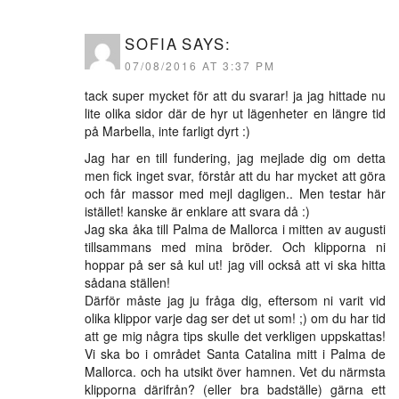
SOFIA
SAYS:
07/08/2016 AT 3:37 PM
tack super mycket för att du svarar! ja jag hittade nu
lite olika sidor där de hyr ut lägenheter en längre tid
på Marbella, inte farligt dyrt :)
Jag har en till fundering, jag mejlade dig om detta
men fick inget svar, förstår att du har mycket att göra
och får massor med mejl dagligen.. Men testar här
istället! kanske är enklare att svara då :)
Jag ska åka till Palma de Mallorca i mitten av augusti
tillsammans med mina bröder. Och klipporna ni
hoppar på ser så kul ut! jag vill också att vi ska hitta
sådana ställen!
Därför måste jag ju fråga dig, eftersom ni varit vid
olika klippor varje dag ser det ut som! ;) om du har tid
att ge mig några tips skulle det verkligen uppskattas!
Vi ska bo i området Santa Catalina mitt i Palma de
Mallorca. och ha utsikt över hamnen. Vet du närmsta
klipporna därifrån? (eller bra badställe) gärna ett