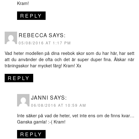
Kram!
REPLY
REBECCA
SAYS:
05/08/2016 AT 1:17 PM
Vad heter modellen på dina reebok skor som du har här, har sett
att du använder de ofta och det är super duper fina. Älskar när
träningsskor har mycket färg! Kram! Xx
REPLY
JANNI
SAYS:
06/08/2016 AT 10:59 AM
Inte säker på vad de heter, vet inte ens om de finns kvar…
Ganska gamla! :-( Kram!
REPLY