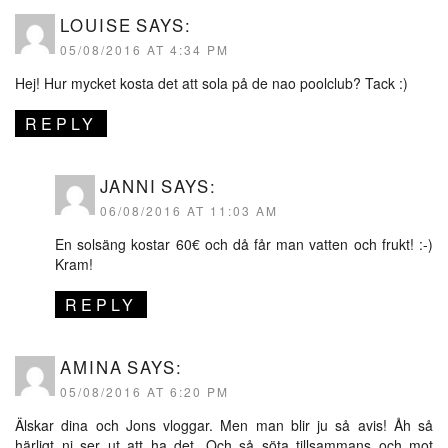
LOUISE
SAYS:
05/08/2016 AT 4:34 PM
Hej! Hur mycket kosta det att sola på de nao poolclub? Tack :)
REPLY
JANNI
SAYS:
06/08/2016 AT 11:03 AM
En solsäng kostar 60€ och då får man vatten och frukt! :-)
Kram!
REPLY
AMINA
SAYS:
05/08/2016 AT 6:20 PM
Älskar dina och Jons vloggar. Men man blir ju så avis! Åh så
härligt ni ser ut att ha det. Och så söta tillsammans och mot