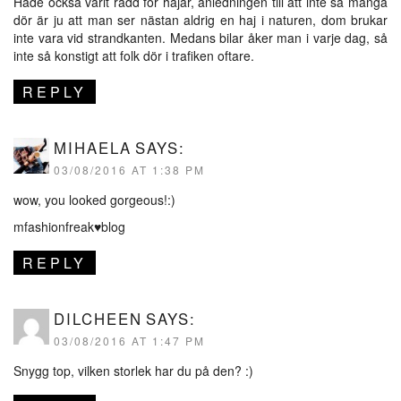
Hade också varit rädd för hajar, anledningen till att inte så många
dör är ju att man ser nästan aldrig en haj i naturen, dom brukar
inte vara vid strandkanten. Medans bilar åker man i varje dag, så
inte så konstigt att folk dör i trafiken oftare.
REPLY
MIHAELA
SAYS:
03/08/2016 AT 1:38 PM
wow, you looked gorgeous!:)
mfashionfreak♥blog
REPLY
DILCHEEN
SAYS:
03/08/2016 AT 1:47 PM
Snygg top, vilken storlek har du på den? :)