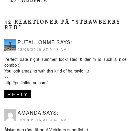
42
COMMENTS
42 REAKTIONER PÅ “STRAWBERRY
RED”
PUTALLONME
SAYS:
03/08/2016 AT 9:13 AM
Perfect date night summer look! Red & denim is such a nice
combo :)
You look amazing with this kind of hairstyle <3
xx
http://putitallonme.com/
REPLY
AMANDA
SAYS:
03/08/2016 AT 9:48 AM
Älskar den röda färgen! Verkligen superfint! :)