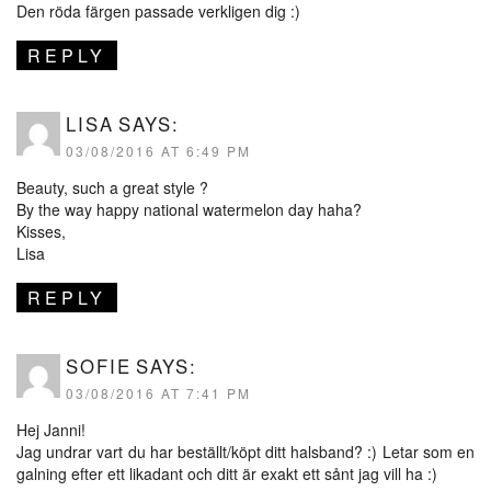
Den röda färgen passade verkligen dig :)
REPLY
LISA
SAYS:
03/08/2016 AT 6:49 PM
Beauty, such a great style ?
By the way happy national watermelon day haha?
Kisses,
Lisa
REPLY
SOFIE
SAYS:
03/08/2016 AT 7:41 PM
Hej Janni!
Jag undrar vart du har beställt/köpt ditt halsband? :) Letar som en
galning efter ett likadant och ditt är exakt ett sånt jag vill ha :)