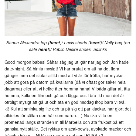
Sanne Alexandra top (
here!
)/ Levis shorts (
here!
)/ Nelly bag (on
sale
here!
)/ Public Desire shoes -adlinks
Good morgon babes! Såhär såg jag ut igår när jag och Jon hade
date-night. Så himla mysigt! Vi har pratat om att ha det flera
gånger men det slutar alltid med att vi är för trötta, har mycket
jobb att göra på datorn på kvällarna (då vi oftast gör saker hela
dagarna) eller att vi hellre äter hemma haha! Vi båda gillar att äta
hemma, kolla en film och gå och lägga oss i bra tid men det är
otroligt mysigt att gå ut och äta en god middag ihop bara vi två.
<3 Kul att sminka sig lite och ta på sig ett par klackar, har gjort det
alldeles för sällan den här sommaren. ;-) Nu ska vi ta en
promenad längs stranden in till Marbella och äta frukost på ett
ganska nytt ställe. Det ryktas om acai-bowls, avokado mackor och
fräscha juicer… Ni får se mer om det sen! PUSS <3