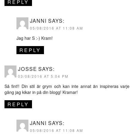
REPLY
JANNI
SAYS:
05/08/2016 AT 11:08 AM
Jag har S :-) Kram!
REPLY
JOSSE
SAYS:
03/08/2016 AT 5:04 PM
Så fint!! Din stil är grym och kan inte annat än inspireras varje
gång jag kikar in på din blogg! Kramar!
REPLY
JANNI
SAYS:
05/08/2016 AT 11:08 AM