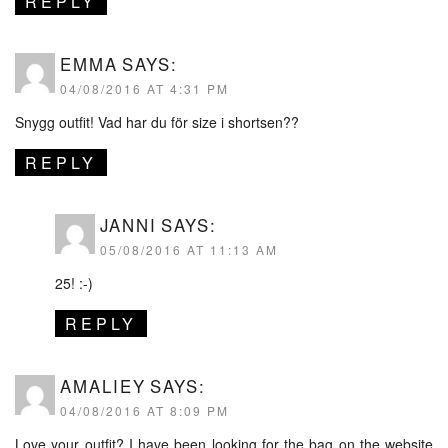
REPLY
EMMA
SAYS:
04/08/2016 AT 4:31 PM
Snygg outfit! Vad har du för size i shortsen??
REPLY
JANNI
SAYS:
05/08/2016 AT 11:13 AM
25! :-)
REPLY
AMALIEY
SAYS:
04/08/2016 AT 8:09 PM
Love your outfit? I have been looking for the bag on the website