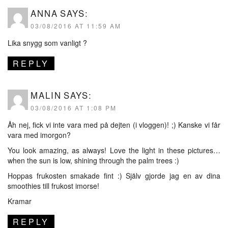
ANNA
SAYS:
03/08/2016 AT 11:59 AM
Lika snygg som vanligt ?
REPLY
MALIN
SAYS:
03/08/2016 AT 1:08 PM
Åh nej, fick vi inte vara med på dejten (i vloggen)! ;) Kanske vi får
vara med imorgon?
You look amazing, as always! Love the light in these pictures…
when the sun is low, shining through the palm trees :)
Hoppas frukosten smakade fint :) Själv gjorde jag en av dina
smoothies till frukost imorse!
Kramar
REPLY