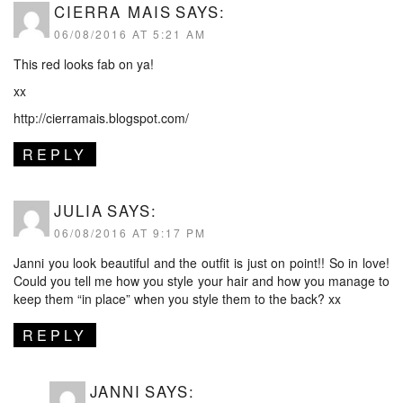
CIERRA MAIS
SAYS:
06/08/2016 AT 5:21 AM
This red looks fab on ya!
xx
http://cierramais.blogspot.com/
REPLY
JULIA
SAYS:
06/08/2016 AT 9:17 PM
Janni you look beautiful and the outfit is just on point!! So in love!
Could you tell me how you style your hair and how you manage to
keep them “in place” when you style them to the back? xx
REPLY
JANNI
SAYS: