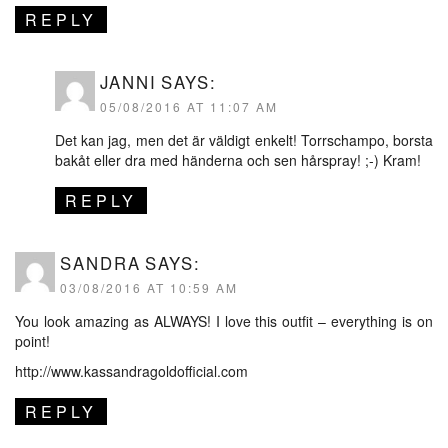
REPLY
JANNI
SAYS:
05/08/2016 AT 11:07 AM
Det kan jag, men det är väldigt enkelt! Torrschampo, borsta
bakåt eller dra med händerna och sen hårspray! ;-) Kram!
REPLY
SANDRA
SAYS:
03/08/2016 AT 10:59 AM
You look amazing as ALWAYS! I love this outfit – everything is on
point!
http://www.kassandragoldofficial.com
REPLY