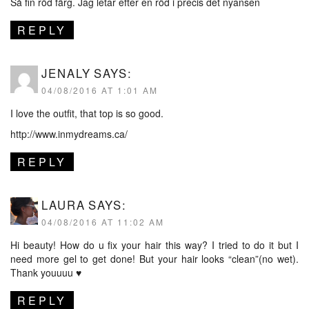
Så fin röd färg. Jag letar efter en röd i precis det nyansen
REPLY
JENALY
SAYS:
04/08/2016 AT 1:01 AM
I love the outfit, that top is so good.
http://www.inmydreams.ca/
REPLY
LAURA
SAYS:
04/08/2016 AT 11:02 AM
Hi beauty! How do u fix your hair this way? I tried to do it but I
need more gel to get done! But your hair looks “clean”(no wet).
Thank youuuu ♥
REPLY