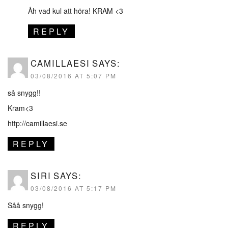
Åh vad kul att höra! KRAM <3
REPLY
CAMILLAESI
SAYS:
03/08/2016 AT 5:07 PM
så snygg!!
Kram<3
http://camillaesi.se
REPLY
SIRI
SAYS:
03/08/2016 AT 5:17 PM
Såå snygg!
REPLY