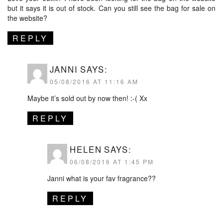
but it says it is out of stock. Can you still see the bag for sale on
the website?
REPLY
JANNI
SAYS:
05/08/2016 AT 11:16 AM
Maybe it’s sold out by now then! :-( Xx
REPLY
HELEN
SAYS:
06/08/2016 AT 1:45 PM
Janni what is your fav fragrance??
REPLY