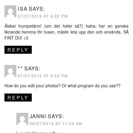
ISA
SAYS:
07/07/2016 AT 4:22 PM
Älskar trumpetärm! (om det heter så?) haha. har en ganska
liknande hemma för tusan, måste leta upp den och använda. SÅ
FINT DU! <3
REPLY
**
SAYS:
07/07/2016 AT 5:53 PM
How do you edit your photos? Or what program do you use??
REPLY
JANNI
SAYS:
08/07/2016 AT 11:43 AM