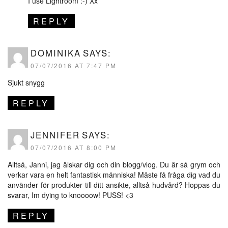
I use Lightroom :-) Xx
REPLY
DOMINIKA
SAYS:
07/07/2016 AT 7:47 PM
Sjukt snygg
REPLY
JENNIFER
SAYS:
07/07/2016 AT 8:00 PM
Alltså, Janni, jag älskar dig och din blogg/vlog. Du är så grym och
verkar vara en helt fantastisk människa! Måste få fråga dig vad du
använder för produkter till ditt ansikte, alltså hudvård? Hoppas du
svarar, Im dying to knoooow! PUSS! <3
REPLY