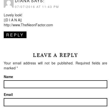
DIANA
SAYS:
07/07/2016 AT 11:43 PM
Lovely look!
||D I A N A||
http://www.TheNeonFactor.com
REPLY
LEAVE A REPLY
Your email address will not be published.
Required fields are
marked
*
Name
Email