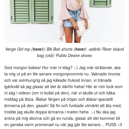
Verge Girl top (
here!
)/ Bik Bok shorts (
here!
) -adlink/ River Island
bag (old)/ Public Desire shoes
God morgon babes! Hur mår ni idag? :-) Jag mår strålande, ska
ta mig ut på en lite senare morgonprommis nu. Vaknade imorse
och var svinhungrig så jag käkade frukost innan, vi tränade
igårkväll så jag gissar att det är därför haha! Här är min look som
ni såg i videon (om ni kollat på den), när vi skulle ut och käka
middag på Ibiza. Älskar färgen på tröjan och älskar speciellt
ärmarna på den, gaaah! Så fin och funkade utmärkt att äta med,
trodde jag skulle doppa ärmarna i maten hehe. ;-) Nu ska jag
snöra på mig skorna och gå en runda, gissar att det kommer bli
en ganska varm promenad nu när jag går lite senare… PUSS <3