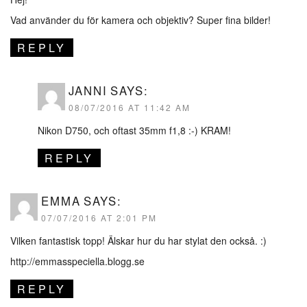
Vad använder du för kamera och objektiv? Super fina bilder!
REPLY
JANNI
SAYS:
08/07/2016 AT 11:42 AM
Nikon D750, och oftast 35mm f1,8 :-) KRAM!
REPLY
EMMA
SAYS:
07/07/2016 AT 2:01 PM
Vilken fantastisk topp! Älskar hur du har stylat den också. :)
http://emmasspeciella.blogg.se
REPLY