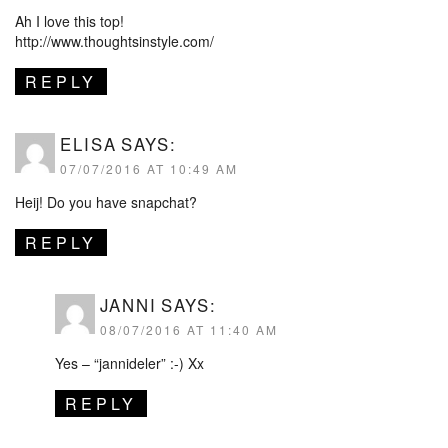
Ah I love this top!
http://www.thoughtsinstyle.com/
REPLY
ELISA
SAYS:
07/07/2016 AT 10:49 AM
Heij! Do you have snapchat?
REPLY
JANNI
SAYS:
08/07/2016 AT 11:40 AM
Yes – “jannideler” :-) Xx
REPLY