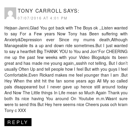
TONY CARROLL
SAYS:
07/07/2016 AT 4:01 PM
Hejsan Janni,Glad You got back with The Boys ok ,,Listen wanted
to say For a Few years Now Tony has Been suffering with
Anxiety&Depression ever Since my mums death,Although
Manageable its a up and down ride sometimes.But I just wanted
to say a heartfelt Big THANK YOU to You and Jon”For CHEERING
me up the past few weeks with your Video Blogs&pix its been
great and has made me young again,,ssshh not telling, But I don’t
usually Often Up and tell people how I feel But with you guys I feel
Comfortable,Even Rickard makes me feel younger than I am .But
Hey When the shit hit the fan some years ago All My so called
pals disappeared but I never gave up hence still around today
And Now The Little things In Life mean so Much Again Thank you
both Its nice having You around On Youtube m.m.Wasnt sure
were to send this But Hey here seems nice Cheers puss och kram
Tony c XXX
REPLY