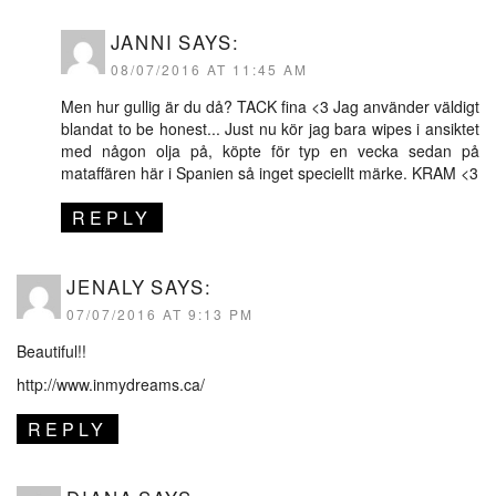
JANNI
SAYS:
08/07/2016 AT 11:45 AM
Men hur gullig är du då? TACK fina <3 Jag använder väldigt
blandat to be honest... Just nu kör jag bara wipes i ansiktet
med någon olja på, köpte för typ en vecka sedan på
mataffären här i Spanien så inget speciellt märke. KRAM <3
REPLY
JENALY
SAYS:
07/07/2016 AT 9:13 PM
Beautiful!!
http://www.inmydreams.ca/
REPLY