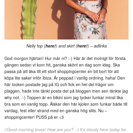
Nelly top (
here!
) and skirt (
here!
) – adlinks
God morgon hjärtan! Hur mår ni? :-) Här är det molnigt för första
gången sedan vi kom hit, ganska skönt en dag som idag. Ska
passa på att åka till ett stort shoppingcenter en bit bort för att
köpa lite saker inför Ibiza. Är peppad i vanlig ordning, haha! Den
här looken postade jag på IG och fick en hel del frågor om
plaggen, hade inte tänkt posta det på bloggen men sen tänkte jag
why not. :-) Toppen är en bikini som jag tycker funkar minst lika
bra som en vanlig topp. Älskar den här kjolen som funkar både till
vardag, fest eller strand med en ganska hög slits. Nu –
shoppingcenter! PUSS på er <3
//Good morning loves! How are you? :-) It’s cloudy here today for