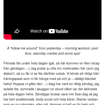
A “follow me around” from yesterday – morning workout, pool
time, saturday market and some spa!
Filmade lite under hela dagen igår, så här kommer en liten recap
från gårdagen. :-) Jag pratar ju ofta om marknaden här (som jag
älskar!), så nu får ni se lite därifrån också. Vi körde ett riktigt hårt
träningspass som ni får hänga med på och ja – väldigt blandat
haha! Hoppas ni gillar den. :-) Idag har varit en riktig söndag, jag
solade lite, somnade i skuggan en stund vilket var det skönaste
på hela dagen hehe. Söndagar brukar vara min fixar-dag så jag
har kört ansiktsmask, body scrub och hela köret. Startar veckan
som en ny människa, eller nåt. Hoppas ni haft en fin helg och