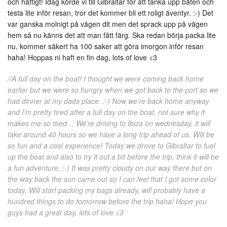
och häftigt! Idag körde vi till Gibraltar för att tanka upp båten och
testa lite inför resan, tror det kommer bli ett roligt äventyr. :-) Det
var ganska molnigt på vägen dit men det sprack upp på vägen
hem så nu känns det att man fått färg. Ska redan börja packa lite
nu, kommer säkert ha 100 saker att göra imorgon inför resan
haha! Hoppas ni haft en fin dag, lots of love <3
//A full day on the boat! I thought we were coming back home
earlier but we were so hungry when we got back to the port so we
had dinner at my dads place. :-) Now we’re back home anyway
and I’m pretty tired after a full day on the boat, not sure why it
makes me so tired… We’re driving to Ibiza on wednesday, it will
take around 40 hours so we have a long trip ahead of us. Will be
so fun and a cool experience! Today we drove to Gibraltar to fuel
up the boat and also to try it out a bit before the trip, think it will be
a fun adventure. :-) It was pretty cloudy on our way there but on
the way back the sun came out so I can feel that I got some color
today. Will start packing my bags already, will probably have a
hundred things to do tomorrow before the trip haha! Hope you
guys had a great day, lots of love <3