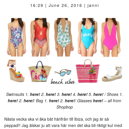
16:29 |
June 26, 2016
| janni
Swimsuits 1.
here!
2.
here!
3.
here!
4.
here!
5.
here!
/ Shoes 1.
here!
2.
here!
/ Bag 1.
here!
2.
here!
/ Glasses
here!
– all from
Shopbop
Nästa vecka ska vi åka båt härifrån till Ibiza, och jag är så
peppad!! Jag älskar ju att vara här men det ska bli riktigt kul med