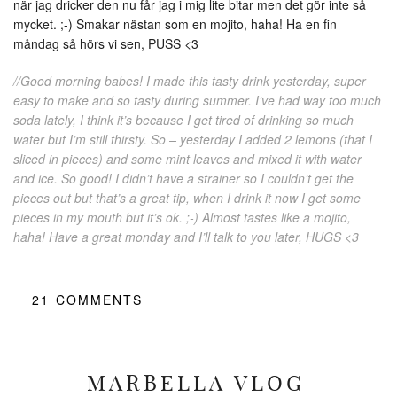
när jag dricker den nu får jag i mig lite bitar men det gör inte så
mycket. ;-) Smakar nästan som en mojito, haha! Ha en fin
måndag så hörs vi sen, PUSS <3
//Good morning babes! I made this tasty drink yesterday, super
easy to make and so tasty during summer. I’ve had way too much
soda lately, I think it’s because I get tired of drinking so much
water but I’m still thirsty. So – yesterday I added 2 lemons (that I
sliced in pieces) and some mint leaves and mixed it with water
and ice. So good! I didn’t have a strainer so I couldn’t get the
pieces out but that’s a great tip, when I drink it now I get some
pieces in my mouth but it’s ok. ;-) Almost tastes like a mojito,
haha! Have a great monday and I’ll talk to you later, HUGS <3
21
COMMENTS
MARBELLA VLOG