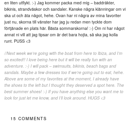
en liten utflykt. :-) Jag kommer packa med mig – baddräkter,
bikinis, strandväskor och sandaler. Kanske några klänningar om vi
ska ut och äta något, hehe. Ovan har ni några av mina favoriter
just nu, skorna till vänster har jag ju redan men tyckte dom
förtjänade en plats här. Bästa sommarskorna! :-) Om ni har något
annat ni vill att jag tipsar om är det bara hojta, så ska jag kolla
runt. PUSS <3
//Next week we’re going with the boat from here to Ibiza, and I’m
so excited!! I love being here but it will be really fun with an
adventure. :-) I will pack – swimsuits, bikinis, beach bags and
sandals. Maybe a few dresses too if we’re going out to eat, hehe.
Above are some of my favorites at the moment, I already have
the shoes to the left but I thought they deserved a spot here. The
best summer shoes! :-) If you have anything else you want me to
look for just let me know, and I’ll look around. HUGS <3
15
COMMENTS