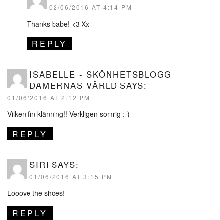
02/06/2016 AT 4:14 PM
Thanks babe! <3 Xx
REPLY
ISABELLE - SKÖNHETSBLOGG
DAMERNAS VÄRLD
SAYS:
01/06/2016 AT 2:12 PM
Vilken fin klänning!! Verkligen somrig :-)
REPLY
SIRI
SAYS:
01/06/2016 AT 3:15 PM
Looove the shoes!
REPLY