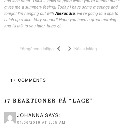
and lace haha. Think it looks so good when you’re tanned and it
gives me a summery feeling! Today I have some meetings and
tonight I’m hanging out with
Alexandra
, we’re going to a spa to
catch up a little. Very needed! Hope you have a great morning
and I’ll talk to you later, hugs <3
Föregående inlägg
Nästa inlägg
17
COMMENTS
17 REAKTIONER PÅ “LACE”
JOHANNA
SAYS:
01/06/2016 AT 9:55 AM