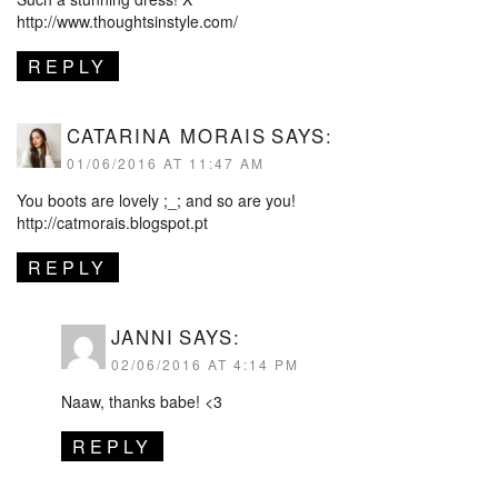
http://www.thoughtsinstyle.com/
REPLY
CATARINA MORAIS
SAYS:
01/06/2016 AT 11:47 AM
You boots are lovely ;_; and so are you!
http://catmorais.blogspot.pt
REPLY
JANNI
SAYS:
02/06/2016 AT 4:14 PM
Naaw, thanks babe! <3
REPLY