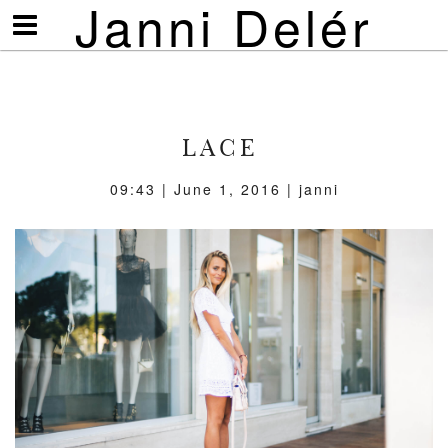
Janni Delér
Visa/göm
meny
LACE
09:43 | June 1, 2016 | janni