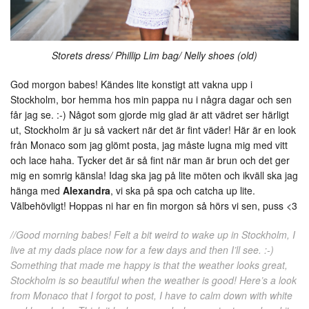
Storets dress/ Phillip Lim bag/ Nelly shoes (old)
God morgon babes! Kändes lite konstigt att vakna upp i
Stockholm, bor hemma hos min pappa nu i några dagar och sen
får jag se. :-) Något som gjorde mig glad är att vädret ser härligt
ut, Stockholm är ju så vackert när det är fint väder! Här är en look
från Monaco som jag glömt posta, jag måste lugna mig med vitt
och lace haha. Tycker det är så fint när man är brun och det ger
mig en somrig känsla! Idag ska jag på lite möten och ikväll ska jag
hänga med
Alexandra
, vi ska på spa och catcha up lite.
Välbehövligt! Hoppas ni har en fin morgon så hörs vi sen, puss <3
//Good morning babes! Felt a bit weird to wake up in Stockholm, I
live at my dads place now for a few days and then I’ll see. :-)
Something that made me happy is that the weather looks great,
Stockholm is so beautiful when the weather is good! Here’s a look
from Monaco that I forgot to post, I have to calm down with white