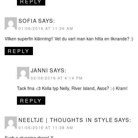
REPLY
SOFIA
SAYS:
01/06/2016 AT 11:36 AM
Vilken superfin klänning!! Vet du vart man kan hitta en liknande? :)
REPLY
JANNI
SAYS:
02/06/2016 AT 4:14 PM
Tack fina <3 Kolla typ Nelly, River Island, Asos? :-) Kram!
REPLY
NEELTJE | THOUGHTS IN STYLE
SAYS:
01/06/2016 AT 11:38 AM
Such a stunning dress! X