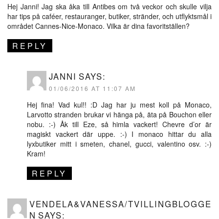
Hej Janni! Jag ska åka till Antibes om två veckor och skulle vilja
har tips på caféer, restauranger, butiker, stränder, och utflyktsmål i
området Cannes-Nice-Monaco. Vilka är dina favoritställen?
REPLY
JANNI
SAYS:
01/06/2016 AT 11:07 AM
Hej fina! Vad kul!! :D Jag har ju mest koll på Monaco,
Larvotto stranden brukar vi hänga på, äta på Bouchon eller
nobu. :-) Åk till Eze, så himla vackert! Chevre d’or är
magiskt vackert där uppe. :-) I monaco hittar du alla
lyxbutiker mitt i smeten, chanel, gucci, valentino osv. :-)
Kram!
REPLY
VENDELA&VANESSA/TVILLINGBLOGGE
N
SAYS: