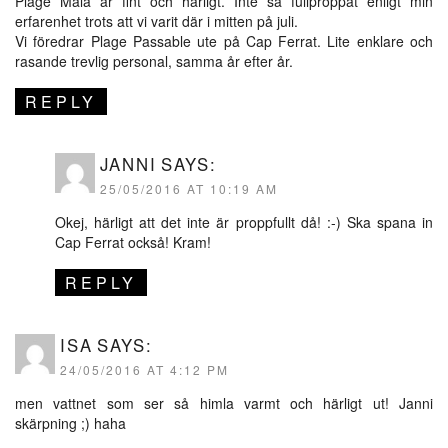
Plage Mala är fint och härligt. Inte så fullproppat enligt min
erfarenhet trots att vi varit där i mitten på juli.
Vi föredrar Plage Passable ute på Cap Ferrat. Lite enklare och
rasande trevlig personal, samma år efter år.
REPLY
JANNI
SAYS:
25/05/2016 AT 10:19 AM
Okej, härligt att det inte är proppfullt då! :-) Ska spana in
Cap Ferrat också! Kram!
REPLY
ISA
SAYS:
24/05/2016 AT 4:12 PM
men vattnet som ser så himla varmt och härligt ut! Janni
skärpning ;) haha