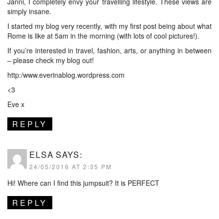
Janni, I completely envy your travelling lifestyle. These views are
simply insane.
I started my blog very recently, with my first post being about what
Rome is like at 5am in the morning (with lots of cool pictures!).
If you’re interested in travel, fashion, arts, or anything in between
– please check my blog out!
http:/www.everinablog.wordpress.com
<3
Eve x
REPLY
ELSA
SAYS:
24/05/2016 AT 2:35 PM
Hi! Where can I find this jumpsuit? It is PERFECT
REPLY