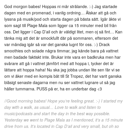
God morgon babes! Hoppas ni mår strålande. :-) Jag startade
dagen med en promenad, i vanlig ordning… Älskar att gå och
lyssna på musik/pod och starta dagen på bästa sätt. Igår åkte vi
som sagt till Plage Mala som ligger ca 15 minuter med bil från
oss. Det ligger i Cap D’ail och är väldigt litet, men oj så fint… Kan
tänka mig att det är smockfullt där på sommaren, eftersom det
var måndag igår så var det ganska lugnt för oss. :-) Drack
smoothies och solade några timmar, jag kände bara på vattnet
men badade faktiskt inte. Brukar inte vara en badkruka men har
svårare att gå i vattnet jämfört med att hoppa i, tycker det är
lättare att hoppa haha! Nu ska jag jobba undan lite sen får vi se
om vi åker med en kompis båt till St Tropez, det har varit ganska
blåsigt senaste dagarna men nu ser vattnet lugnare ut så jag
håller tummarna. PUSS på er, ha en underbar dag <3
//Good morning babes! Hope you’re feeling great. :-) I started my
day with a walk, as usual… Love to walk and listen to
music/podcasts and start the day in the best way possible.
Yesterday we went to Plage Mala as I mentioned, it’s a 15 minute
drive from us. It’s located in Cap D’ail and very small, but oh so