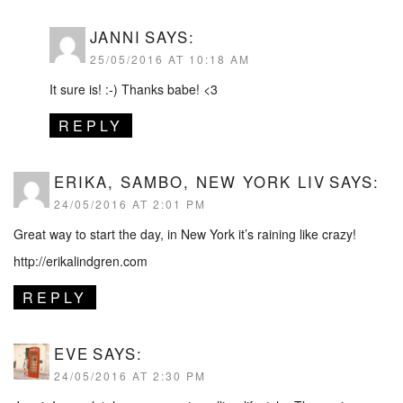
JANNI
SAYS:
25/05/2016 AT 10:18 AM
It sure is! :-) Thanks babe! <3
REPLY
ERIKA, SAMBO, NEW YORK LIV
SAYS:
24/05/2016 AT 2:01 PM
Great way to start the day, in New York it’s raining like crazy!
http://erikalindgren.com
REPLY
EVE
SAYS:
24/05/2016 AT 2:30 PM