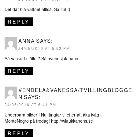
Det där blå vattnet alltså. Så fint :)
REPLY
ANNA
SAYS:
24/05/2016 AT 5:52 PM
Så vackert ställe ? Så avundsjuk haha
REPLY
VENDELA&VANESSA/TVILLINGBLOGGE
N
SAYS:
24/05/2016 AT 6:41 PM
Underbara bilder!! Nu längtar vi efter att åka iväg till
MonteNegro på fredag!
http://wlaukkanens.se
REPLY