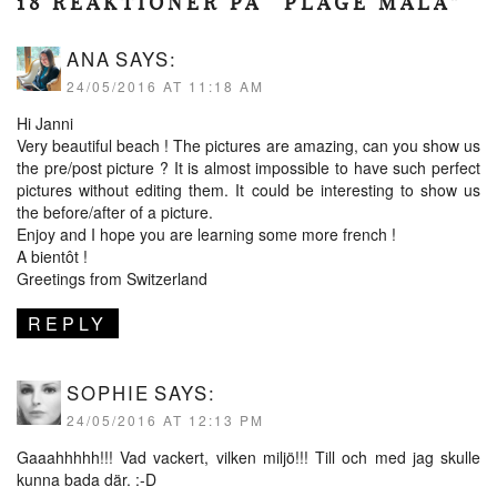
18 REAKTIONER PÅ “PLAGE MALA”
ANA
SAYS:
24/05/2016 AT 11:18 AM
Hi Janni
Very beautiful beach ! The pictures are amazing, can you show us
the pre/post picture ? It is almost impossible to have such perfect
pictures without editing them. It could be interesting to show us
the before/after of a picture.
Enjoy and I hope you are learning some more french !
A bientôt !
Greetings from Switzerland
REPLY
SOPHIE
SAYS:
24/05/2016 AT 12:13 PM
Gaaahhhhh!!! Vad vackert, vilken miljö!!! Till och med jag skulle
kunna bada där. :-D