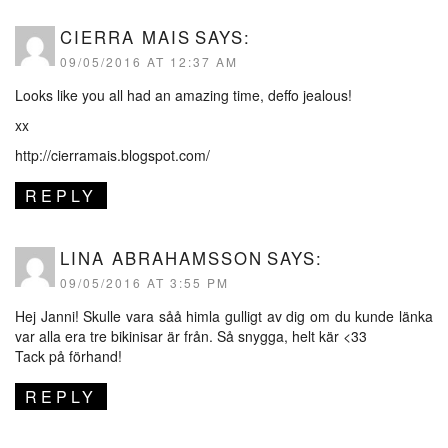
CIERRA MAIS
SAYS:
09/05/2016 AT 12:37 AM
Looks like you all had an amazing time, deffo jealous!
xx
http://cierramais.blogspot.com/
REPLY
LINA ABRAHAMSSON
SAYS:
09/05/2016 AT 3:55 PM
Hej Janni! Skulle vara såå himla gulligt av dig om du kunde länka
var alla era tre bikinisar är från. Så snygga, helt kär <33
Tack på förhand!
REPLY