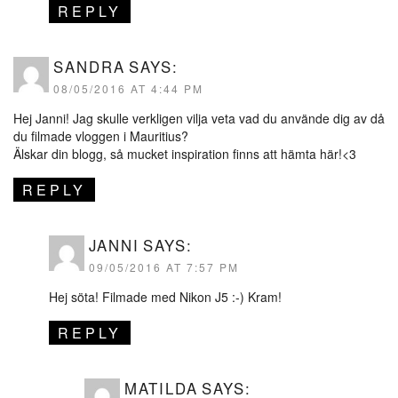
REPLY
SANDRA
SAYS:
08/05/2016 AT 4:44 PM
Hej Janni! Jag skulle verkligen vilja veta vad du använde dig av då
du filmade vloggen i Mauritius?
Älskar din blogg, så mucket inspiration finns att hämta här!<3
REPLY
JANNI
SAYS:
09/05/2016 AT 7:57 PM
Hej söta! Filmade med Nikon J5 :-) Kram!
REPLY
MATILDA
SAYS: