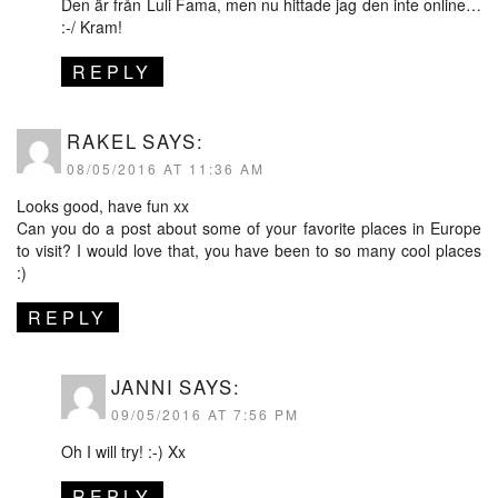
Den är från Luli Fama, men nu hittade jag den inte online…
:-/ Kram!
REPLY
RAKEL
SAYS:
08/05/2016 AT 11:36 AM
Looks good, have fun xx
Can you do a post about some of your favorite places in Europe
to visit? I would love that, you have been to so many cool places
:)
REPLY
JANNI
SAYS:
09/05/2016 AT 7:56 PM
Oh I will try! :-) Xx
REPLY