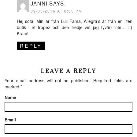
JANNI
SAYS:
09/05/2016 AT 8:05 PM
Hej söta! Min är från Luli Fama, Allegra’s är från en liten
butik i St tropez och den tredje vet jag tyvärr inte… :-(
Kram!
REPLY
LEAVE A REPLY
Your email address will not be published.
Required fields are
marked
*
Name
Email