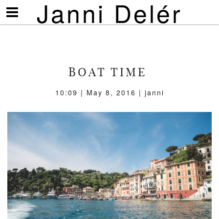
Janni Delér
Visa/göm
meny
BOAT TIME
10:09 | May 8, 2016 | janni