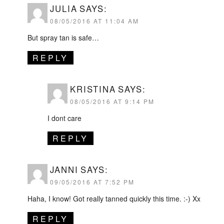
JULIA
SAYS:
08/05/2016 AT 11:04 AM
But spray tan is safe…
REPLY
KRISTINA
SAYS:
08/05/2016 AT 9:14 PM
I dont care
REPLY
JANNI
SAYS:
09/05/2016 AT 7:52 PM
Haha, I know! Got really tanned quickly this time. :-) Xx
REPLY