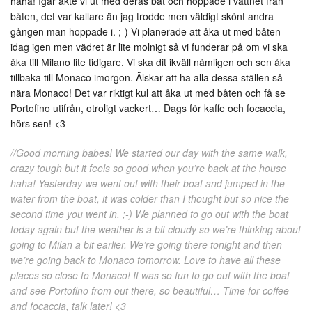
haha! Igår åkte vi ut med deras båt och hoppade i vattnet från
båten, det var kallare än jag trodde men väldigt skönt andra
gången man hoppade i. ;-) Vi planerade att åka ut med båten
idag igen men vädret är lite molnigt så vi funderar på om vi ska
åka till Milano lite tidigare. Vi ska dit ikväll nämligen och sen åka
tillbaka till Monaco imorgon. Älskar att ha alla dessa ställen så
nära Monaco! Det var riktigt kul att åka ut med båten och få se
Portofino utifrån, otroligt vackert… Dags för kaffe och focaccia,
hörs sen! <3
//Good morning babes! We started our day with the same walk,
crazy tough but it feels so good when you’re back at the house
haha! Yesterday we went out with their boat and jumped in the
water from the boat, it was colder than I thought but so nice the
second time you went in. ;-) We planned to go out with the boat
today again but the weather is a bit cloudy so we’re thinking about
going to Milan a bit earlier. We’re going there tonight and then
we’re going back to Monaco tomorrow. Love to have all these
places so close to Monaco! It was so fun to go out with the boat
and see Portofino from out there, so beautiful… Time for coffee
and focaccia, talk later! <3