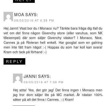
MOA
SAYS:
08/05/2016 AT 4:38 PM
Hej Janni! Visst bor du i Monaco nu? Tänkte bara fråga dig ifall du
vet om det finns någon Givenchy store (eller varuhus, som NK
tillexempel) där som säljer Givenchy väskor? I Monaco, Nice,
Cannes ja på Rivieran helt enkelt. Har googlat som en galning
men inte fått fram något :-( Hoppas du som har koll kan svara!
Kram och tack på förhand :-)
REPLY
JANNI
SAYS:
09/05/2016 AT 7:56 PM
Hej söta! Yes, det gör jag! Det finns ingen i Monaco men
jag tror dom säljer lite på MC market. Är nästan 100%
säker på att det finns i Cannes. :-) Kram!