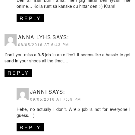
Den är från Luli Fama, men jag hittar den tyvärr inte
online… Kolla runt så kanske du hittar den :-) Kram!
REPLY
ANNA LYHS
SAYS:
08/05/2016 AT 6:43 PM
Don’t you miss a 9-5 job in an office? It seems like a hassle to get
sand in your shoes all the time….
REPLY
JANNI
SAYS:
09/05/2016 AT 7:59 PM
Hehe, no actually I don’t. A 9-5 job is not for everyone I
guess. ;-)
REPLY