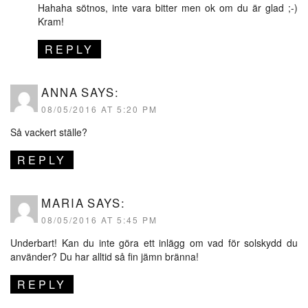
Hahaha sötnos, inte vara bitter men ok om du är glad ;-)
Kram!
REPLY
ANNA
SAYS:
08/05/2016 AT 5:20 PM
Så vackert ställe?
REPLY
MARIA
SAYS:
08/05/2016 AT 5:45 PM
Underbart! Kan du inte göra ett inlägg om vad för solskydd du
använder? Du har alltid så fin jämn bränna!
REPLY