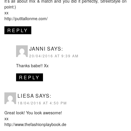
It’s all about mix & match and you did it perfectly, StreetStyle on
point:)
xx
http://putitallonme.com/
REPLY
JANNI
SAYS:
20/04/2016 AT 9:39 AM
Thanks babe!! Xx
REPLY
LIESA
SAYS:
18/04/2016 AT 4:50 PM
Great look! You look awesome!
xx
http://www.thefashionplaybook.de