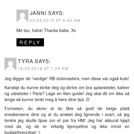
JANNI
SAYS:
20/04/2016 AT 9:40 AM
Me too, haha! Thanks babe, Xx
REPLY
TYRA
SAYS:
18/04/2016 AT 7:29 PM
Jeg digger de “vanlige” RB clubmasters, men disse var også kule!
Kanskje du kunne tenke deg og skrive om bra spisesteder, kafeer
og utesteder i Paris? Lage en liten guide! Jeg skal dit om ikke så
lenge så kunne tenkt meg å høre dine tips :D
Forresten, du skrev at du likte så godt de beige platå
sneakersene dine og at du ønsket deg lignende i svart, så jeg
tenkte jeg skulle tipse om et par fra HM! Jeg har akkurat kjøpt
med de, og de er virkelig kjempefine og ikke minst en
budsjettvennlige! :)