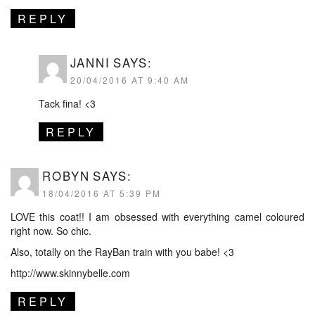
REPLY
JANNI
SAYS:
20/04/2016 AT 9:40 AM
Tack fina! <3
REPLY
ROBYN
SAYS:
18/04/2016 AT 5:39 PM
LOVE this coat!! I am obsessed with everything camel coloured
right now. So chic.
Also, totally on the RayBan train with you babe! <3
http://www.skinnybelle.com
REPLY