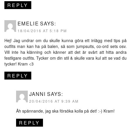
REPLY
EMELIE
SAYS:
18/04/2016 AT 5:18 PM
Hej! Jag undrar om du skulle kunna göra ett inlägg med tips på
outfits man kan ha på balen, så som jumpsuits, co-ord sets osv.
Vill inte ha klänning och känner att det är svårt att hitta andra
festligare outfits. Tycker om din stil & skulle vara kul att se vad du
tycker! Kram <3
REPLY
JANNI
SAYS:
20/04/2016 AT 9:39 AM
Åh spännande, jag ska försöka kolla på det! :-) Kram!
REPLY