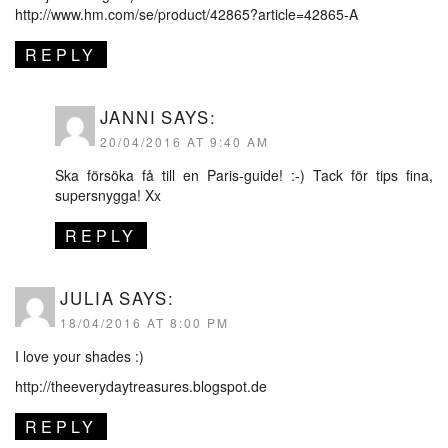
http://www.hm.com/se/product/42865?article=42865-A
REPLY
JANNI
SAYS:
20/04/2016 AT 9:40 AM
Ska försöka få till en Paris-guide! :-) Tack för tips fina,
supersnygga! Xx
REPLY
JULIA
SAYS:
18/04/2016 AT 8:00 PM
I love your shades :)
http://theeverydaytreasures.blogspot.de
REPLY