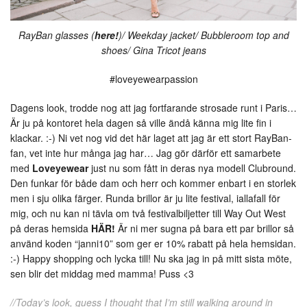
RayBan glasses (
here!
)/ Weekday jacket/ Bubbleroom top and
shoes/ Gina Tricot jeans
#loveyewearpassion
Dagens look, trodde nog att jag fortfarande strosade runt i Paris…
Är ju på kontoret hela dagen så ville ändå känna mig lite fin i
klackar. :-) Ni vet nog vid det här laget att jag är ett stort RayBan-
fan, vet inte hur många jag har… Jag gör därför ett samarbete
med
Loveyewear
just nu som fått in deras nya modell Clubround.
Den funkar för både dam och herr och kommer enbart i en storlek
men i sju olika färger. Runda brillor är ju lite festival, iallafall för
mig, och nu kan ni tävla om två festivalbiljetter till Way Out West
på deras hemsida
HÄR!
Är ni mer sugna på bara ett par brillor så
använd koden “janni10” som ger er 10% rabatt på hela hemsidan.
:-) Happy shopping och lycka till! Nu ska jag in på mitt sista möte,
sen blir det middag med mamma! Puss <3
//Today’s look, guess I thought that I’m still walking around in