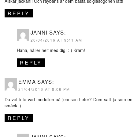
Älskar jackan!! Och raybans är dem bästa solglasögonen lätt!
REPLY
JANNI
SAYS:
20/04/2016 AT 9:41 AM
Haha, håller helt med dig! :-) Kram!
REPLY
EMMA
SAYS:
21/04/2016 AT 8:06 PM
Du vet inte vad modellen på jeansen heter? Dom satt ju som en
smäck :)
REPLY
JANNI
SAYS: