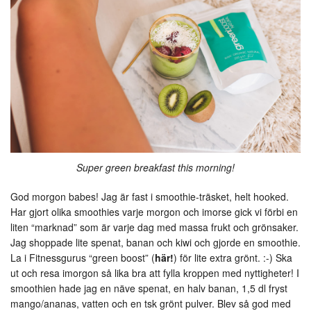
Super green breakfast this morning!
God morgon babes! Jag är fast i smoothie-träsket, helt hooked.
Har gjort olika smoothies varje morgon och imorse gick vi förbi en
liten “marknad” som är varje dag med massa frukt och grönsaker.
Jag shoppade lite spenat, banan och kiwi och gjorde en smoothie.
La i Fitnessgurus “green boost” (
här!
) för lite extra grönt. :-) Ska
ut och resa imorgon så lika bra att fylla kroppen med nyttigheter! I
smoothien hade jag en näve spenat, en halv banan, 1,5 dl fryst
mango/ananas, vatten och en tsk grönt pulver. Blev så god med