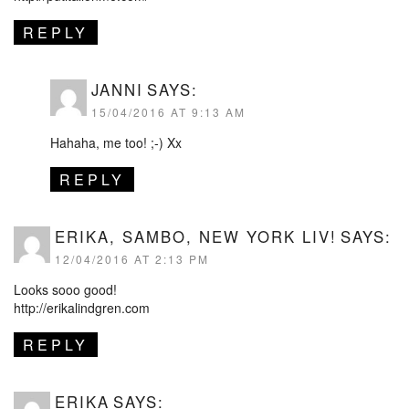
REPLY
JANNI
SAYS:
15/04/2016 AT 9:13 AM
Hahaha, me too! ;-) Xx
REPLY
ERIKA, SAMBO, NEW YORK LIV!
SAYS:
12/04/2016 AT 2:13 PM
Looks sooo good!
http://erikalindgren.com
REPLY
ERIKA
SAYS: