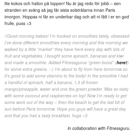
lite kokos och hallon på toppen! Nu är jag redo för jobb – sen
stranden en sväng så jag får sista solstrålarna innan Paris
imorgon. Hoppas ni får en underbar dag och att ni fått i er en god
frulle, puss <3
//Good morning babes! I’m hooked on smoothies lately, obsessed.
I’ve done different smoothies every morning and this morning we
walked by a little “market” they have here every day with lots of
fruit and vegetables. I bought some spinach, bananas and kiwi
and made a smoothie. Added Fitnessgurus “green boost” (
here!
)
for some extra greens. :-) I’m about to fly from here tomorrow so
it’s good to add some vitamins to the body! In the smoothie I had
a handful of spinach, half a banana, 1,5 dl frozen
mango/pineapple, water and one tbs green powder. Was so tasty
with some coconut and raspberries on top! Now I’m ready to get
some work out of the way – then the beach to get the last bit of
sun before Paris tomorrow. Hope you guys will have a great day
and that you had a tasty breakfast, hugs <3
In collaboration with Fitnessguru.