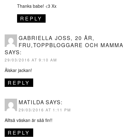
Thanks babe! <3 Xx
REPLY
GABRIELLA JOSS, 20 ÅR,
FRU,TOPPBLOGGARE OCH MAMMA
SAYS:
29/03/2016 AT 9:10 AM
Älskar jackan!
REPLY
MATILDA
SAYS:
29/03/2016 AT 1:11 PM
Alltså väskan är såå fin!!
REPLY