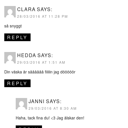
CLARA
SAYS:
28/03/2016 AT 11:28 PM
så snyggt
REPLY
HEDDA
SAYS:
29/03/2016 AT 1:51 AM
Din väska är såååååå fiiiiin jag dööööör
REPLY
JANNI
SAYS:
29/03/2016 AT 8:30 AM
Haha, tack fina du! <3 Jag älskar den!