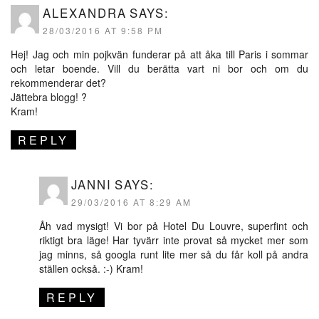
ALEXANDRA
SAYS:
28/03/2016 AT 9:58 PM
Hej! Jag och min pojkvän funderar på att åka till Paris i sommar
och letar boende. Vill du berätta vart ni bor och om du
rekommenderar det?
Jättebra blogg! ?
Kram!
REPLY
JANNI
SAYS:
29/03/2016 AT 8:29 AM
Åh vad mysigt! Vi bor på Hotel Du Louvre, superfint och
riktigt bra läge! Har tyvärr inte provat så mycket mer som
jag minns, så googla runt lite mer så du får koll på andra
ställen också. :-) Kram!
REPLY