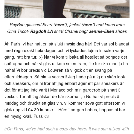
RayBan glasses/ Scarf (
here!
), jacket (
here!
) and jeans from
Gina Tricot/
Ragdoll LA
shirt/ Chanel bag/
Jennie-Ellen
shoes
Åh Paris, vi har haft en så sjukt mysig dag här! Det var sol blandat
med regn exakt hela dagen och vi lyckades tajma in solen varje
gång, rätt bra tur. ;-) När vi kom tillbaka till hotellet så började det
spöregna och när vi gick ut kom solen fram, lite tur ska man ju ha
haha! Vi bor precis vid Louvren så vi gick dit en sväng på
eftermiddagen. Så himla vackert! Jag hade på mig en skön look
och sneakers, om ni tror att jag enbart äger ett par sneakers är
det för att jag inte varit i Monaco och min garderob på snart 3
veckor. Tur att jag älskar de här skorna! ;-) Nu har vi precis ätit
middag och druckit ett glas vin, vi kommer sova gott eftersom vi
gick upp vid 04.30 imorse… Hörs imorgon babes, hoppas ni har
en mysig kväll. Puss <3
//Oh Paris, we’ve had such a cozy day here! It was sun mixed with