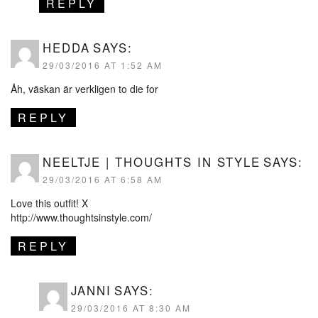
REPLY
HEDDA
SAYS:
29/03/2016 AT 1:52 AM
Åh, väskan är verkligen to die for
REPLY
NEELTJE | THOUGHTS IN STYLE
SAYS:
29/03/2016 AT 6:58 AM
Love this outfit! X
http://www.thoughtsinstyle.com/
REPLY
JANNI
SAYS:
29/03/2016 AT 8:30 AM