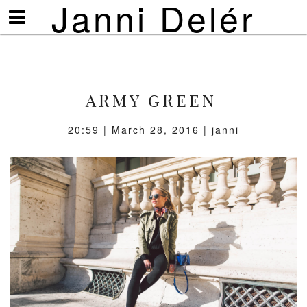
Janni Delér
Visa/göm
meny
ARMY GREEN
20:59 | March 28, 2016 | janni