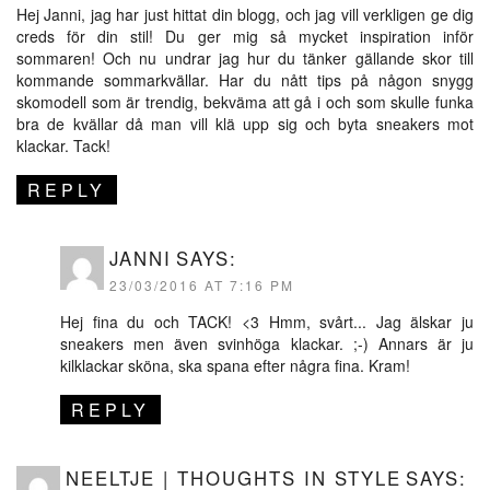
Hej Janni, jag har just hittat din blogg, och jag vill verkligen ge dig
creds för din stil! Du ger mig så mycket inspiration inför
sommaren! Och nu undrar jag hur du tänker gällande skor till
kommande sommarkvällar. Har du nått tips på någon snygg
skomodell som är trendig, bekväma att gå i och som skulle funka
bra de kvällar då man vill klä upp sig och byta sneakers mot
klackar. Tack!
REPLY
JANNI
SAYS:
23/03/2016 AT 7:16 PM
Hej fina du och TACK! <3 Hmm, svårt... Jag älskar ju
sneakers men även svinhöga klackar. ;-) Annars är ju
kilklackar sköna, ska spana efter några fina. Kram!
REPLY
NEELTJE | THOUGHTS IN STYLE
SAYS: