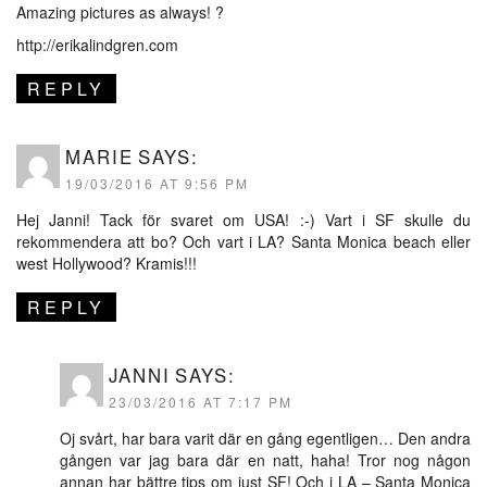
Amazing pictures as always! ?
http://erikalindgren.com
REPLY
MARIE
SAYS:
19/03/2016 AT 9:56 PM
Hej Janni! Tack för svaret om USA! :-) Vart i SF skulle du
rekommendera att bo? Och vart i LA? Santa Monica beach eller
west Hollywood? Kramis!!!
REPLY
JANNI
SAYS:
23/03/2016 AT 7:17 PM
Oj svårt, har bara varit där en gång egentligen… Den andra
gången var jag bara där en natt, haha! Tror nog någon
annan har bättre tips om just SF! Och i LA – Santa Monica