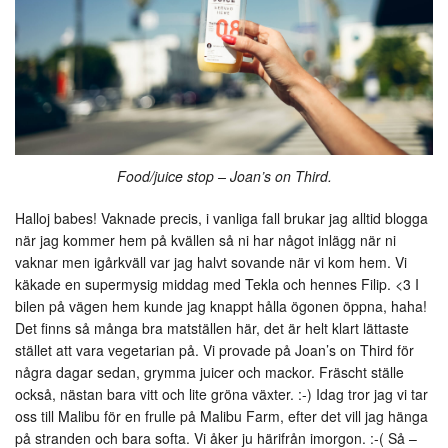
Food/juice stop – Joan’s on Third.
Halloj babes! Vaknade precis, i vanliga fall brukar jag alltid blogga
när jag kommer hem på kvällen så ni har något inlägg när ni
vaknar men igårkväll var jag halvt sovande när vi kom hem. Vi
käkade en supermysig middag med Tekla och hennes Filip. <3 I
bilen på vägen hem kunde jag knappt hålla ögonen öppna, haha!
Det finns så många bra matställen här, det är helt klart lättaste
stället att vara vegetarian på. Vi provade på Joan’s on Third för
några dagar sedan, grymma juicer och mackor. Fräscht ställe
också, nästan bara vitt och lite gröna växter. :-) Idag tror jag vi tar
oss till Malibu för en frulle på Malibu Farm, efter det vill jag hänga
på stranden och bara softa. Vi åker ju härifrån imorgon. :-( Så –