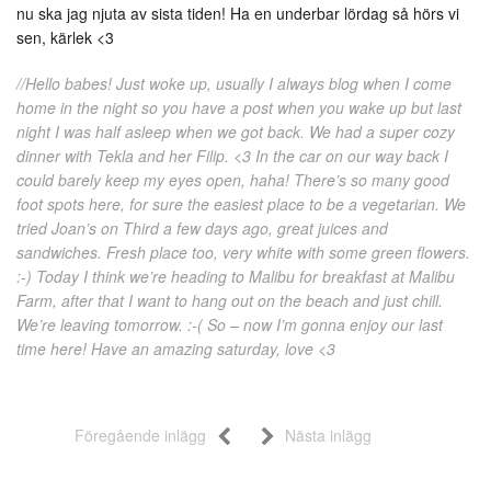
nu ska jag njuta av sista tiden! Ha en underbar lördag så hörs vi
sen, kärlek <3
//Hello babes! Just woke up, usually I always blog when I come
home in the night so you have a post when you wake up but last
night I was half asleep when we got back. We had a super cozy
dinner with Tekla and her Filip. <3 In the car on our way back I
could barely keep my eyes open, haha! There’s so many good
foot spots here, for sure the easiest place to be a vegetarian. We
tried Joan’s on Third a few days ago, great juices and
sandwiches. Fresh place too, very white with some green flowers.
:-) Today I think we’re heading to Malibu for breakfast at Malibu
Farm, after that I want to hang out on the beach and just chill.
We’re leaving tomorrow. :-( So – now I’m gonna enjoy our last
time here! Have an amazing saturday, love <3
Föregående inlägg
Nästa inlägg