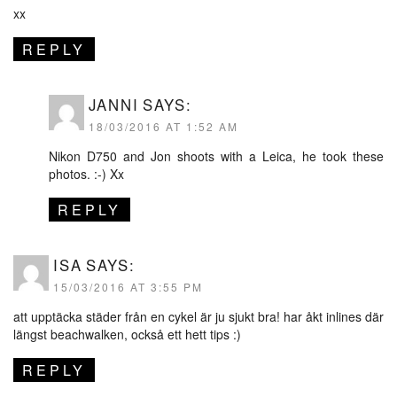
xx
REPLY
JANNI
SAYS:
18/03/2016 AT 1:52 AM
Nikon D750 and Jon shoots with a Leica, he took these
photos. :-) Xx
REPLY
ISA
SAYS:
15/03/2016 AT 3:55 PM
att upptäcka städer från en cykel är ju sjukt bra! har åkt inlines där
längst beachwalken, också ett hett tips :)
REPLY