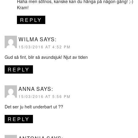
Haha men sötnos, kanske kan du hänga på någon gång! ;-)
Kram!
REPLY
WILMA
SAYS:
15/03/2016 AT 4:52 PM
Gud så fint, blir så avundsjuk! Njut av tiden
REPLY
ANNA
SAYS:
15/03/2016 AT 5:56 PM
Det ser ju helt underbart ut ??
REPLY