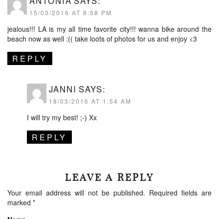
ANTONIA
SAYS:
15/03/2016 AT 8:58 PM
jealous!!! LA is my all time favorite city!!! wanna bike around the
beach now as well :(( take loots of photos for us and enjoy <3
REPLY
JANNI
SAYS:
18/03/2016 AT 1:54 AM
I will try my best! ;-) Xx
REPLY
LEAVE A REPLY
Your email address will not be published.
Required fields are
marked
*