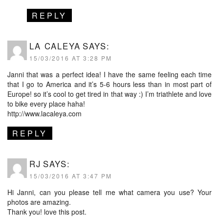
REPLY
LA CALEYA
SAYS:
15/03/2016 AT 3:28 PM
Janni that was a perfect idea! I have the same feeling each time
that I go to America and it’s 5-6 hours less than in most part of
Europe! so it’s cool to get tired in that way :) I’m triathlete and love
to bike every place haha!
http://www.lacaleya.com
REPLY
RJ
SAYS:
15/03/2016 AT 3:47 PM
Hi Janni, can you please tell me what camera you use? Your
photos are amazing.
Thank you! love this post.