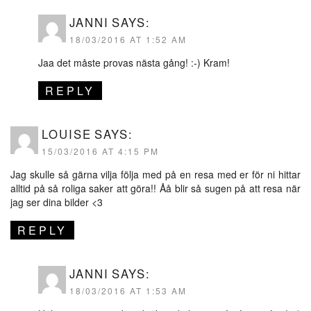
JANNI
SAYS:
18/03/2016 AT 1:52 AM
Jaa det måste provas nästa gång! :-) Kram!
REPLY
LOUISE
SAYS:
15/03/2016 AT 4:15 PM
Jag skulle så gärna vilja följa med på en resa med er för ni hittar
alltid på så roliga saker att göra!! Åå blir så sugen på att resa när
jag ser dina bilder <3
REPLY
JANNI
SAYS:
18/03/2016 AT 1:53 AM