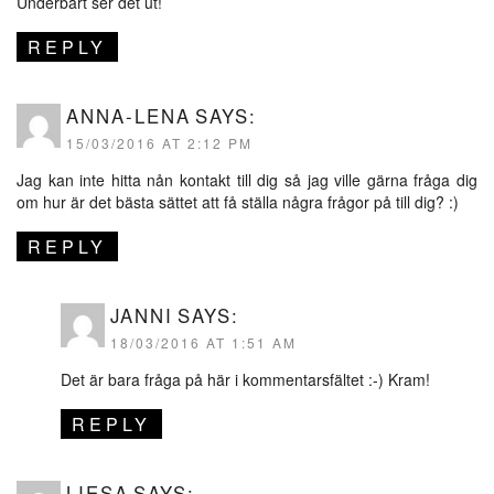
Underbart ser det ut!
REPLY
ANNA-LENA
SAYS:
15/03/2016 AT 2:12 PM
Jag kan inte hitta nån kontakt till dig så jag ville gärna fråga dig
om hur är det bästa sättet att få ställa några frågor på till dig? :)
REPLY
JANNI
SAYS:
18/03/2016 AT 1:51 AM
Det är bara fråga på här i kommentarsfältet :-) Kram!
REPLY
LIESA
SAYS: