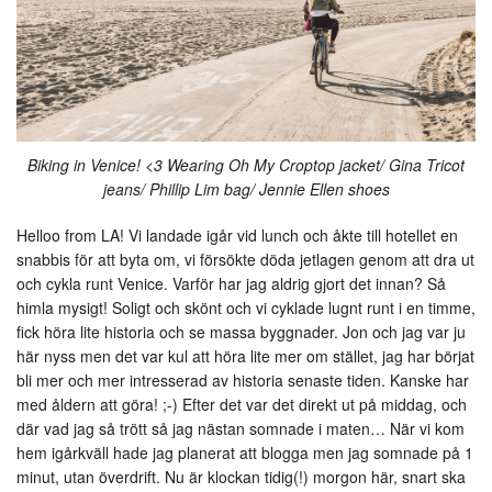
Biking in Venice! <3 Wearing Oh My Croptop jacket/ Gina Tricot
jeans/ Phillip Lim bag/ Jennie Ellen shoes
Helloo from LA! Vi landade igår vid lunch och åkte till hotellet en
snabbis för att byta om, vi försökte döda jetlagen genom att dra ut
och cykla runt Venice. Varför har jag aldrig gjort det innan? Så
himla mysigt! Soligt och skönt och vi cyklade lugnt runt i en timme,
fick höra lite historia och se massa byggnader. Jon och jag var ju
här nyss men det var kul att höra lite mer om stället, jag har börjat
bli mer och mer intresserad av historia senaste tiden. Kanske har
med åldern att göra! ;-) Efter det var det direkt ut på middag, och
där vad jag så trött så jag nästan somnade i maten… När vi kom
hem igårkväll hade jag planerat att blogga men jag somnade på 1
minut, utan överdrift. Nu är klockan tidig(!) morgon här, snart ska