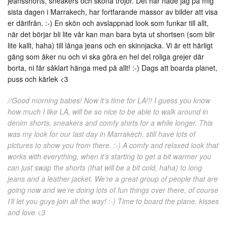
jeansshorts, sneakers och sköna tröjor. Det här hade jag på mig
sista dagen i Marrakech, har fortfarande massor av bilder att visa
er därifrån. :-) En skön och avslappnad look som funkar till allt,
när det börjar bli lite vår kan man bara byta ut shortsen (som blir
lite kallt, haha) till långa jeans och en skinnjacka. Vi är ett härligt
gäng som åker nu och vi ska göra en hel del roliga grejer där
borta, ni får såklart hänga med på allt! :-) Dags att boarda planet,
puss och kärlek <3
//Good morning babes! Now it’s time for LA!!! I guess you know
how much I like LA, will be so nice to be able to walk around in
denim shorts, sneakers and comfy shirts for a while longer. This
was my look for our last day in Marrakech, still have lots of
pictures to show you from there. :-) A comfy and relaxed look that
works with everything, when it’s starting to get a bit warmer you
can just swap the shorts (that will be a bit cold, haha) to long
jeans and a leather jacket. We’re a great group of people that are
going now and we’re doing lots of fun things over there, of course
I’ll let you guys join all the way! :-) Time to board the plane, kisses
and love <3