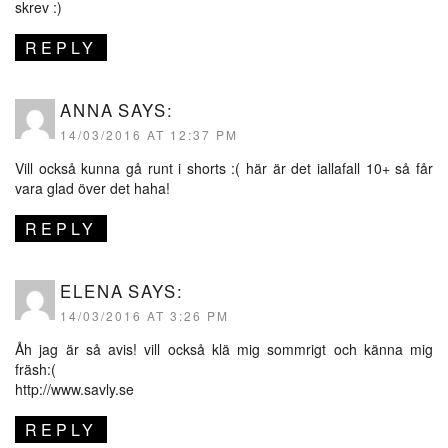
skrev :)
REPLY
ANNA
SAYS:
14/03/2016 AT 12:37 PM
Vill också kunna gå runt i shorts :( här är det iallafall 10+ så får
vara glad över det haha!
REPLY
ELENA
SAYS:
14/03/2016 AT 3:26 PM
Åh jag är så avis! vill också klä mig sommrigt och känna mig
fräsh:(
http://www.savly.se
REPLY