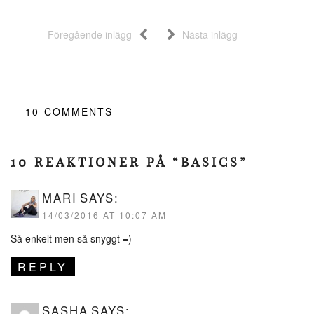
Föregående inlägg
Nästa inlägg
10
COMMENTS
10 REAKTIONER PÅ “BASICS”
MARI
SAYS:
14/03/2016 AT 10:07 AM
Så enkelt men så snyggt =)
REPLY
SASHA
SAYS: