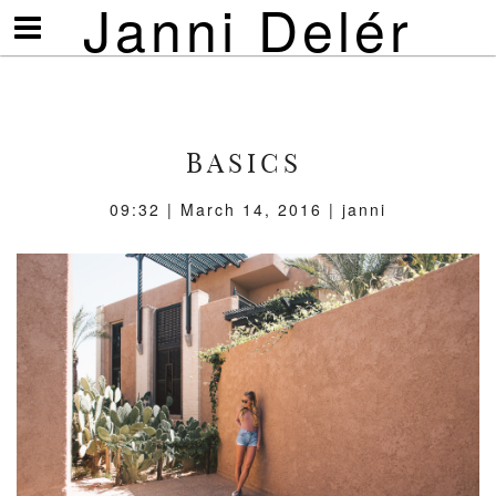
Janni Delér
Visa/göm
meny
BASICS
09:32 | March 14, 2016 | janni