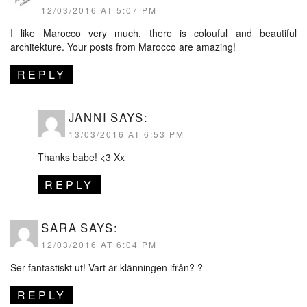
12/03/2016 AT 5:07 PM
I like Marocco very much, there is colouful and beautiful
architekture. Your posts from Marocco are amazing!
REPLY
JANNI
SAYS:
13/03/2016 AT 6:53 PM
Thanks babe! <3 Xx
REPLY
SARA
SAYS:
12/03/2016 AT 6:04 PM
Ser fantastiskt ut! Vart är klänningen ifrån? ?
REPLY