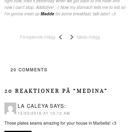
right now, tried it yesterday when we got back to the hotel and
now I can’t stop. Addictive! ;-) Now my stomach tells me to eat so
I’m gonna meet up
Madde
for some breakfast, talk later! <3
Föregående inlägg
Nästa inlägg
20
COMMENTS
20 REAKTIONER PÅ “MEDINA”
LA CALEYA
SAYS:
12/03/2016 AT 10:12 AM
Those plates seams amazing for your house in Marbella! <3