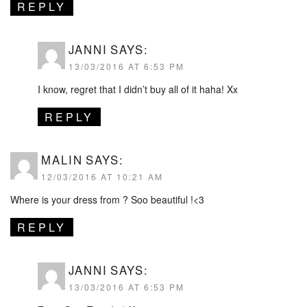
REPLY
JANNI
SAYS:
13/03/2016 AT 6:53 PM
I know, regret that I didn’t buy all of it haha! Xx
REPLY
MALIN
SAYS:
12/03/2016 AT 10:21 AM
Where is your dress from ? Soo beautiful !<3
REPLY
JANNI
SAYS:
13/03/2016 AT 6:53 PM