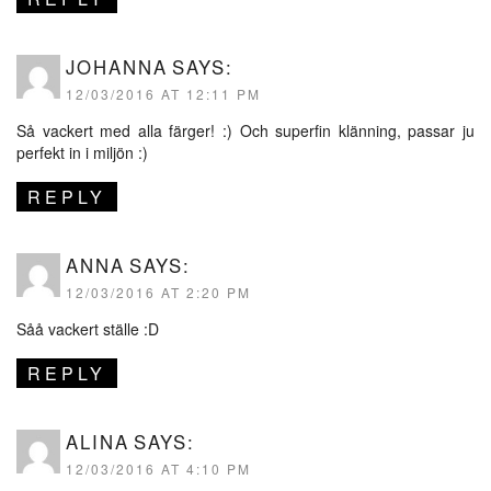
JOHANNA
SAYS:
12/03/2016 AT 12:11 PM
Så vackert med alla färger! :) Och superfin klänning, passar ju
perfekt in i miljön :)
REPLY
ANNA
SAYS:
12/03/2016 AT 2:20 PM
Såå vackert ställe :D
REPLY
ALINA
SAYS:
12/03/2016 AT 4:10 PM