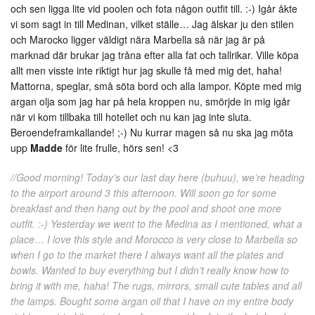
och sen ligga lite vid poolen och fota någon outfit till. :-) Igår åkte
vi som sagt in till Medinan, vilket ställe… Jag älskar ju den stilen
och Marocko ligger väldigt nära Marbella så när jag är på
marknad där brukar jag tråna efter alla fat och tallrikar. Ville köpa
allt men visste inte riktigt hur jag skulle få med mig det, haha!
Mattorna, speglar, små söta bord och alla lampor. Köpte med mig
argan olja som jag har på hela kroppen nu, smörjde in mig igår
när vi kom tillbaka till hotellet och nu kan jag inte sluta.
Beroendeframkallande! ;-) Nu kurrar magen så nu ska jag möta
upp
Madde
för lite frulle, hörs sen! <3
//Good morning! Today’s our last day here (buhuu), we’re heading
to the airport around 3 this afternoon. Will soon go for some
breakfast and then hang out by the pool and shoot one more
outfit. :-) Yesterday we went to the Medina as I mentioned, what a
place… I love this style and Morocco is very close to Marbella so
when I go to the market there I always want all the plates and
bowls. Wanted to buy everything but I didn’t really know how to
bring it with me, haha! The rugs, mirrors, small cute tables and all
the lamps. Bought some argan oil that I have on my entire body