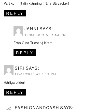
Vart kommit din klänning ifrån? Så vacker!
REPLY
JANNI
SAYS:
13/03/2016 AT 6:53 PM
Från Gina Tricot :-) Kram!
REPLY
SIRI
SAYS:
12/03/2016 AT 4:13 PM
Härliga bilder!
REPLY
FASHIONANDCASH
SAYS: