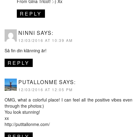
From Gina Tricot! :-) Xx
REPLY
NINNI
SAYS:
12/03/2016 AT 10:39 AM
Så fin din klänning är!
REPLY
PUTALLONME
SAYS:
12/03/2016 AT 12:05 PM
OMG, what a colorful place! I can feel all the positive vibes even
through the photos:)
You look stunning!
xx
http://putitallonme.com/
REPLY