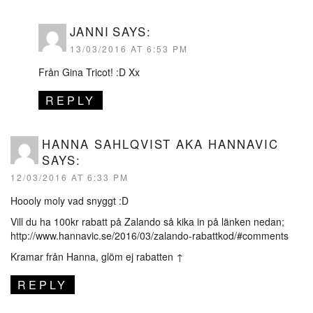
JANNI
SAYS:
13/03/2016 AT 6:53 PM
Från Gina Tricot! :D Xx
REPLY
HANNA SAHLQVIST AKA HANNAVIC
SAYS:
12/03/2016 AT 6:33 PM
Hoooly moly vad snyggt :D
Vill du ha 100kr rabatt på Zalando så kika in på länken nedan;
http://www.hannavic.se/2016/03/zalando-rabattkod/#comments
Kramar från Hanna, glöm ej rabatten ↑
REPLY