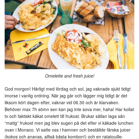
Omelette and fresh juice!
God morgon! Härligt med lördag och sol, jag vaknade sjukt tidigt
imorse i vanlig ordning. När jag går och lägger mig tidigt är det
liksom kört dagen efter, vaknar vid 06.30 och är klarvaken.
Behöver max 7h sömn sen kan jag inte sova mer, haha! Har kollat
tv och faktiskt käkat omelett till frukost. Brukar sällan laga sån
“matig” frukost men jag blev sugen på det efter vi käkade lunchen
ovan i Monaco. Vi satte oss i hamnen och beställde färska juicer
(kokos och ananas, alltså bästa kombon!) och en ratatouille-