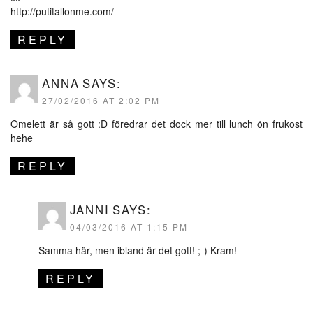
http://putitallonme.com/
REPLY
ANNA
SAYS:
27/02/2016 AT 2:02 PM
Omelett är så gott :D föredrar det dock mer till lunch ön frukost
hehe
REPLY
JANNI
SAYS:
04/03/2016 AT 1:15 PM
Samma här, men ibland är det gott! ;-) Kram!
REPLY