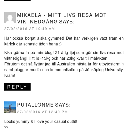
MIKAELA - MITT LIVS RESA MOT
VIKTNEDGÅNG
SAYS:
27/02/2016 AT 10:49 AM
Har också börjat älska gymmet! Det har verkligen växt fram en
kärlek där senaste tiden haha :)
Kika gärna in på min blog! 21-årig tjej som gör sin livs resa mot
viktnedgång! Hittills -15kg och har 23kg kvar till målvikten.
Förutom det så flyttar jag till Australien nästa år för utbytestermin
samt pluggar media och kommunikation på Jönköping University.
Kram!
REPLY
PUTALLONME
SAYS:
27/02/2016 AT 12:49 PM
Looks yummy & I love your casual outfit!
xx