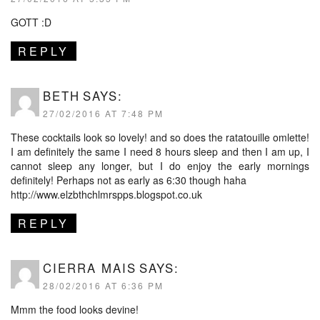
GOTT :D
REPLY
BETH
SAYS:
27/02/2016 AT 7:48 PM
These cocktails look so lovely! and so does the ratatouille omlette!
I am definitely the same I need 8 hours sleep and then I am up, I
cannot sleep any longer, but I do enjoy the early mornings
definitely! Perhaps not as early as 6:30 though haha
http://www.elzbthchlmrspps.blogspot.co.uk
REPLY
CIERRA MAIS
SAYS:
28/02/2016 AT 6:36 PM
Mmm the food looks devine!