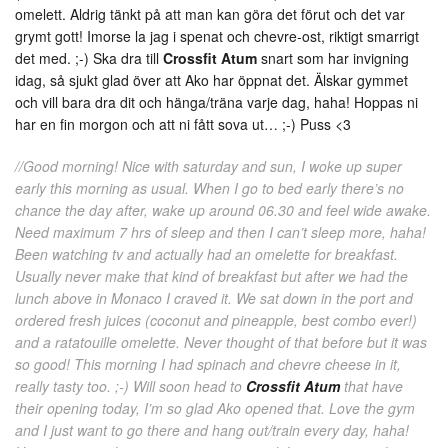
omelett. Aldrig tänkt på att man kan göra det förut och det var
grymt gott! Imorse la jag i spenat och chevre-ost, riktigt smarrigt
det med. ;-) Ska dra till
Crossfit Atum
snart som har invigning
idag, så sjukt glad över att Ako har öppnat det. Älskar gymmet
och vill bara dra dit och hänga/träna varje dag, haha! Hoppas ni
har en fin morgon och att ni fått sova ut… ;-) Puss <3
//Good morning! Nice with saturday and sun, I woke up super
early this morning as usual. When I go to bed early there’s no
chance the day after, wake up around 06.30 and feel wide awake.
Need maximum 7 hrs of sleep and then I can’t sleep more, haha!
Been watching tv and actually had an omelette for breakfast.
Usually never make that kind of breakfast but after we had the
lunch above in Monaco I craved it. We sat down in the port and
ordered fresh juices (coconut and pineapple, best combo ever!)
and a ratatouille omelette. Never thought of that before but it was
so good! This morning I had spinach and chevre cheese in it,
really tasty too. ;-) Will soon head to
Crossfit Atum
that have
their opening today, I’m so glad Ako opened that. Love the gym
and I just want to go there and hang out/train every day, haha!