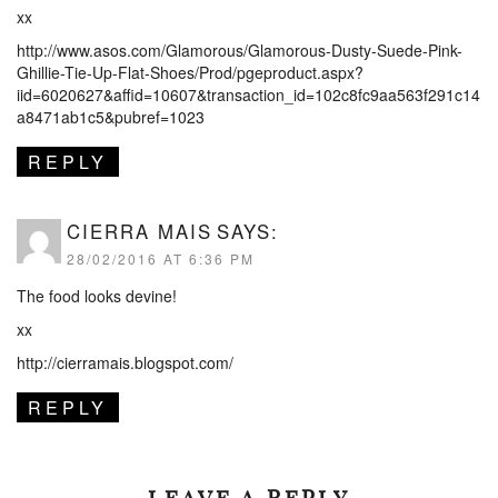
xx
http://www.asos.com/Glamorous/Glamorous-Dusty-Suede-Pink-
Ghillie-Tie-Up-Flat-Shoes/Prod/pgeproduct.aspx?
iid=6020627&affid=10607&transaction_id=102c8fc9aa563f291c14
a8471ab1c5&pubref=1023
REPLY
CIERRA MAIS
SAYS:
28/02/2016 AT 6:36 PM
The food looks devine!
xx
http://cierramais.blogspot.com/
REPLY