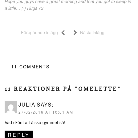
Hope you guys have a great morning and that you got to sleep in
a little… ;-) Hugs <3
Föregående inlägg
Nästa inlägg
11
COMMENTS
11 REAKTIONER PÅ “OMELETTE”
JULIA
SAYS:
27/02/2016 AT 10:01 AM
Vad skönt att älska gymmet så!
REPLY