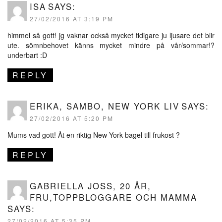
ISA
SAYS:
27/02/2016 AT 3:19 PM
himmel så gott! jg vaknar också mycket tidigare ju ljusare det blir
ute. sömnbehovet känns mycket mindre på vår/sommar!?
underbart :D
REPLY
ERIKA, SAMBO, NEW YORK LIV
SAYS:
27/02/2016 AT 5:20 PM
Mums vad gott! Åt en riktig New York bagel till frukost ?
REPLY
GABRIELLA JOSS, 20 ÅR,
FRU,TOPPBLOGGARE OCH MAMMA
SAYS:
27/02/2016 AT 5:35 PM