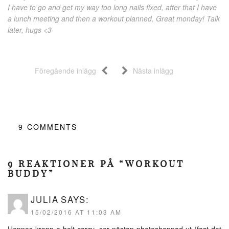
I have to go and get my way too long nails fixed, after that I have
a lunch meeting and then a workout planned. Great monday! Talk
later, hugs <3
Föregående inlägg
Nästa inlägg
9
COMMENTS
9 REAKTIONER PÅ “WORKOUT
BUDDY”
JULIA
SAYS:
15/02/2016 AT 11:03 AM