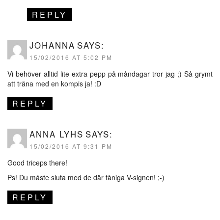
REPLY
JOHANNA
SAYS:
15/02/2016 AT 5:02 PM
Vi behöver alltid lite extra pepp på måndagar tror jag ;) Så grymt
att träna med en kompis ja! :D
REPLY
ANNA LYHS
SAYS:
15/02/2016 AT 9:31 PM
Good triceps there!
Ps! Du måste sluta med de där fåniga V-signen! ;-)
REPLY