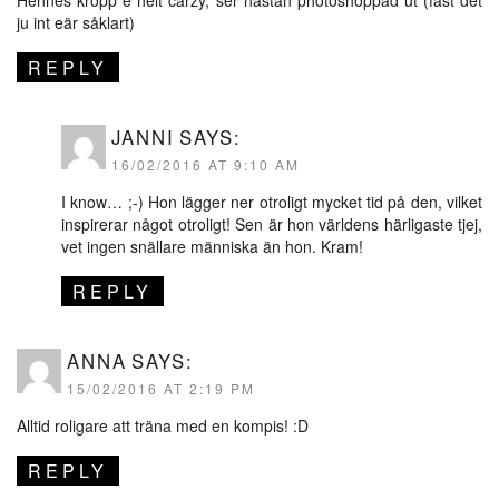
Hennes kropp e helt carzy, ser nästan photoshoppad ut (fast det
ju int eär såklart)
REPLY
JANNI
SAYS:
16/02/2016 AT 9:10 AM
I know… ;-) Hon lägger ner otroligt mycket tid på den, vilket
inspirerar något otroligt! Sen är hon världens härligaste tjej,
vet ingen snällare människa än hon. Kram!
REPLY
ANNA
SAYS:
15/02/2016 AT 2:19 PM
Alltid roligare att träna med en kompis! :D
REPLY