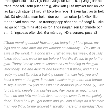
träningspasset – du vill ju inte överge en kompis. ;-) Jag gillar att
träna med folk som pushar mig, Alex kan ju så mycket mer än vad
jag kan och säger till mig att köra fem reps till även fast jag är helt
slut. Då utvecklas man hela tiden och man orkar ju faktiskt lite
mer än vad man tror. Lite träningspepp såhär en måndag! Nu ska
jag gå och fixa mina alldeles för långa naglar, sen lunchmöte och
ett träningspass efter det. Bra måndag! Hörs senare, puss <3
//Good morning babes! How are you today? :-) I feel great, my
legs are so sore after our leg workout on saturday… Day two is
always the worst, in a good way. Trained well last week, it usually
takes about one week for me before I feel like it’s fun to go to the
gym. Today I really want to workout so I’m heading to the gym
later today. Me and Alex trained together last week, and that’s
really my best tip. Find a training buddy that can help you and
book a date at the gym. It makes it easier to go there and harder
to skip a workout – you don’t want to abandon your friend. ;-) I like
to train with people that pushes me, Alex know so much more
than I do and tells me to do five more reps even if I’m completely
dead. That’s how you get better and you can always do a bit more
than you think. Some workout inspiration here on a monday! Now