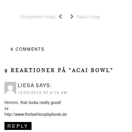
Föregående inlägg
Nästa inlägg
9
COMMENTS
9 REAKTIONER PÅ “ACAI BOWL”
LIESA
SAYS:
10/02/2016 AT 9:19 AM
Hmmm, that looks really good!
xx
http://www.thefashionplaybook.de
REPLY