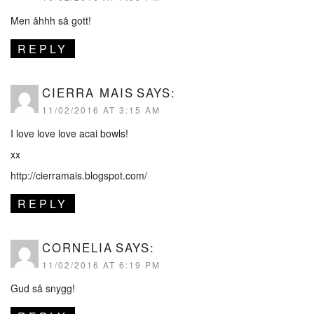
Men åhhh så gott!
REPLY
CIERRA MAIS
SAYS:
11/02/2016 AT 3:15 AM
I love love love acai bowls!
xx
http://cierramais.blogspot.com/
REPLY
CORNELIA
SAYS:
11/02/2016 AT 6:19 PM
Gud så snygg!