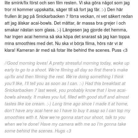
lite smink/fix först och sen film resten. Vi ska göra något som jag
tror ni kommer uppskatta, säger till så fort jag får. :-) Den här
frullen åt jag på Snickarbacken 7 förra veckan, ni vet säkert redan
att jag älskar acai-bowls. Det mättar, är massa bra grejer i och
smakar nästan som glass. ;-) Längesen jag gjorde det hemma,
har ingen acai hemma så ska köpa det snarast så jag kan toppa
mina smoothies med det. Nu ska vi börja filma, hörs när vi är
klara! Kameran är med så fotar lite behind the scenes. Puss <3
//Good morning loves! A pretty stressful morning today, woke up
early to go to a shoot. We’re filming all day so first there’s make
up/fix and then filming the rest. We’re doing something I think
you’ll like, I’ll tell you as soon as I can. :-) Had this breakfast at
Snickarbacken 7 last week, you probably know that I love acai-
bowls already. It makes you full, filled with good stuff and almost
tastes like ice cream. ;-) Long time ago since I made it at home,
don’t have any acai here so I have to buy it asap so I can top my
smoothies with it. Now we’re gonna start our shoot, talk to you
when we’re done! Have my camera with me so I’m gonna take
some behind the scenes. Hugs <3