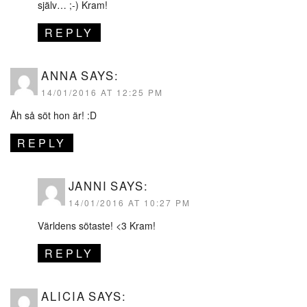
själv… ;-) Kram!
REPLY
ANNA
SAYS:
14/01/2016 AT 12:25 PM
Åh så söt hon är! :D
REPLY
JANNI
SAYS:
14/01/2016 AT 10:27 PM
Världens sötaste! <3 Kram!
REPLY
ALICIA
SAYS: