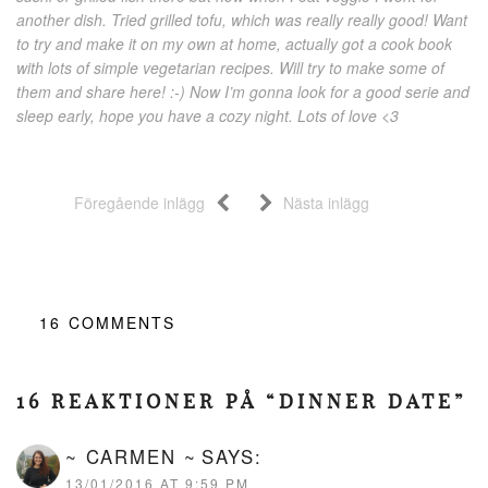
another dish. Tried grilled tofu, which was really really good! Want
to try and make it on my own at home, actually got a cook book
with lots of simple vegetarian recipes. Will try to make some of
them and share here! :-) Now I’m gonna look for a good serie and
sleep early, hope you have a cozy night. Lots of love <3
Föregående inlägg
Nästa inlägg
16
COMMENTS
16 REAKTIONER PÅ “DINNER DATE”
~ CARMEN ~
SAYS:
13/01/2016 AT 9:59 PM