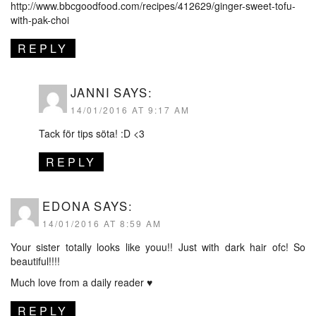
http://www.bbcgoodfood.com/recipes/412629/ginger-sweet-tofu-
with-pak-choi
REPLY
JANNI
SAYS:
14/01/2016 AT 9:17 AM
Tack för tips söta! :D <3
REPLY
EDONA
SAYS:
14/01/2016 AT 8:59 AM
Your sister totally looks like youu!! Just with dark hair ofc! So
beautiful!!!!
Much love from a daily reader ♥
REPLY