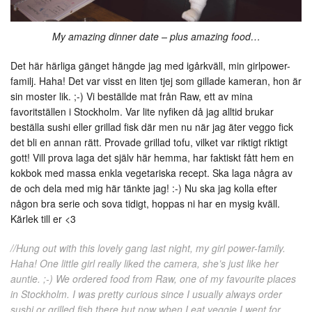
My amazing dinner date – plus amazing food…
Det här härliga gänget hängde jag med igårkväll, min girlpower-
familj. Haha! Det var visst en liten tjej som gillade kameran, hon är
sin moster lik. ;-) Vi beställde mat från Raw, ett av mina
favoritställen i Stockholm. Var lite nyfiken då jag alltid brukar
beställa sushi eller grillad fisk där men nu när jag äter veggo fick
det bli en annan rätt. Provade grillad tofu, vilket var riktigt riktigt
gott! Vill prova laga det själv här hemma, har faktiskt fått hem en
kokbok med massa enkla vegetariska recept. Ska laga några av
de och dela med mig här tänkte jag! :-) Nu ska jag kolla efter
någon bra serie och sova tidigt, hoppas ni har en mysig kväll.
Kärlek till er <3
//Hung out with this lovely gang last night, my girl power-family.
Haha! One little girl really liked the camera, she’s just like her
auntie. ;-) We ordered food from Raw, one of my favourite places
in Stockholm. I was pretty curious since I usually always order
sushi or grilled fish there but now when I eat veggie I went for