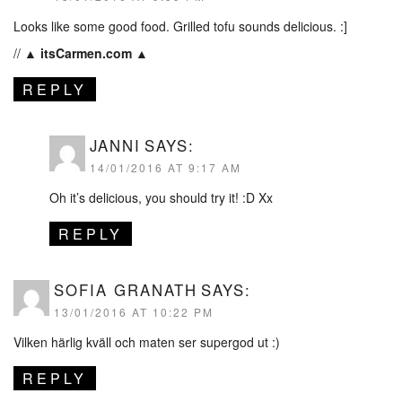
Looks like some good food. Grilled tofu sounds delicious. :]
//
▲ itsCarmen.com ▲
REPLY
JANNI
SAYS:
14/01/2016 AT 9:17 AM
Oh it’s delicious, you should try it! :D Xx
REPLY
SOFIA GRANATH
SAYS:
13/01/2016 AT 10:22 PM
Vilken härlig kväll och maten ser supergod ut :)
REPLY